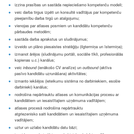
izzina prasības un sastāda nepieciešamo kompetenču modeli;
veic darba tirgus izpēti un konsultē vadītājus par kompetenču
pieejamību darba tirgū un atalgojumu;
vienojas par atlases posmiem un kandidātu kompetenču
pārbaudes metodēm;
sastāda darba aprakstus un sludinājumus;
izveido un plāno piesaistes stratēģiju (ilgtermiņa un īstermiņa);
izmanot ārējos (sludinājumu portāli, sociālie tīkli, profesionālās
kopienas u.c.) kanālus;
veic
inbound
(ienākošo CV analīze) un
outbound
(aktīva
pasīvo kandidātu uzrunāšana) aktivitātes;
izmanto iekšējos (ieteikumu sistēma no darbiniekiem, esošie
darbinieki) kanālus;
nodrošina nepārtrauktu atlases un komunikācijas procesu ar
kandidātiem un iesaistītajiem uzņēmuma vadītājiem;
atlases procesā nodrošina nepārtrauktu
atgriezenisko saiti kandidātiem un iesaistītajiem uzņēmuma
vadītājiem;
uztur un uzlabo kandidātu datu bāzi;