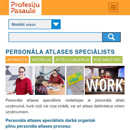
Skip
Main
menu
to
P
main
r
content
o
f
e
s
PERSONĀLA ATLASES SPECIĀLISTS
i
j
APRAKSTS
INTERVIJA
ATTĒLU GALERIJA
KUR MĀCĪTIES
u
p
a
s
a
u
l
Personāla atlases speciālists nodarbojas ar personāla atlasi
e
uzņēmumā, kurā viņš vai viņa strādā, vai arī atlasa darbiniekus citiem
uzņēmumiem.
Personāla atlases speciālists darbā organizē
pilnu personāla atlases procesu: