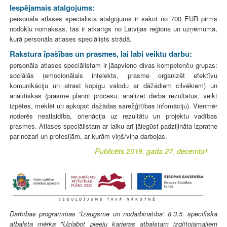
Iespējamais atalgojums:
personāla atlases speciālista atalgojums ir sākot no 700 EUR pirms
nodokļu nomaksas, tas ir atkarīgs no Latvijas reģiona un uzņēmuma,
kurā personāla atlases speciālists strādā.
Rakstura īpašības un prasmes, lai labi veiktu darbu:
personāla atlases speciālistam ir jāapvieno divas kompetenču grupas:
sociālās (emocionālais intelekts, prasme organizēt efektīvu
komunikāciju un atrast kopīgu valodu ar dāžādiem cilvēkiem) un
analītiskās (prasme plānot procesu, analizēt darba rezultātus, veikt
izpētes, meklēt un apkopot dažādas sarežģītības infomāciju). Vienmēr
noderēs neatlaidība, orienācija uz rezultātu un projektu vadības
prasmes. Atlases speciālistam ar laiku arī jāiegūst padziļināta izpratne
par nozari un profesijām, ar kurām viņš/viņa darbojas.
Publicēts 2019. gada 27. decembrī
Darbības programmas “Izaugsme un nodarbinātība” 8.3.5. specifiskā
atbalsta mērķa "Uzlabot pieeju karjeras atbalstam izglītojamajiem