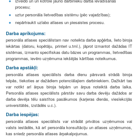
izveido un un kotrolē jauno darbinieku darbā ievadīšanas
procesu;
uztur personāla lietvedības sistēmu (pēc vajadzības);
nepārtraukti uzlabo atlases un piesaistes procesu.
Darba aprīkojums:
personāla atlases speciālistam nav noteikta darba apģērba, lieto biroja
iekārtas (datoru, kopētāju, printeri u.tml.), jāprot izmantot dažādas IT
sistēmas, izmanto specifiskas datu bāzes un programmas, lietvedības
programmas, ievēro uzņēmuma iekšējās kārtības noteikumus.
Darba apstākļi:
personāla atlases speciālists darba dienu pārsvarā strādā biroja
telpās, tiekoties ar dažādiem potenciālajiem darbiniekiem. Dažkārt tas
var notikt arī ārpus biroja telpām un ārpus noteiktā darba laika.
Personāla atlases speciālists pārstāv savu darba devēju dažādos ar
darba devēja tēlu saistītos pasākumos (karjeras dienās, vieslekcijās
universitātēs, izstādēs u.c.).
Darba iespējas:
personāla atlases speciālists var strādāt privātos uzņēmumos vai
valsts iestādēs, kā arī personāla konsultāciju un atlases uzņēmumos,
kas sniedz personāla atlases ārpakalpojumus.