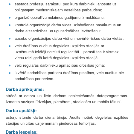
sastāda profesiju sarakstu, pēc kura darbinieki jānosūta uz
obligātajām medicīniskajām veselības pārbaudēm;
organizē operatīvu nelaimes gadījumu izmeklēšanu;
kontrolē organizācijā darba vides uzlabošanas pasākumus un
darba aizsardzības un ugunsdrošības ievērošanu:
apseko organizācijas darba vidi un novērtē riskus darba vietās;
veic drošības auditus degvielas uzpildes stacijās ar
uzņēmumā iekšēji noteikti regularitāti – parasti tas ir vismaz
vienu reizi gadā katrā degvielas uzpildes stacijā.
veic regulāras darbinieku apmācības drošības jomā;
izvērtē sadarbības partneru drošības prasības, veic auditus pie
sadarbības partneriem.
Darba aprīkojums:
strādā ar datoru un lieto darbam nepieciešamās datorprogrammas.
Izmanto saziņas līdzekļus, piemēram, stacionāro un mobilo tālruni.
Darba apstākļi:
astoņu stundu darba diena birojā. Audits notiek degvielas uzpildes
stacijās un citās uzņēmumam piederošās teritorijās.
Darba iespējas: