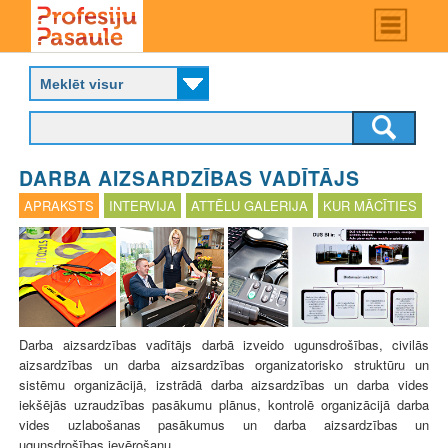
Skip
Main
menu
to
P
main
r
content
o
f
e
s
DARBA AIZSARDZĪBAS VADĪTĀJS
i
j
APRAKSTS
INTERVIJA
ATTĒLU GALERIJA
KUR MĀCĪTIES
u
p
a
s
a
u
l
Darba aizsardzības vadītājs darbā izveido ugunsdrošības, civilās
e
aizsardzības un darba aizsardzības organizatorisko struktūru un
sistēmu organizācijā, izstrādā darba aizsardzības un darba vides
iekšējās uzraudzības pasākumu plānus, kontrolē organizācijā darba
vides uzlabošanas pasākumus un darba aizsardzības un
ugunsdrošības ievērošanu.