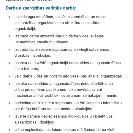
Darba aizsardzības vadītājs darbā:
izveido ugunsdrošības, civilās aizsardzības un darba
aizsardzības organizatorisko struktūru un sistēmu
organizācijā;
izstrādā darba aizsardzības un darba vides iekšējās
uzraudzības pasākumu plānus;
izstrādā darbiniekiem saprotamas un viegli uztveramas
drošības instrukcijas;
nosaka un novērtē organizācijā darba vides un ugunsdrošības
riska faktorus;
veic darba vides un nodarbināto veselības analīzi organizācijā;
nosaka darba vides un ugunsdrošības risku prioritātes un
plāno preventīvos pasākumus risku novēršanai vai
mazināšanai līdz praktiski iespējamam zemākajam līmenim;
nodrošina darbiniekiem saprotamu un ērti lietojamu informāciju
par rīcību ārkārtas vai nestandarta situācijās;
izvērtē darbam nepieciešamos individuālos un kolektīvos
aizsardzības līdzekļus;
plāno nepieciešamos laboratoriskos mērījumus darba vidē;