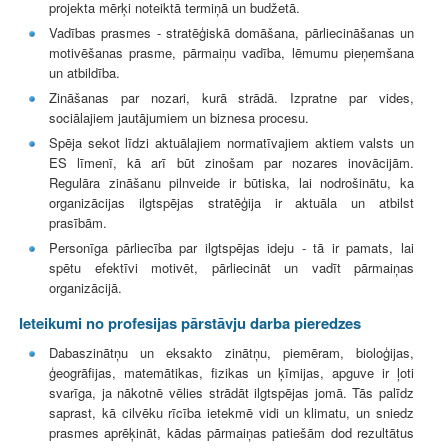
projekta mērķi noteiktā termiņā un budžetā.
Vadības prasmes - stratēģiskā domāšana, pārliecināšanas un
motivēšanas prasme, pārmaiņu vadība, lēmumu pieņemšana
un atbildība.
Zināšanas par nozari, kurā strādā. Izpratne par vides,
sociālajiem jautājumiem un biznesa procesu.
Spēja sekot līdzi aktuālajiem normatīvajiem aktiem valsts un
ES līmenī, kā arī būt zinošam par nozares inovācijām.
Regulāra zināšanu pilnveide ir būtiska, lai nodrošinātu, ka
organizācijas ilgtspējas stratēģija ir aktuāla un atbilst
prasībām.
Personīga pārliecība par ilgtspējas ideju - tā ir pamats, lai
spētu efektīvi motivēt, pārliecināt un vadīt pārmaiņas
organizācijā.
Ieteikumi no profesijas pārstāvju darba pieredzes
Dabaszinātņu un eksakto zinātņu, piemēram, bioloģijas,
ģeogrāfijas, matemātikas, fizikas un ķīmijas, apguve ir ļoti
svarīga, ja nākotnē vēlies strādāt ilgtspējas jomā. Tās palīdz
saprast, kā cilvēku rīcība ietekmē vidi un klimatu, un sniedz
prasmes aprēķināt, kādas pārmaiņas patiešām dod rezultātus