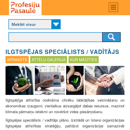
Skip
Main
menu
to
P
main
r
content
o
f
e
s
ILGTSPĒJAS SPECIĀLISTS / VADĪTĀJS
i
j
APRAKSTS
ATTĒLU GALERIJA
KUR MĀCĪTIES
u
p
a
s
a
u
l
Ilgtspējīga attīstība nodrošina cilvēku labklājības veicināšanu un
e
ekonomikas izaugsmi, vienlaikus aizsargājot dabas resursus, mazinot
klimata pārmaiņu ietekmi un novēršot vides piesārņošanu.
Ilgtspējas speciālists / vadītājs
plāno, izstrādā un īsteno organizācijas
ilgtspējas attīstības stratēģiju, palīdzot organizācijai samazināt