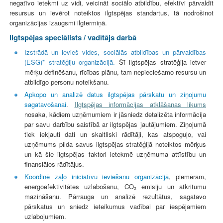
negatīvo ietekmi uz vidi, veicināt sociālo atbildību, efektīvi pārvaldīt
resursus un ievērot noteiktos ilgtspējas standartus, tā nodrošinot
organizācijas izaugsmi ilgtermiņā.
Ilgtspējas speciālists / vadītājs darbā
Izstrādā un ievieš vides, sociālās atbildības un pārvaldības
(ESG)* stratēģiju organizācijā.
Šī ilgtspējas stratēģija ietver
mērķu definēšanu, rīcības plānu, tam nepieciešamo resursu un
atbildīgo personu noteikšanu.
Apkopo un analizē datus ilgtspējas pārskatu un ziņojumu
sagatavošanai
.
Ilgtspējas informācijas atklāšanas likums
nosaka, kādiem uzņēmumiem ir jāsniedz detalizēta informācija
par savu darbību saistībā ar ilgtspējas jautājumiem. Ziņojumā
tiek iekļauti dati un skaitliski rādītāji, kas atspoguļo, vai
uzņēmums pilda savus ilgtspējas stratēģijā noteiktos mērķus
un kā šie ilgtspējas faktori ietekmē uzņēmuma attīstību un
finansiālos rādītājus.
Koordinē zaļo iniciatīvu ieviešanu organizācijā
, piemēram,
energoefektivitātes uzlabošanu, CO₂ emisiju un atkritumu
mazināšanu. Pārrauga un analizē rezultātus, sagatavo
pārskatus un sniedz ieteikumus vadībai par iespējamiem
uzlabojumiem.