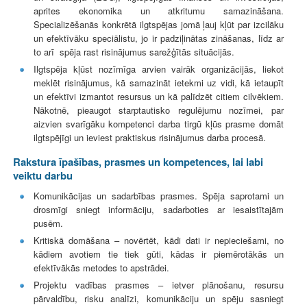
aprites ekonomika un atkritumu samazināšana.
Specializēšanās konkrētā ilgtspējas jomā ļauj kļūt par izcilāku
un efektīvāku speciālistu, jo ir padziļinātas zināšanas, līdz ar
to arī spēja rast risinājumus sarežģītās situācijās.
Ilgtspēja kļūst nozīmīga arvien vairāk organizācijās, liekot
meklēt risinājumus, kā samazināt ietekmi uz vidi, kā ietaupīt
un efektīvi izmantot resursus un kā palīdzēt citiem cilvēkiem.
Nākotnē, pieaugot starptautisko regulējumu nozīmei, par
aizvien svarīgāku kompetenci darba tirgū kļūs prasme domāt
ilgtspējīgi un ieviest praktiskus risinājumus darba procesā.
Rakstura īpašības, prasmes un kompetences, lai labi
veiktu darbu
Komunikācijas un sadarbības prasmes. Spēja saprotami un
drosmīgi sniegt informāciju, sadarboties ar iesaistītajām
pusēm.
Kritiskā domāšana – novērtēt, kādi dati ir nepieciešami, no
kādiem avotiem tie tiek gūti, kādas ir piemērotākās un
efektīvākās metodes to apstrādei.
Projektu vadības prasmes – ietver plānošanu, resursu
pārvaldību, risku analīzi, komunikāciju un spēju sasniegt