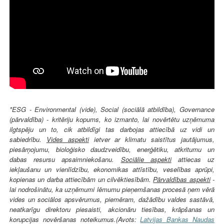
*ESG - Environmental (vide), Social (sociālā atbildība), Governance
(pārvaldība) - kritēriju kopums, ko izmanto, lai novērtētu uzņēmuma
ilgtspēju un to, cik atbildīgi tas darbojas attiecībā uz vidi un
sabiedrību.
Vides aspekti
ietver ar klimatu saistītus jautājumus,
piesārņojumu, bioloģisko daudzveidību, enerģētiku, atkritumu un
dabas resursu apsaimniekošanu.
Sociālie aspekti
attiecas uz
iekļaušanu un vienlīdzību, ekonomikas attīstību, veselības aprūpi,
kopienas un darba attiecībām un cilvēktiesībām.
Pārvaldības aspekti
-
lai nodrošinātu, ka uzņēmumi lēmumu pieņemšanas procesā ņem vērā
vides un sociālos apsvērumus, piemēram, dažādību valdes sastāvā,
neatkarīgu direktoru piesaisti, akcionāru tiesības, krāpšanas un
korupcijas novēršanas noteikumus.(Avots:
Latvijas Bankas Naudas