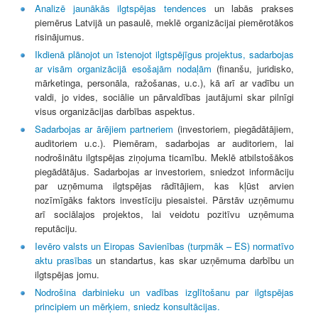
Analizē jaunākās ilgtspējas tendences
un labās prakses
piemērus Latvijā un pasaulē, meklē organizācijai piemērotākos
risinājumus.
Ikdienā plānojot un īstenojot ilgtspējīgus projektus, sadarbojas
ar visām organizācijā esošajām nodaļām
(finanšu, juridisko,
mārketinga, personāla, ražošanas, u.c.), kā arī ar vadību un
valdi, jo vides, sociālie un pārvaldības jautājumi skar pilnīgi
visus organizācijas darbības aspektus.
Sadarbojas ar ārējiem partneriem
(investoriem, piegādātājiem,
auditoriem u.c.). Piemēram, sadarbojas ar auditoriem, lai
nodrošinātu ilgtspējas ziņojuma ticamību. Meklē atbilstošākos
piegādātājus. Sadarbojas ar investoriem, sniedzot informāciju
par uzņēmuma ilgtspējas rādītājiem, kas kļūst arvien
nozīmīgāks faktors investīciju piesaistei. Pārstāv uzņēmumu
arī sociālajos projektos, lai veidotu pozitīvu uzņēmuma
reputāciju.
Ievēro valsts un Eiropas Savienības (turpmāk – ES) normatīvo
aktu prasības
un standartus, kas skar uzņēmuma darbību un
ilgtspējas jomu.
Nodrošina darbinieku un vadības izglītošanu par ilgtspējas
principiem un mērķiem, sniedz konsultācijas.