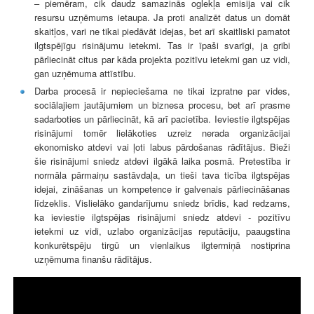
– piemēram, cik daudz samazinās oglekļa emisija vai cik
resursu uzņēmums ietaupa. Ja proti analizēt datus un domāt
skaitļos, vari ne tikai piedāvāt idejas, bet arī skaitliski pamatot
ilgtspējīgu risinājumu ietekmi. Tas ir īpaši svarīgi, ja gribi
pārliecināt citus par kāda projekta pozitīvu ietekmi gan uz vidi,
gan uzņēmuma attīstību.
Darba procesā ir nepieciešama ne tikai izpratne par vides,
sociālajiem jautājumiem un biznesa procesu, bet arī prasme
sadarboties un pārliecināt, kā arī pacietība. Ieviestie ilgtspējas
risinājumi tomēr lielākoties uzreiz nerada organizācijai
ekonomisko atdevi vai ļoti labus pārdošanas rādītājus. Bieži
šie risinājumi sniedz atdevi ilgākā laika posmā. Pretestība ir
normāla pārmaiņu sastāvdaļa, un tieši tava ticība ilgtspējas
idejai, zināšanas un kompetence ir galvenais pārliecināšanas
līdzeklis. Vislielāko gandarījumu sniedz brīdis, kad redzams,
ka ieviestie ilgtspējas risinājumi sniedz atdevi - pozitīvu
ietekmi uz vidi, uzlabo organizācijas reputāciju, paaugstina
konkurētspēju tirgū un vienlaikus ilgtermiņā nostiprina
uzņēmuma finanšu rādītājus.