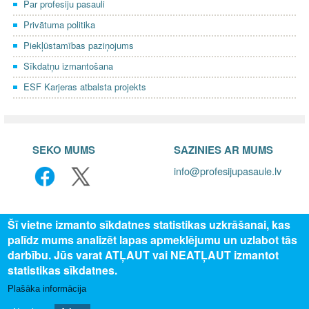
Par profesiju pasauli
Privātuma politika
Piekļūstamības paziņojums
Sīkdatņu izmantošana
ESF Karjeras atbalsta projekts
SEKO MUMS
SAZINIES AR MUMS
info@profesijupasaule.lv
Šī vietne izmanto sīkdatnes statistikas uzkrāšanai, kas
palīdz mums analizēt lapas apmeklējumu un uzlabot tās
darbību. Jūs varat ATĻAUT vai NEATĻAUT izmantot
statistikas sīkdatnes.
Plašāka informācija
© 2025 Valsts izglītības attīstības aģentūra, publicētā satura visas