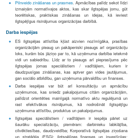
Pilnveido zināšanas un prasmes
. Apmācības palīdz sekot līdzi
izmaiņām normatīvajos aktos, kas skar ilgtspējas jomu, gūt
teorētiskas, praktiskas zināšanas un idejas, kā ieviest
ilgtspējīgus risinājumus organizācijas darbībā.
Darba iespējas
ES ilgtspējas attīstība kļūst aizvien nozīmīgāka, prasības
organizācijām pieaug un pakāpeniski pieaugs arī organizāciju
loks, kurām būs jāziņo par to, kā uzņēmuma darbība ietekmē
vidi un sabiedrību. Līdz ar to pieaugs arī pieprasījums pēc
ilgtspējas jomas speciālistiem / vadītājiem, kuriem ir
daudzpusīgas zināšanas, kas aptver gan vides jautājumus,
gan sociālo atbildību, gan uzņēmuma pārvaldību un finanses.
Darba iespējas var būt arī konsultāciju un apmācību
uzņēmumos, kas sniedz pakalpojumus citām organizācijām,
palīdzot orientēties mainīgajā normatīvo aktu regulējumā un
rast efektīvākos risinājumus, kā nodrošināt ilgtspējīgu
uzņēmuma attīstību, produktus un pakalpojumus.
Ilgtspējas speciālistiem / vadītājiem ir iespēja pāriet uz
šaurāku specializāciju, piemēram: darbinieku labklājība,
cilvēktiesības, daudzveidība; Korporatīvā ilgtspējas ziņošana
un stratēģija (ESG); ilgtspējīgas finanses un investīcijas;