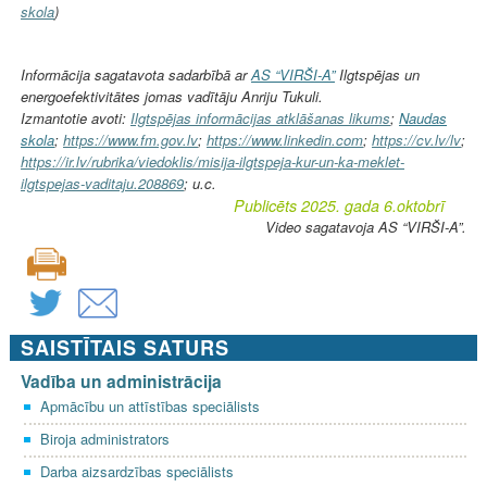
skola
)
Informācija sagatavota sadarbībā ar
AS “VIRŠI-A”
Ilgtspējas un
energoefektivitātes jomas vadītāju Anriju Tukuli.
Izmantotie avoti:
Ilgtspējas informācijas atklāšanas likums
;
Naudas
skola
;
https://www.fm.gov.lv
;
https://www.linkedin.com
;
https://cv.lv/lv
;
https://ir.lv/rubrika/viedoklis/misija-ilgtspeja-kur-un-ka-meklet-
ilgtspejas-vaditaju.208869
; u.c.
Publicēts 2025. gada 6.oktobrī
Video sagatavoja AS “VIRŠI-A”.
SAISTĪTAIS SATURS
Vadība un administrācija
Apmācību un attīstības speciālists
Biroja administrators
Darba aizsardzības speciālists