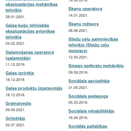
ekspluatācijas mehānikas
Skaņu operators
tehniķis
14.01.2021.
28.01.2021.
Skaņu režisors
Gaisa kuģu tehniskās
28.06.2021.
ekspluatācijas avionikas
tehniķis
Sliežu ceļu saimniecības
04.02.2021.
tehniķis (Sliežu ceļu
meistars)
Gaismošanas operators
12.03.2021.
(gaismotājs)
11.12.2019.
Smago spēkratu mehāniķis
09.09.2019.
Gaļas izcirtējs
18.12.2018.
Sociālais aprūpētājs
31.05.2021.
Gaļas produktu izgatavotājs
18.12.2018.
Sociālais pedagogs
05.03.2019.
Grāmatvedis
09.06.2021.
Sociālais rehabilitētājs
18.09.2019.
Grimētājs
23.07.2021.
Sociālās palīdzības