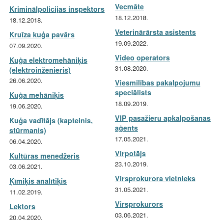
Vecmāte
Kriminālpolicijas inspektors
18.12.2018.
18.12.2018.
Veterinārārsta asistents
Kruīza kuģa pavārs
19.09.2022.
07.09.2020.
Video operators
Kuģa elektromehāniķis
31.08.2020.
(elektroinženieris)
26.06.2020.
Viesmīlības pakalpojumu
speciālists
Kuģa mehāniķis
18.09.2019.
19.06.2020.
VIP pasažieru apkalpošanas
Kuģa vadītājs (kapteinis,
aģents
stūrmanis)
17.05.2021.
06.04.2020.
Virpotājs
Kultūras menedžeris
23.10.2019.
03.06.2021.
Virsprokurora vietnieks
Ķīmiķis analītiķis
31.05.2021.
11.02.2019.
Virsprokurors
Lektors
03.06.2021.
20.04.2020.