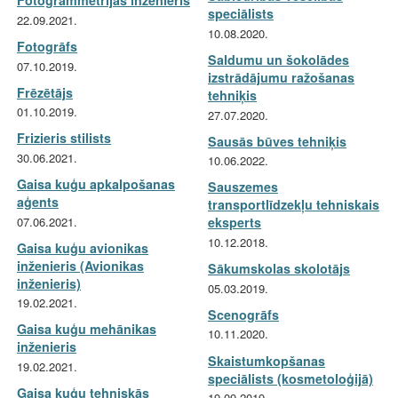
Fotogrammetrijas inženieris
speciālists
22.09.2021.
10.08.2020.
Fotogrāfs
Saldumu un šokolādes
07.10.2019.
izstrādājumu ražošanas
Frēzētājs
tehniķis
01.10.2019.
27.07.2020.
Frizieris stilists
Sausās būves tehniķis
30.06.2021.
10.06.2022.
Gaisa kuģu apkalpošanas
Sauszemes
aģents
transportlīdzekļu tehniskais
07.06.2021.
eksperts
10.12.2018.
Gaisa kuģu avionikas
inženieris (Avionikas
Sākumskolas skolotājs
inženieris)
05.03.2019.
19.02.2021.
Scenogrāfs
Gaisa kuģu mehānikas
10.11.2020.
inženieris
Skaistumkopšanas
19.02.2021.
speciālists (kosmetoloģijā)
Gaisa kuģu tehniskās
19.09.2019.