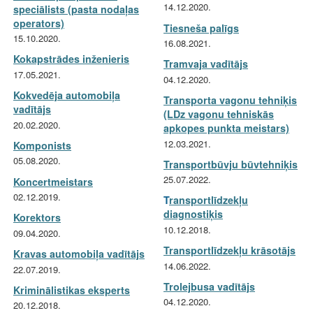
14.12.2020.
speciālists (pasta nodaļas
operators)
Tiesneša palīgs
15.10.2020.
16.08.2021.
Kokapstrādes inženieris
Tramvaja vadītājs
17.05.2021.
04.12.2020.
Kokvedēja automobiļa
Transporta vagonu tehniķis
vadītājs
(LDz vagonu tehniskās
20.02.2020.
apkopes punkta meistars)
12.03.2021.
Komponists
05.08.2020.
Transportbūvju būvtehniķis
25.07.2022.
Koncertmeistars
02.12.2019.
T
ransportlīdzekļu
diagnostiķis
Korektors
10.12.2018.
09.04.2020.
Transportlīdzekļu krāsotājs
Kravas automobiļa vadītājs
14.06.2022.
22.07.2019.
Trolejbusa vadītājs
Kriminālistikas eksperts
04.12.2020.
20.12.2018.