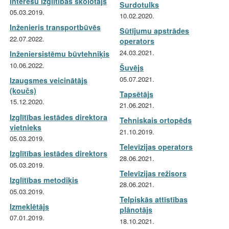
Interešu izglītības skolotājs
Surdotulks
05.03.2019.
10.02.2020.
Inženieris transportbūvēs
Sūtījumu apstrādes
22.07.2022.
operators
24.03.2021.
Inženiersistēmu būvtehniķis
10.06.2022.
Šuvējs
05.07.2021.
Izaugsmes veicinātājs
(koučs)
Tapsētājs
15.12.2020.
21.06.2021.
Izglītības iestādes direktora
Tehniskais ortopēds
vietnieks
21.10.2019.
05.03.2019.
Televīzijas operators
Izglītības iestādes direktors
28.06.2021.
05.03.2019.
Televīzijas režisors
Izglītības metodiķis
28.06.2021.
05.03.2019.
Telpiskās attīstības
Izmeklētājs
plānotājs
07.01.2019.
18.10.2021.