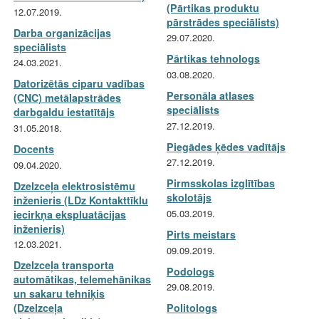
(Pārtikas produktu
12.07.2019.
pārstrādes speciālists)
Darba organizācijas
29.07.2020.
speciālists
Pārtikas tehnologs
24.03.2021.
03.08.2020.
Datorizētās ciparu vadības
Personāla atlases
(CNC) metālapstrādes
speciālists
darbgaldu iestatītājs
27.12.2019.
31.05.2018.
Piegādes ķēdes vadītājs
Docents
27.12.2019.
09.04.2020.
Pirmsskolas izglītības
Dzelzceļa elektrosistēmu
skolotājs
inženieris (LDz Kontakttīklu
05.03.2019.
iecirkņa ekspluatācijas
inženieris)
Pirts meistars
12.03.2021.
09.09.2019.
Dzelzceļa transporta
Podologs
automātikas, telemehānikas
29.08.2019.
un sakaru tehniķis
(Dzelzceļa
Politologs