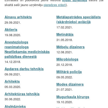
skaitā seši jauno uzņēmēju
pieredzes stāsti
).
Ainavu arhitekts
Metālapstrādes speciālists
(skārdnieks) aviācijā
29.09.2021.
17.02.2021.
Aktieris
Metinātājs
19.08.2020.
31.05.2018.
Anesteziologs
reanimatologs
Mēbeļu dizainers
Neatliekamās medicīniskās
12.08.2021.
palīdzības dienestā
Mikrobiologs
14.12.2018.
20.12.2018.
Apdares darbu tehniķis
Militārā policija
09.09.2021.
09.05.2022.
Arhitekts
Modes dizainers
05.03.2020.
21.07.2021.
Arhitektūras tehniķis
Mugurkaula ķirurgs
30.06.2022.
19.10.2020.
Atslēdznieks