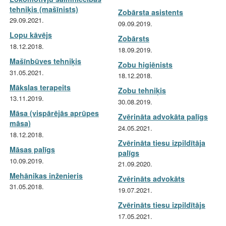
tehniķis (mašīnists)
Zobārsta asistents
29.09.2021.
09.09.2019.
Lopu kāvējs
Zobārsts
18.12.2018.
18.09.2019.
Mašīnbūves tehniķis
Zobu higiēnists
31.05.2021.
18.12.2018.
Mākslas terapeits
Zobu tehniķis
13.11.2019.
30.08.2019.
Māsa (vispārējās aprūpes
Zvērināta advokāta palīgs
māsa)
24.05.2021.
18.12.2018.
Zvērināta tiesu izpildītāja
Māsas palīgs
palīgs
10.09.2019.
21.09.2020.
Mehānikas inženieris
Zvērināts advokāts
31.05.2018.
19.07.2021.
Zvērināts tiesu izpildītājs
17.05.2021.