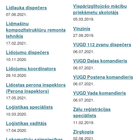
Vispārizglītojošo mācību
Lidlauka dispečers
priekšmetu skolotājs
07.06.2021.
05.03.2019.
Lidmašīnu
Vīnzinis
kompozītstruktūru remonta
27.09.2019.
tehniķis
17.02.2021.
VUGD 112 zvanu dispečers
06.07.2021.
Lidojumu dispečers
10.11.2020.
VUGD Daļas komandieris
06.07.2021.
Lidojumu koordinators
29.10.2020.
VUGD Posteņa komandieris
06.07.2021.
Lidostas perona inspektors
(Perona inspektors)
VUGD Vada komandieris
17.05.2021.
06.07.2021.
Loģistikas speciālists
Zāļu reģistrācijas
10.03.2020.
speciālists
11.02.2019.
Loģistikas vadītājs
17.04.2020.
Zirgkopis
02.08.2021.
Lokomotīvju saimniecības