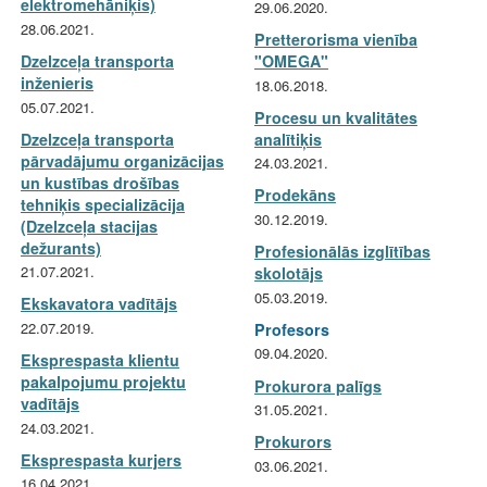
elektromehāniķis)
29.06.2020.
28.06.2021.
Pretterorisma vienība
Dzelzceļa transporta
"OMEGA"
inženieris
18.06.2018.
05.07.2021.
Procesu un kvalitātes
Dzelzceļa transporta
analītiķis
pārvadājumu organizācijas
24.03.2021.
un kustības drošības
Prodekāns
tehniķis specializācija
30.12.2019.
(Dzelzceļa stacijas
dežurants)
Profesionālās izglītības
21.07.2021.
skolotājs
05.03.2019.
Ekskavatora vadītājs
22.07.2019.
Profesors
09.04.2020.
Eksprespasta klientu
pakalpojumu projektu
Prokurora palīgs
vadītājs
31.05.2021.
24.03.2021.
Prokurors
Eksprespasta kurjers
03.06.2021.
16.04.2021.