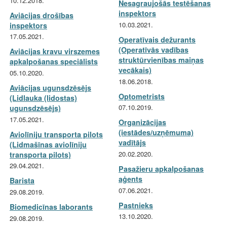
10.12.2018.
Nesagraujošās testēšanas
inspektors
Aviācijas drošības
10.03.2021.
inspektors
17.05.2021.
Operatīvais dežurants
(Operatīvās vadības
Aviācijas kravu virszemes
struktūrvienības maiņas
apkalpošanas speciālists
vecākais)
05.10.2020.
18.06.2018.
Aviācijas ugunsdzēsējs
Optometrists
(Lidlauka (lidostas)
07.10.2019.
ugunsdzēsējs)
17.05.2021.
Organizācijas
(iestādes/uzņēmuma)
Aviolīniju transporta pilots
vadītājs
(Lidmašīnas aviolīniju
20.02.2020.
transporta pilots)
29.04.2021.
Pasažieru apkalpošanas
aģents
Barista
07.06.2021.
29.08.2019.
Pastnieks
Biomedicīnas laborants
13.10.2020.
29.08.2019.