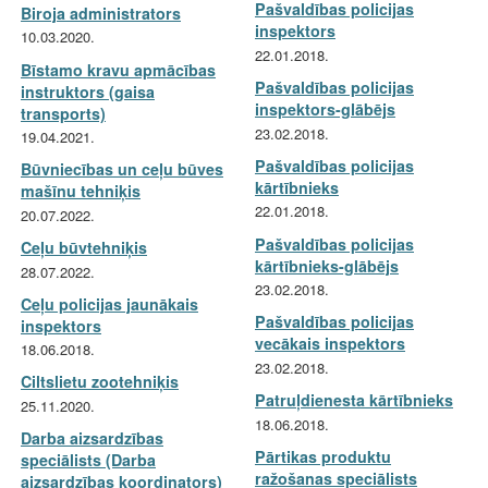
Pašvaldības policijas
Biroja administrators
inspektors
10.03.2020.
22.01.2018.
Bīstamo kravu apmācības
Pašvaldības policijas
instruktors (gaisa
inspektors-glābējs
transports)
23.02.2018.
19.04.2021.
Pašvaldības policijas
Būvniecības un ceļu būves
kārtībnieks
mašīnu tehniķis
22.01.2018.
20.07.2022.
Pašvaldības policijas
Ceļu būvtehniķis
kārtībnieks-glābējs
28.07.2022.
23.02.2018.
Ceļu policijas jaunākais
Pašvaldības policijas
inspektors
vecākais inspektors
18.06.2018.
23.02.2018.
Ciltslietu zootehniķis
Patruļdienesta kārtībnieks
25.11.2020.
18.06.2018.
Darba aizsardzības
Pārtikas produktu
speciālists (Darba
ražošanas speciālists
aizsardzības koordinators)