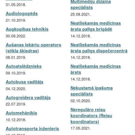
Multimediju dizaina
31.05.2018.
speciālists
Audiologopēds
25.08.2021.
21.10.2019.
Neatliekamās medicīnas
Augkopības tehniķis
ārsta palīgs brigādē
30.09.2022.
14.12.2018.
Aušanas iekārtu operators
Neatliekamās medicīnas
(stikla šķiedras)
ārsta palīgs dispečercentrā
08.01.2019.
14.12.2018.
Autoatslēdznieks
Neatliekamās medicīnas
ārsts
09.10.2019.
14.12.2018.
Autobusa vadītājs
Nekustamā īpašuma
04.12.2020.
speciālists
Autogreidera vadītājs
02.10.2020.
22.07.2019.
Neregulāro reisu
Automehāniķis
koordinators (Reisu
10.12.2018.
koordinators)
17.05.2021.
Autotransporta inženieris