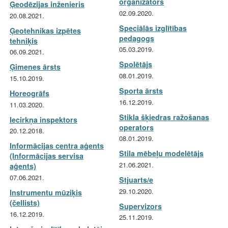
organizators
Ģeodēzijas inženieris
02.09.2020.
20.08.2021.
Speciālās izglītības
Ģeotehnikas izpētes
pedagogs
tehniķis
05.03.2019.
06.09.2021.
Spolētājs
Ģimenes ārsts
08.01.2019.
15.10.2019.
Sporta ārsts
Horeogrāfs
16.12.2019.
11.03.2020.
Stikla šķiedras ražošanas
Iecirkņa inspektors
operators
20.12.2018.
08.01.2019.
Informācijas centra aģents
Stila mēbeļu modelētājs
(Informācijas servisa
21.06.2021.
aģents)
07.06.2021.
Stjuarts/e
29.10.2020.
Instrumentu mūziķis
(čellists)
Supervizors
16.12.2019.
25.11.2019.