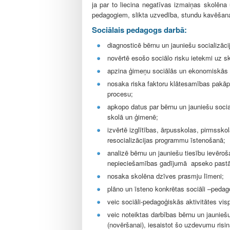
l
ja par to liecina negatīvas izmaiņas skolēna
e
pedagogiem, slikta uzvedība, stundu kavēšana,
Sociālais pedagogs darbā:
diagnosticē bērnu un jauniešu socializāci
novērtē esošo sociālo risku ietekmi uz sk
apzina ģimeņu sociālās un ekonomiskās pr
nosaka riska faktoru klātesamības pakāp
procesu;
apkopo datus par bērnu un jauniešu social
skolā un ģimenē;
izvērtē izglītības, ārpusskolas, pirmssk
resocializācijas programmu īstenošanā;
analizē bērnu un jauniešu tiesību ievēroša
nepieciešamības gadījumā apseko pastā
nosaka skolēna dzīves prasmju līmeni;
plāno un īsteno konkrētas sociāli –pedago
veic sociāli-pedagoģiskās aktivitātes vis
veic noteiktas darbības bērnu un jaunieš
(novēršanai), iesaistot šo uzdevumu ris