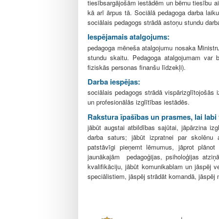
tiesībsargājošām iestādēm un bērnu tiesību ai
kā arī ārpus tā. Sociālā pedagoga darba laiku
sociālais pedagogs strādā astoņu stundu darb
Iespējamais atalgojums:
pedagoga mēneša atalgojumu nosaka Ministru 
stundu skaitu. Pedagoga atalgojumam var bū
fiziskās personas finanšu līdzekļi).
Darba iespējas:
sociālais pedagogs strādā vispārizglītojošās
un profesionālās izglītības iestādēs.
Rakstura īpašības un prasmes, lai labi
jābūt augstai atbildības sajūtai, jāpārzina 
darba saturs; jābūt izpratnei par skolēnu 
patstāvīgi pieņemt lēmumus, jāprot plānot u
jaunākajām pedagoģijas, psiholoģijas atziņā
kvalifikāciju, jābūt komunikablam un jāspēj 
speciālistiem, jāspēj strādāt komandā, jāspēj