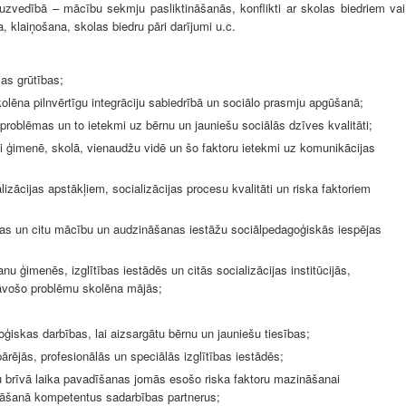
 uzvedībā – mācību sekmju pasliktināšanās, konflikti ar skolas biedriem vai
 klaiņošana, skolas biedru pāri darījumi u.c.
jas grūtības;
olēna pilnvērtīgu integrāciju sabiedrībā un sociālo prasmju apgūšanā;
oblēmas un to ietekmi uz bērnu un jauniešu sociālās dzīves kvalitāti;
i ģimenē, skolā, vienaudžu vidē un šo faktoru ietekmi uz komunikācijas
izācijas apstākļiem, socializācijas procesu kvalitāti un riska faktoriem
olas un citu mācību un audzināšanas iestāžu sociālpedagoģiskās iespējas
nu ģimenēs, izglītības iestādēs un citās socializācijas institūcijās,
vošo problēmu skolēna mājās;
ģiskas darbības, lai aizsargātu bērnu un jauniešu tiesības;
pārējās, profesionālās un speciālās izglītības iestādēs;
u brīvā laika pavadīšanas jomās esošo riska faktoru mazināšanai
ināšanā kompetentus sadarbības partnerus;