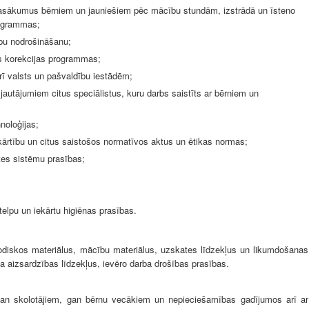
s pasākumus bērniem un jauniešiem pēc mācību stundām, izstrādā un īsteno
rogrammas;
bu nodrošināšanu;
as korekcijas programmas;
rī valsts un pašvaldību iestādēm;
jautājumiem citus speciālistus, kuru darbs saistīts ar bērniem un
noloģijas;
 kārtību un citus saistošos normatīvos aktus un ētikas normas;
tes sistēmu prasības;
telpu un iekārtu higiēnas prasības.
odiskos materiālus, mācību materiālus, uzskates līdzekļus un likumdošanas
a aizsardzības līdzekļus, ievēro darba drošības prasības.
gan skolotājiem, gan bērnu vecākiem un nepieciešamības gadījumos arī ar