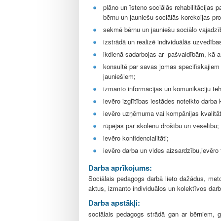
plāno un īsteno sociālās rehabilitācija
bērnu un jauniešu sociālās korekcijas p
sekmē bērnu un jauniešu sociālo vajadzī
izstrādā un realizē individuālās uzvedīb
ikdienā sadarbojas ar pašvaldībām, kā a
konsultē par savas jomas specifiskajiem 
jauniešiem;
izmanto informācijas un komunikāciju teh
ievēro izglītības iestādes noteikto darba
ievēro uzņēmuma vai kompānijas kvalitā
rūpējas par skolēnu drošību un veselību;
ievēro konfidencialitāti;
ievēro darba un vides aizsardzību,ievēro 
Darba aprīkojums:
Sociālais pedagogs darbā lieto dažādus, met
aktus, izmanto individuālos un kolektīvos darb
Darba apstākļi:
sociālais pedagogs strādā gan ar bērniem, 