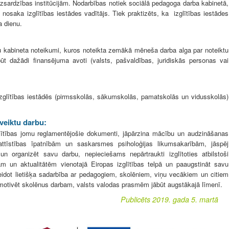
zsardzības institūcijām. Nodarbības notiek sociālā pedagoga darba kabinetā,
 nosaka izglītības iestādes vadītājs. Tiek praktizēts, ka izglītības iestādes
a dienu.
kabineta noteikumi, kuros noteikta zemākā mēneša darba alga par noteiktu
t dažādi finansējuma avoti (valsts, pašvaldības, juridiskās personas vai
 izglītības iestādēs (pirmsskolās, sākumskolās, pamatskolās un vidusskolās)
 veiktu darbu:
izglītības jomu reglamentējošie dokumenti, jāpārzina mācību un audzināšanas
attīstības īpatnībām un saskarsmes psiholoģijas likumsakarībām, jāspēj
n organizēt savu darbu, nepieciešams nepārtraukti izglītoties atbilstoši
m un aktualitātēm vienotajā Eiropas izglītības telpā un paaugstināt savu
veidot lietišķa sadarbība ar pedagogiem, skolēniem, viņu vecākiem un citiem
 motivēt skolēnus darbam, valsts valodas prasmēm jābūt augstākajā līmenī.
Publicēts 2019. gada 5. martā