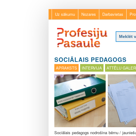
Uz sākumu
Nozares
Darbavietas
Pro
P
r
SOCIĀLAIS PEDAGOGS
o
APRAKSTS
INTERVIJA
ATTĒLU GALER
f
e
s
i
j
u
p
a
s
a
u
Sociālais pedagogs nodrošina bērnu / jauniešu 