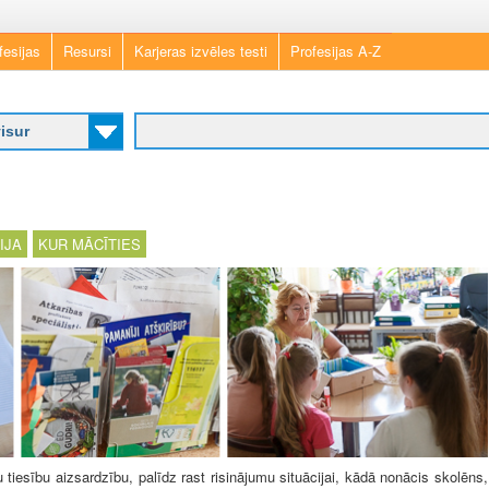
Skip
fesijas
Resursi
Karjeras izvēles testi
Profesijas A-Z
to
main
content
IJA
KUR MĀCĪTIES
tiesību aizsardzību, palīdz rast risinājumu situācijai, kādā nonācis skolēns,