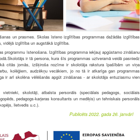
āšanas un prasmes. Skolas īsteno izglītības programmas dažādās izglītības
 vidējā izglītība un augstākā izglītība.
bas programmu īstenošana. Izglītības programma iekļauj apgūstamo zināšanu
iodā.Skolotājs ir tā persona, kura šīs programmas uztveramā veidā pasniedz
 kā citās jomās, izšķiroša nozīme ir skolotāja rakstura īpašībām un viņa
arbu, kolēģiem, audzēkņu vecākiem, jo no tā ir atkarīga gan programmas
ga ir arī skolēna vēlēšanās apgūt zināšanas - ar skolotāja entuziasmu vien
, vietnieki, skolotāji, atbalsta personāls (speciālais pedagogs, sociālais
logopēds, pedagogs-karjeras konsultants un mediķis) un tehniskais personāls
opējs, lietvedis u.c.).
Publicēts 2022. gada 26. janvārī