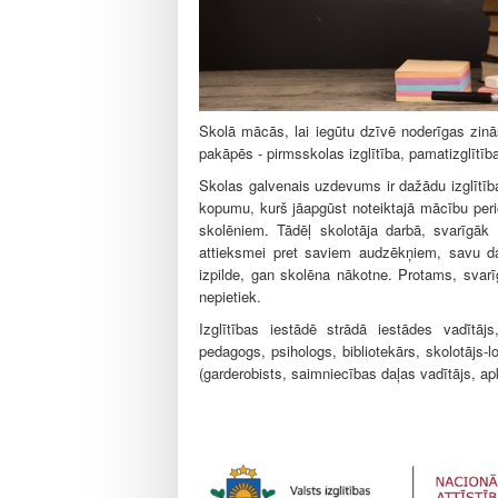
l
e
Skolā mācās, lai iegūtu dzīvē noderīgas zin
pakāpēs - pirmsskolas izglītība, pamatizglītība,
Skolas galvenais uzdevums ir dažādu izglītī
kopumu, kurš jāapgūst noteiktajā mācību per
skolēniem. Tādēļ skolotāja darbā, svarīgāk
attieksmei pret saviem audzēkņiem, savu d
izpilde, gan skolēna nākotne. Protams, svarī
nepietiek.
Izglītības iestādē strādā iestādes vadītājs
pedagogs, psihologs, bibliotekārs, skolotājs-
(garderobists, saimniecības daļas vadītājs, apk