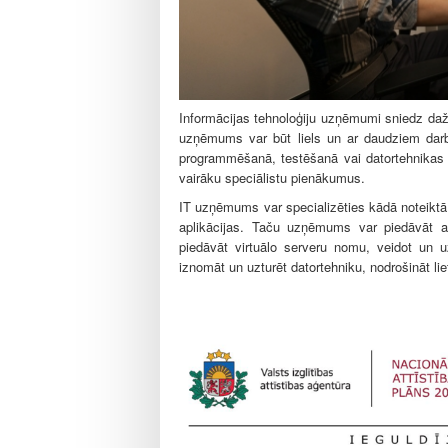
l
e
Informācijas tehnoloģiju uzņēmumi sniedz dažā
uzņēmums var būt liels un ar daudziem darb
programmēšanā, testēšanā vai datortehnikas 
vairāku speciālistu pienākumus.
IT uzņēmums var specializēties kādā noteiktā 
aplikācijas. Taču uzņēmums var piedāvāt arī
piedāvāt virtuālo serveru nomu, veidot un u
iznomāt un uzturēt datortehniku, nodrošināt lie