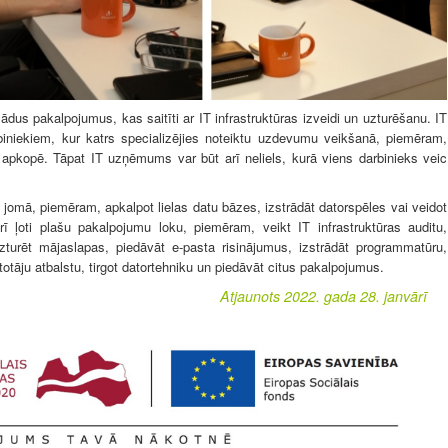
dus pakalpojumus, kas saitīti ar IT infrastruktūras izveidi un uzturēšanu. IT
iniekiem, kur katrs specializējies noteiktu uzdevumu veikšanā, piemēram,
apkopē. Tāpat IT uzņēmums var būt arī neliels, kurā viens darbinieks veic
jomā, piemēram, apkalpot lielas datu bāzes, izstrādāt datorspēles vai veidot
 ļoti plašu pakalpojumu loku, piemēram, veikt IT infrastruktūras auditu,
zturēt mājaslapas, piedāvāt e-pasta risinājumus, izstrādāt programmatūru,
totāju atbalstu, tirgot datortehniku un piedāvāt citus pakalpojumus.
Atjaunots 2022. gada 28. janvārī