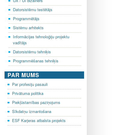
UX / UI dizainers
Datorsistēmu testētājs
Programmētājs
Sistēmu arhitekts
Informācijas tehnoloģiju projektu
vadītājs
Datorsistēmu tehniķis
Programmēšanas tehniķis
PAR MUMS
Par profesiju pasauli
Privātuma politika
Piekļūstamības paziņojums
Sīkdatņu izmantošana
ESF Karjeras atbalsta projekts