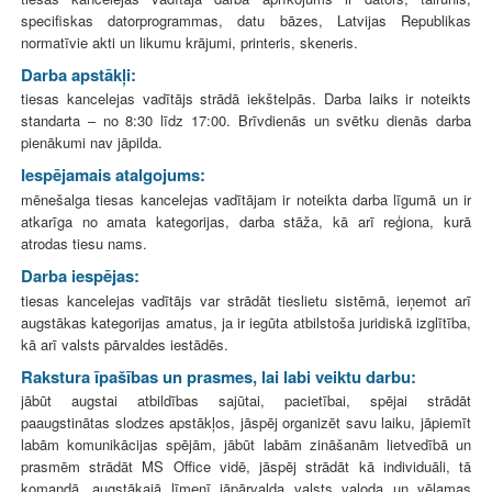
specifiskas datorprogrammas, datu bāzes, Latvijas Republikas
normatīvie akti un likumu krājumi, printeris, skeneris.
Darba apstākļi:
tiesas kancelejas vadītājs strādā iekštelpās. Darba laiks ir noteikts
standarta – no 8:30 līdz 17:00. Brīvdienās un svētku dienās darba
pienākumi nav jāpilda.
Iespējamais atalgojums:
mēnešalga tiesas kancelejas vadītājam ir noteikta darba līgumā un ir
atkarīga no amata kategorijas, darba stāža, kā arī reģiona, kurā
atrodas tiesu nams.
Darba iespējas:
tiesas kancelejas vadītājs var strādāt tieslietu sistēmā, ieņemot arī
augstākas kategorijas amatus, ja ir iegūta atbilstoša juridiskā izglītība,
kā arī valsts pārvaldes iestādēs.
Rakstura īpašības un prasmes, lai labi veiktu darbu:
jābūt augstai atbildības sajūtai, pacietībai, spējai strādāt
paaugstinātas slodzes apstākļos, jāspēj organizēt savu laiku, jāpiemīt
labām komunikācijas spējām, jābūt labām zināšanām lietvedībā un
prasmēm strādāt MS Office vidē, jāspēj strādāt kā individuāli, tā
komandā, augstākajā līmenī jāpārvalda valsts valoda un vēlamas