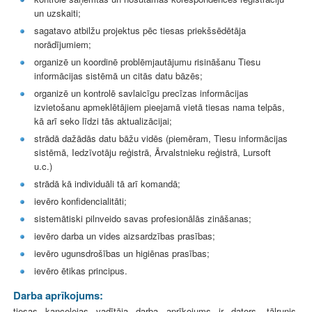
un uzskaiti;
sagatavo atbilžu projektus pēc tiesas priekšsēdētāja
norādījumiem;
organizē un koordinē problēmjautājumu risināšanu Tiesu
informācijas sistēmā un citās datu bāzēs;
organizē un kontrolē savlaicīgu precīzas informācijas
izvietošanu apmeklētājiem pieejamā vietā tiesas nama telpās,
kā arī seko līdzi tās aktualizācijai;
strādā dažādās datu bāžu vidēs (piemēram, Tiesu informācijas
sistēmā, Iedzīvotāju reģistrā, Ārvalstnieku reģistrā, Lursoft
u.c.)
strādā kā individuāli tā arī komandā;
ievēro konfidencialitāti;
sistemātiski pilnveido savas profesionālās zināšanas;
ievēro darba un vides aizsardzības prasības;
ievēro ugunsdrošības un higiēnas prasības;
ievēro ētikas principus.
Darba aprīkojums:
tiesas kancelejas vadītāja darba aprīkojums ir dators, tālrunis,