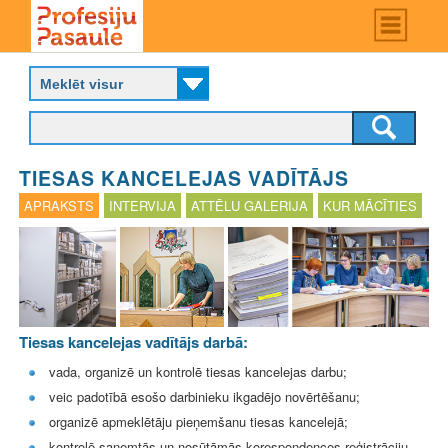
Skip
Main
menu
to
P
main
r
content
o
f
e
s
TIESAS KANCELEJAS VADĪTĀJS
i
j
APRAKSTS
INTERVIJA
ATTĒLU GALERIJA
KUR MĀCĪTIES
u
p
a
s
a
u
l
Tiesas kancelejas vadītājs darbā:
e
vada, organizē un kontrolē tiesas kancelejas darbu;
veic padotībā esošo darbinieku ikgadējo novērtēšanu;
organizē apmeklētāju pieņemšanu tiesas kancelejā;
kontrolē saņemtās un nosūtāmās korespondences reģistrāciju