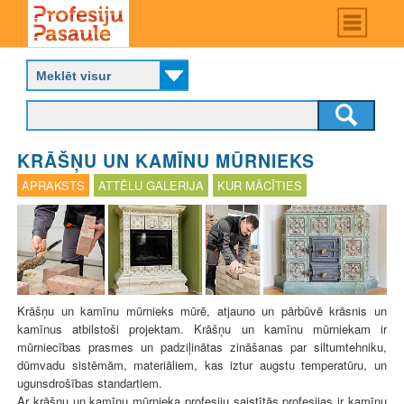
Skip
Main
menu
to
P
main
r
content
o
f
e
s
KRĀŠŅU UN KAMĪNU MŪRNIEKS
i
j
APRAKSTS
ATTĒLU GALERIJA
KUR MĀCĪTIES
u
p
a
s
a
u
l
Krāšņu un kamīnu mūrnieks mūrē, atjauno un pārbūvē krāsnis un
e
kamīnus atbilstoši projektam. Krāšņu un kamīnu mūrniekam ir
mūrniecības prasmes un padziļinātas zināšanas par siltumtehniku,
dūmvadu sistēmām, materiāliem, kas iztur augstu temperatūru, un
ugunsdrošības standartiem.
Ar krāšņu un kamīnu mūrnieka profesiju saistītās profesijas ir kamīnu