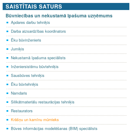
SAISTĪTAIS SATURS
Būvniecības un nekustamā īpašuma uzņēmums
Apdares darbu tehniķis
Darba aizsardzības koordinators
Ēku būvinženieris
Jumiķis
Nekustamā īpašuma speciālists
Inženiersistēmu būvtehniķis
Sausbūves tehniķis
Ēku būvtehniķis
Namdaris
Silikātmateriālu restaurācijas tehniķis
Restaurators
Krāšņu un kamīnu mūrnieks
Būves informācijas modelēšanas (BIM) speciālists