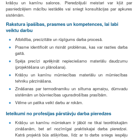
krāšņu un kamīnu salonos. Pieredzējuši meistari var kļūt par
pasniedzējiem mācību iestādēs vai sniegt konsultācijas par apkures
sistēmām.
Rakstura īpašības, prasmes un kompetences, lai labi
veiktu darbu
Atbildība, precizitāte un rūpīgums darba procesā.
Prasme identificēt un risināt problēmas, kas var rasties darba
gaitā.
Spēja precīzi aprēķināt nepieciešamo materiālu daudzumu
(projektēšana un plānošana).
Krāšņu un kamīnu mūrniecības materiālu un mūrniecības
tehniku pārzināšana.
Zināšanas par termodinamiku un siltuma apmaiņu, dūmvadu
sistēmām un būvniecības ugunsdrošības prasībām.
Vēlme un patika veikt darbu ar rokām.
Ieteikumi no profesijas pārstāvju darba pieredzes
Krāšņu un kamīnu mūrniekam ir jābūt ne tikai teorētiskajām
zināšanām, bet arī nozīmīgai praktiskajai darba pieredzei.
Katrā projektā būs atšķirības, līdz ar to darbs sniegs iespēju