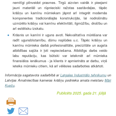
nemitīgi pilnveidot prasmes. Tirgū aizvien vairāk ir pieejami
jauni materiāli un rūpnieciski ražotas sastāvdaļas, tāpēc
krāšņu un kamīnu mūrniekam jāprot arī integrēt modernās
komponentes tradicionālajās konstrukcijās, lai nodrošinātu
uzmūrēto krāšņu vai kamīnu efektivitāti, ilgmūžību, drošību un
arī estētisku izskatu.
Krāsnis un kamīni ir uguns avoti. Nekvalitatīva mūrēšana var
radīt ugunsbīstamību, dūmu noplūdes u.c. Tāpēc krāšņu un
kamīnu mūrnieka darbā profesionalitāte, precizitāte un augsta
atbildības sajūta ir ļoti nepieciešama. Atbildīgs darbs veido
labu reputāciju, kas būtiski var ietekmēt arī mūrnieka
finansiālos ienākumus - ja klients ir apmierināts ar darbu, viņš
ieteiks mūrnieku citiem, kā arī vēlēsies sadarboties atkārtoti.
Informācija sagatavota sadarbībā ar
Latgales Industriālo tehnikumu
un
Latvijas Amatniecības kameras krāšņu podnieka amata meistaru
Māri
Kupču
.
Publicēts 2025. gada 21. jūlijā