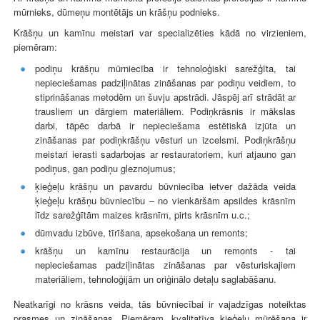
mūrnieks, dūmeņu montētājs un krāšņu podnieks.
Krāšņu un kamīnu meistari var specializēties kādā no virzieniem,
piemēram:
podiņu krāšņu mūrniecība ir tehnoloģiski sarežģīta, tai
nepieciešamas padziļinātas zināšanas par podiņu veidiem, to
stiprināšanas metodēm un šuvju apstrādi. Jāspēj arī strādāt ar
trausliem un dārgiem materiāliem. Podiņkrāsnis ir mākslas
darbi, tāpēc darbā ir nepieciešama estētiskā izjūta un
zināšanas par podiņkrāšņu vēsturi un izcelsmi. Podiņkrāšņu
meistari ierasti sadarbojas ar restauratoriem, kuri atjauno gan
podiņus, gan podiņu gleznojumus;
ķieģeļu krāšņu un pavardu būvniecība ietver dažāda veida
ķieģeļu krāšņu būvniecību – no vienkāršām apsildes krāsnīm
līdz sarežģītām maizes krāsnīm, pirts krāsnīm u.c.;
dūmvadu izbūve, tīrīšana, apsekošana un remonts;
krāšņu un kamīnu restaurācija un remonts - tai
nepieciešamas padziļinātas zināšanas par vēsturiskajiem
materiāliem, tehnoloģijām un oriģinālo detaļu saglabāšanu.
Neatkarīgi no krāsns veida, tās būvniecībai ir vajadzīgas noteiktas
prasmes un zināšanas. Piemēram, kvalitatīva ķieģeļu mūrēšana ir