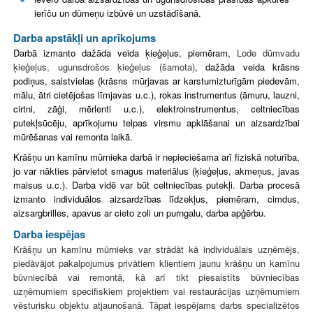
ierīču un dūmeņu izbūvē un uzstādīšanā.
Darba apstākļi un aprīkojums
Darbā izmanto dažāda veida ķieģeļus, piemēram,
Lode dūmvadu
ķieģeļus, ugunsdrošos ķieģeļus (šamota)
, dažāda veida krāsns
podiņus, saistvielas (krāsns mūrjavas ar karstumizturīgām piedevām,
mālu, ātri cietējošas līmjavas u.c.), rokas instrumentus (āmuru, lauzni,
cirtni, zāģi, mērlenti u.c.), elektroinstrumentus, celtniecības
putekļsūcēju, aprīkojumu telpas virsmu apklāšanai un aizsardzībai
mūrēšanas vai remonta laikā.
Krāšņu un kamīnu mūrnieka darbā ir nepieciešama arī fiziskā noturība,
jo var nākties pārvietot smagus materiālus (ķieģeļus, akmeņus, javas
maisus u.c.). Darba vidē var būt celtniecības putekļi. Darba procesā
izmanto individuālos aizsardzības līdzekļus, piemēram, cimdus,
aizsargbrilles, apavus ar cieto zoli un purngalu, darba apģērbu.
Darba iespējas
Krāšņu un kamīnu mūrnieks var strādāt kā individuālais uzņēmējs,
piedāvājot pakalpojumus privātiem klientiem jaunu krāšņu un kamīnu
būvniecībā vai remontā, kā arī tikt piesaistīts būvniecības
uzņēmumiem specifiskiem projektiem vai restaurācijas uzņēmumiem
vēsturisku objektu atjaunošanā. Tāpat iespējams darbs specializētos