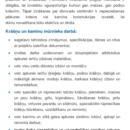
obligāta, lai izveidotu ugunsizturīgu kurtuvi gan maizes, gan podiņu
krāsnīm. Tāpat zināšanas par dūmvadu sistēmām ir nepieciešamas
jebkuras krāsns vai kamīna konstrukcijas izveidē, lai
dūmu novadīšana būtu efektīva un droša.
Krāšņu un kamīnu mūrnieks darbā:
sagatavo tehniskos zīmējumus, specifikācijas, tāmes un citus
ar projektu saistītus dokumentus;
izvēlas darba uzdevumam un būvprojektam atbilstošus
apkures ierīču izbūves materiālus;
veic visu veidu dūmeņu izbūvi un montāžu;
veic apkures ierīču (ķieģeļu krāšņu, podiņu krāšņu, dabīgā un
mākslīgā akmens moduļu krāšņu, karkasa krāšņu) izbūvi un
remontdarbus;
veic speciālo un rūpnieciski ražoto krāšņu, piemēram, maizes
un picu krāšņu, grilu, kūpinātavu, žāvēšanas krāšņu, pirts
krāšņu, virtuves pavardu un sildmūru, specializēto rūpniecības
krāšņu būvēšanu, uzstādīšanu un remontu;
veic kamīnu un siltā gaisa apkures sistēmu izbūvi, apkopi un
remonta darbus;
ievēro darba aizsardzības un ugunsdrošības prasības apkures