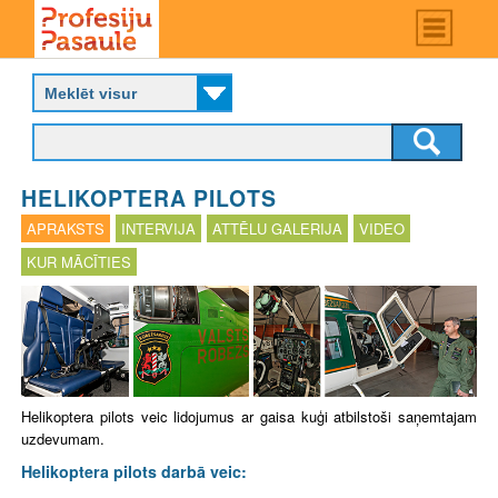
Skip
Main
menu
to
P
main
r
content
o
f
e
s
HELIKOPTERA PILOTS
i
j
APRAKSTS
INTERVIJA
ATTĒLU GALERIJA
VIDEO
u
KUR MĀCĪTIES
p
a
s
a
u
l
e
Helikoptera pilots veic lidojumus ar gaisa kuģi atbilstoši saņemtajam
uzdevumam.
Helikoptera pilots darbā veic: