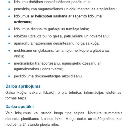
lidojumu drošības nodrošināšanas pasākumus;
pirmslidojuma sagatavošanos un dokumentācijas aizpildīšanu;
lidojumus ar helikopteri saskaņā ar saņemto lidojuma
uzdevumu
;
lidojumus diennakts gaišajā un tumšajā laikā;
robežas uzraudzību no gaisa, patrulēšanu un novērošanu;
apmācītu amatpersonu desantēšanu no gaisa kuģa;
meklēšanu un glābšanu, izmantojot helikoptera glābšanas
vinču;
medicīnisko transportēšanu, ugunsgrēku dzēšanu ar
ugunsdzēsības ūdens tvertni;
pēclidojuma dokumentācijas aizpildīšanu.
Darba aprīkojums
Gaisa kuģis, sakaru līdzekļi, biroja tehnika, informācijas sistēmas,
formas tērps.
Darba apstākļi
Veic lidojumus vai strādā biroja tipa telpās.
Noteikts summētais
dienesta pienākumu izpildes laiks.
Maiņu darbs un dežūrgrafiks, kas
nodrošina 24 stundu pieejamību.