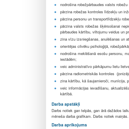
l
nodrošina robežpārbaudes valsts robežu
e
pārzina robežas kontroles līdzekļu un in
pārzina personu un transportlīdzekļu robe
pārzina valsts robežas šķērsošanai nep
pārbaudes kārtību, viltojumu veidus un pr
zina vīzu izsniegšanas, anulēšanas un at
orientējas cilvēku psiholoģijā, robežpārk
nodrošina meklēšanā esošu personu, man
iestādēm;
veic administratīvo pārkāpumu lietu liet
pārzina radiometriskās kontroles
(jonizē
zina kārtību, kā šaujamieroči, munīcija, 
veic informācijas ievadīšanu, aktualizē
kārtībā.
Darba apstākļi
Darbs notiek gan telpās, gan ārā dažādos lai
mēneša darba grafikam. Darbs notiek maiņās.
Darba aprīkojums