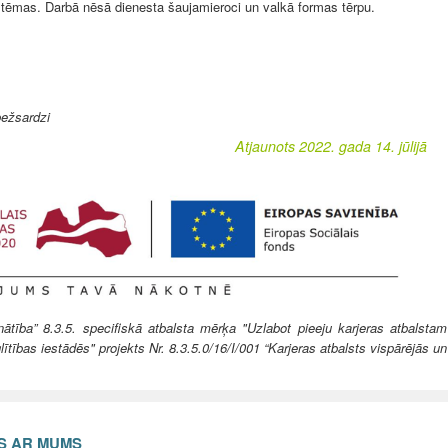
sistēmas. Darbā nēsā dienesta šaujamieroci un valkā formas tērpu.
bežsardzi
Atjaunots 2022. gada 14. jūlijā
ība” 8.3.5. specifiskā atbalsta mērķa "Uzlabot pieeju karjeras atbalstam
lītības iestādēs" projekts Nr. 8.3.5.0/16/I/001 “Karjeras atbalsts vispārējās un
ES AR MUMS