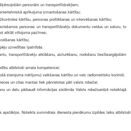
 šķērsojošām personām un transportlīdzekļiem;
ženiertehniskā aprīkojuma izmantošanas kārtību;
žkontroles kārtību, personas profilēšanas un intervēšanas kārtību;
ieciešamos personas un transportlīdzekļu dokumentu veidus un saturu, to
ot atklāt viltojuma pazīmes;
celšanas kārtību;
āpēju uzvedības īpatnībās.
tu, transportlīdzekļu atklāšanu, aizturēšanu, nodošanu tiesībsargājošām
vedību atbilstoši amata kompetencei;
jošā starojuma mērījumu)
veikšanas kārtību un veic radiometrisko kontroli;
preces un citas mantas tiek pārvietotas pāri valsts robežai;
šanu un datu pārbaudi informācijas sistēmās Valsts robežsardzē noteiktajā
ka apstākļos.
Noteikts summētais dienesta pienākumu izpildes laiks atbilstoši