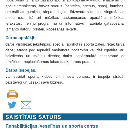
spēka trenažierus, brīvos svarus (hanteles, stieņus, ripas), bumbas,
pretestības gumijas, stepa soliņus, līdzsvara virsmas, vingrošanas
sienu u.c., kā arī mūzikas atskaņošanas aparatūru, mūzikas
ierakstus; treniņu programmu un informatīvu materiālu gatavošanai
izmanto datoru, printeri, kopēšanas iekārtu.
Darba apstākļi:
darbs visbiežāk iekštelpās, speciāli aprīkotās sporta zālēs, retāk brīvā
dabā; strādā pēc iepriekš saskaņota nodarbību vai dežūrgrafika, arī
brīvdienās un svētku dienās; darbs nepārtrauktā saskarsmē ar
cilvēkiem, nepieciešamas labas saskarsmes prasmes.
Darba iespējas:
var strādāt sporta klubos un fitnesa centros, ir iespēja strādāt
patstāvīgi un uzsākt savu biznesu.
SAISTĪTAIS SATURS
Rehabilitācijas, veselības un sporta centrs