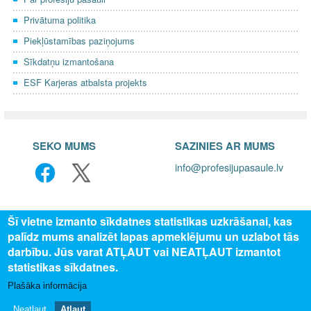
Privātuma politika
Piekļūstamības paziņojums
Sīkdatņu izmantošana
ESF Karjeras atbalsta projekts
SEKO MUMS
SAZINIES AR MUMS
info@profesijupasaule.lv
Šī vietne izmanto sīkdatnes statistikas uzkrāšanai, kas
palīdz mums analizēt lapas apmeklējumu un uzlabot tās
darbību. Jūs varat ATĻAUT vai NEATĻAUT izmantot
statistikas sīkdatnes.
Plašāka informācija
© 2025 Valsts izglītības attīstības aģentūra, publicētā satura visas
tiesības aizsargātas.
Neatļaut
Atļaut