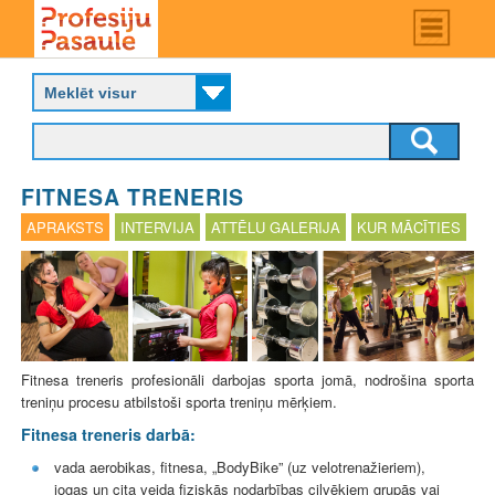
Skip
Main
menu
to
P
main
r
content
o
f
e
s
FITNESA TRENERIS
i
j
APRAKSTS
INTERVIJA
ATTĒLU GALERIJA
KUR MĀCĪTIES
u
p
a
s
a
u
l
Fitnesa treneris profesionāli darbojas sporta jomā, nodrošina sporta
e
treniņu procesu atbilstoši sporta treniņu mērķiem.
Fitnesa treneris darbā:
vada aerobikas, fitnesa, „BodyBike” (uz velotrenažieriem),
jogas un cita veida fiziskās nodarbības cilvēkiem grupās vai