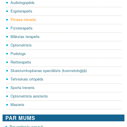
Audiologopēds
Ergoterapeits
Fitnesa treneris
Fizioterapeits
Mākslas terapeits
Optometrists
Podologs
Reitterapeits
Skaistumkopšanas speciālists (kosmetoloģijā)
Tehniskais ortopēds
Sporta treneris
Optometrista asistents
Masieris
PAR MUMS
Par profesiju pasauli