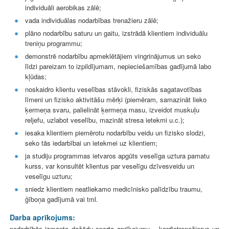
individuāli aerobikas zālē;
vada individuālas nodarbības trenažieru zālē;
plāno nodarbību saturu un gaitu, izstrādā klientiem individuālu
treniņu programmu;
demonstrē nodarbību apmeklētājiem vingrinājumus un seko
līdzi pareizam to izpildījumam, nepieciešamības gadījumā labo
kļūdas;
noskaidro klientu veselības stāvokli, fiziskās sagatavotības
līmeni un fizisko aktivitāšu mērķi (piemēram, samazināt lieko
ķermeņa svaru, palielināt ķermeņa masu, izveidot muskuļu
reljefu, uzlabot veselību, mazināt stresa ietekmi u.c.);
iesaka klientiem piemērotu nodarbību veidu un fizisko slodzi,
seko tās iedarbībai un ietekmei uz klientiem;
ja studiju programmas ietvaros apgūts veselīga uztura pamatu
kurss, var konsultēt klientus par veselīgu dzīvesveidu un
veselīgu uzturu;
sniedz klientiem neatliekamo medicīnisko palīdzību traumu,
ģīboņa gadījumā vai tml.
Darba aprīkojums:
nodarbībās izmanto dažādu sporta aprīkojumu – kardiotrenažierus un