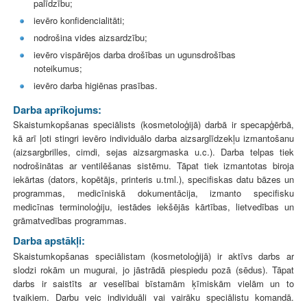
palīdzību;
ievēro konfidencialitāti;
nodrošina vides aizsardzību;
ievēro vispārējos darba drošības un ugunsdrošības
noteikumus;
ievēro darba higiēnas prasības.
Darba aprīkojums:
Skaistumkopšanas speciālists (kosmetoloģijā) darbā ir specapģērbā,
kā arī ļoti stingri ievēro individuālo darba aizsarglīdzekļu izmantošanu
(aizsargbrilles, cimdi, sejas aizsargmaska u.c.). Darba telpas tiek
nodrošinātas ar ventilēšanas sistēmu. Tāpat tiek izmantotas biroja
iekārtas (dators, kopētājs, printeris u.tml.), specifiskas datu bāzes un
programmas, medicīniskā dokumentācija, izmanto specifisku
medicīnas terminoloģiju, iestādes iekšējās kārtības, lietvedības un
grāmatvedības programmas.
Darba apstākļi:
Skaistumkopšanas speciālistam (kosmetoloģijā) ir aktīvs darbs ar
slodzi rokām un mugurai, jo jāstrādā piespiedu pozā (sēdus). Tāpat
darbs ir saistīts ar veselībai bīstamām ķīmiskām vielām un to
tvaikiem. Darbu veic individuāli vai vairāku speciālistu komandā.