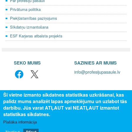
Par profesiju pasauli
Privātuma politika
Piekļūstamības paziņojums
Sīkdatņu izmantošana
ESF Karjeras atbalsta projekts
SEKO MUMS
SAZINIES AR MUMS
info@profesijupasaule.lv
Šī vietne izmanto sīkdatnes statistikas uzkrāšanai, kas
palīdz mums analizēt lapas apmeklējumu un uzlabot tās
darbību. Jūs varat ATĻAUT vai NEATĻAUT izmantot
statistikas sīkdatnes.
Plašāka informācija
© 2025 Valsts izglītības attīstības aģentūra, publicētā satura visas
tiesības aizsargātas.