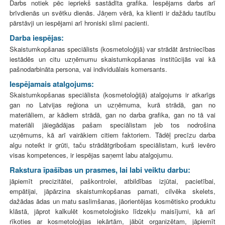
Darbs notiek pēc iepriekš sastādīta grafika. Iespējams darbs arī
brīvdienās un svētku dienās. Jāņem vērā, ka klienti ir dažādu tautību
pārstāvji un iespējami arī hroniski slimi pacienti.
Darba iespējas:
Skaistumkopšanas speciālists (kosmetoloģijā) var strādāt ārstniecības
iestādēs un citu uzņēmumu skaistumkopšanas institūcijās vai kā
pašnodarbināta persona, vai individuālais komersants.
Iespējamais atalgojums:
Skaistumkopšanas speciālista (kosmetoloģijā) atalgojums ir atkarīgs
gan no Latvijas reģiona un uzņēmuma, kurā strādā, gan no
materiāliem, ar kādiem strādā, gan no darba grafika, gan no tā vai
materiāli jāiegādājas pašam speciālistam jeb tos nodrošina
uzņēmums, kā arī vairākiem citiem faktoriem. Tādēļ precīzu darba
algu noteikt ir grūti, taču strādātgribošam speciālistam, kurš ievēro
visas kompetences, ir iespējas saņemt labu atalgojumu.
Rakstura īpašības un prasmes, lai labi veiktu darbu:
jāpiemīt precizitātei, paškontrolei, atbildības izjūtai, pacietībai,
empātijai, jāpārzina skaistumkopšanas pamati, cilvēka skelets,
dažādas ādas un matu saslimšanas, jāorientējas kosmētisko produktu
klāstā, jāprot kalkulēt kosmetoloģisko līdzekļu maisījumi, kā arī
rīkoties ar kosmetoloģijas iekārtām, jābūt organizētam, jāpiemīt