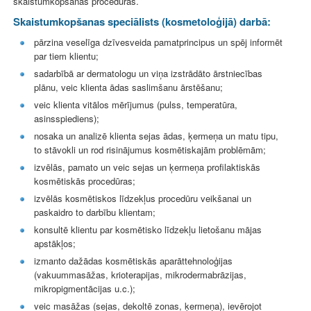
skaistumkopšanas procedūras.
Skaistumkopšanas speciālists (kosmetoloģijā) darbā:
pārzina veselīga dzīvesveida pamatprincipus un spēj informēt
par tiem klientu;
sadarbībā ar dermatologu un viņa izstrādāto ārstniecības
plānu, veic klienta ādas saslimšanu ārstēšanu;
veic klienta vitālos mērījumus (pulss, temperatūra,
asinsspiediens);
nosaka un analizē klienta sejas ādas, ķermeņa un matu tipu,
to stāvokli un rod risinājumus kosmētiskajām problēmām;
izvēlās, pamato un veic sejas un ķermeņa profilaktiskās
kosmētiskās procedūras;
izvēlās kosmētiskos līdzekļus procedūru veikšanai un
paskaidro to darbību klientam;
konsultē klientu par kosmētisko līdzekļu lietošanu mājas
apstākļos;
izmanto dažādas kosmētiskās aparāttehnoloģijas
(vakuummasāžas, krioterapijas, mikrodermabrāzijas,
mikropigmentācijas u.c.);
veic masāžas (sejas, dekoltē zonas, ķermeņa), ievērojot