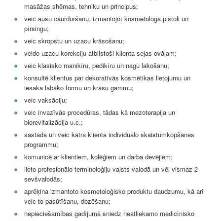
masāžas shēmas, tehniku un principus;
veic ausu caurduršanu, izmantojot kosmetologa pistoli un
pīrsingu;
veic skropstu un uzacu krāsošanu;
veido uzacu korekciju atbilstoši klienta sejas ovālam;
veic klasisko manikīru, pedikīru un nagu lakošanu;
konsultē klientus par dekoratīvās kosmētikas lietojumu un
iesaka labāko formu un krāsu gammu;
veic vaksāciju;
veic invazīvās procedūras, tādas kā mezoterapija un
biorevitalizācija u.c.;
sastāda un veic katra klienta individuālo skaistumkopšanas
programmu;
komunicē ar klientiem, kolēģiem un darba devējiem;
lieto profesionālo terminoloģiju valsts valodā un vēl vismaz 2
sevšvalodās;
aprēķina izmantoto kosmetoloģisko produktu daudzumu, kā arī
veic to pasūtīšanu, dozēšanu;
nepieciešamības gadījumā sniedz neatliekamo medicīnisko