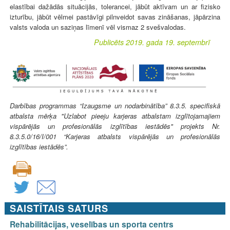
elastībai dažādās situācijās, tolerancei, jābūt aktīvam un ar fizisko
izturību, jābūt vēlmei pastāvīgi pilnveidot savas zināšanas, jāpārzina
valsts valoda un saziņas līmenī vēl vismaz 2 svešvalodas.
Publicēts 2019. gada 19. septembrī
Darbības programmas “Izaugsme un nodarbinātība” 8.3.5. specifiskā
atbalsta mērķa "Uzlabot pieeju karjeras atbalstam izglītojamajiem
vispārējās un profesionālās izglītības iestādēs" projekts Nr.
8.3.5.0/16/I/001 “Karjeras atbalsts vispārējās un profesionālās
izglītības iestādēs”.
SAISTĪTAIS SATURS
Rehabilitācijas, veselības un sporta centrs