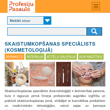
Skip
Main
menu
to
P
main
r
content
o
f
e
s
SKAISTUMKOPŠANAS SPECIĀLISTS
i
j
(KOSMETOLOĢIJĀ)
u
APRAKSTS
INTERVIJA
ATTĒLU GALERIJA
KUR MĀCĪTIES
p
a
s
a
u
l
e
Skaistumkopšanas speciālists (kosmetoloģijā) ir ārstniecības persona,
kura ir ieguvusi pirmā līmeņa profesionālo augstāko izglītību un
praktizē skaistumkopšanas jomā, strādājot ar kosmētikas produktiem
un medicīniskām tehnoloģijām, veicot sejas un ķermeņa