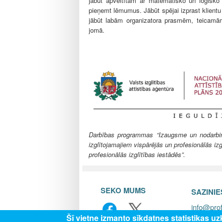
jābūt apveltītam ar matemātisko un loģisko d
pieņemt lēmumus. Jābūt spējai izprast klient
jābūt labām organizatora prasmēm, teicamām
jomā.
Darbības programmas “Izaugsme un nodarbināt
izglītojamajiem vispārējās un profesionālās izg
profesionālās izglītības iestādēs”.
SEKO MUMS
SAZINI
info@prof
Šī vietne izmanto sīkdatnes statistikas u