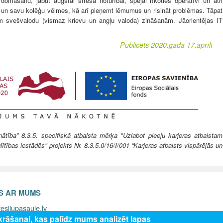
omāšanu, jābūt augstai stresa noturībai, spējai rīkoties operatīvi un ātri
u un savu kolēģu vēlmes, kā arī pieņemt lēmumus un risināt problēmas. Tāpat
 svešvalodu (vismaz krievu un angļu valoda) zināšanām. Jāorientējas IT
Publicēts 2020.gada 17.aprīlī
ība” 8.3.5. specifiskā atbalsta mērķa "Uzlabot pieeju karjeras atbalstam
lītības iestādēs" projekts Nr. 8.3.5.0/16/I/001 “Karjeras atbalsts vispārējās un
ES AR MUMS
esijupasaule.lv
zkrāšanai, kas palīdz mums analizēt lapas