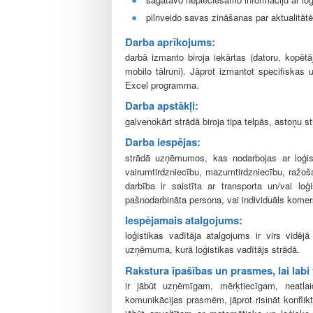
pilnveido savas zināšanas par aktualitāt
Darba aprīkojums:
darbā izmanto biroja iekārtas (datoru, kopētāj
mobilo tālruni)
. Jāprot izmantot specifiskas 
Excel programma.
Darba apstākļi:
galvenokārt strādā biroja tipa telpās, astoņu 
Darba iespējas:
strādā uzņēmumos, kas nodarbojas ar loģist
vairumtirdzniecību, mazumtirdzniecību, ražoša
darbība ir saistīta ar transporta un/vai lo
pašnodarbināta persona, vai individuāls komer
Iespējamais atalgojums:
loģistikas vadītāja atalgojums
ir virs vidēj
uzņēmuma, kurā loģistikas vadītājs strādā.
Rakstura īpašības un prasmes, lai labi
ir jābūt uzņēmīgam, mērķtiecīgam, neatla
komunikācijas prasmēm, jāprot risināt konflikt