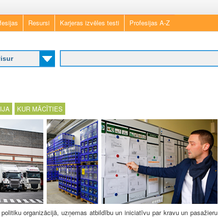
Skip
fesijas
Resursi
Karjeras izvēles testi
Profesijas A-Z
to
main
content
IJA
KUR MĀCĪTIES
politiku organizācijā, uzņemas atbildību un iniciatīvu par kravu un pasažieru