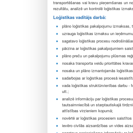
l
transportēšanas vai kravu pieņemšanas un no
e
rezultātu, analizē un kontrolē loģistikas izma
Loģistikas vadītājs darbā:
plāno loģistikas pakalpojumu izmaksas,
uzrauga loģistikas izmaksu un ieņēmum
sagatavo loģistikas procesu nodrošināš
pārzina ar loģistikas pakalpojumiem sais
plāno preču un pakalpojumu plūsmas reģi
nosaka transporta veidu prioritātes krav
nosaka un plāno izmantojamās loģistikas
sadarbojas ar loģistikas procesā iesaistī
vada loģistikas struktūrvienības darbu - 
utt.;
analizē informāciju par loģistikas proces
tautsaimniecībā un starptautiskajā tirdzn
attīstības virzieniem kopumā;
novērtē ar loģistikas procesiem saistītos 
ievēro civilās aizsardzības un vides ai
sagatavo nepieciešamo informāciju ar lo