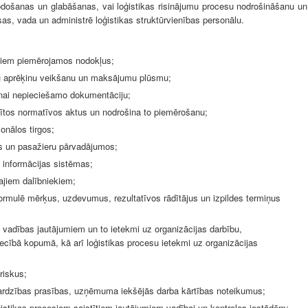
došanas un glabāšanas, vai loģistikas risinājumu procesu nodrošināšanu un
ksas, vada un administrē loģistikas struktūrvienības personālu.
 tiem piemērojamos nodokļus;
u aprēķinu veikšanu un maksājumu plūsmu;
anai nepieciešamo dokumentāciju;
tītos normatīvos aktus un nodrošina to piemērošanu;
onālos tirgos;
as un pasažieru pārvadājumos;
 informācijas sistēmas;
tajiem dalībniekiem;
formulē mērķus, uzdevumus, rezultatīvos rādītājus un izpildes termiņus
u vadības jautājumiem un to ietekmi uz organizācijas darbību,
iecībā kopumā, kā arī loģistikas procesu ietekmi uz organizācijas
riskus;
zsardzības prasības, uzņēmuma iekšējās darba kārtības noteikumus;
ģistikas procesiem saistītiem jautājumiem
vadībai un kontroles iestādēm;