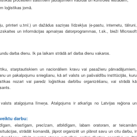
ēm loģistikas jomā.
u, printeri u.tml.) un
dažādus saziņas līdzekļus (e-pastu, internetu, tālruni,
uzskaites un informācijas apmaiņas datorprogrammas, t.sk., bieži Microsoft
stundu darba dienu. Ik pa laikam strādā arī darba dienu vakaros.
iku, starptautiskiem un nacionāliem kravu vai pasažieru pārvadājumiem,
nu un pakalpojumu sniegšanu, kā arī valsts un pašvaldību institūcijās, kuru
ģistikas nozari vai paredz loģistikas darbību organizēšanu, vai strādā kā
sants.
ā valsts atalgojuma līmeņa.
Atalgojums
ir atkarīgs no Latvijas reģiona un
 veiktu darbu:
idīgam, elastīgam, precīzam, atbildīgam, labam oratoram, ar teicamām
situācijas, strādāt komandā, jāprot organizēt un plānot savu un citu darbu, ir