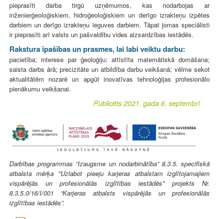
pieprasīti darba tirgū uzņēmumos, kas nodarbojas ar
inženierģeoloģiskiem, hidroģeoloģiskiem un derīgo izrakteņu izpētes
darbiem un derīgo izrakteņu ieguves darbiem. Tāpat jomas speciālisti
ir pieprasīti arī valsts un pašvaldību vides aizsardzības iestādēs.
Rakstura īpašības un prasmes, lai labi veiktu darbu:
pacietība; interese par ģeoloģiju; attīstīta matemātiskā domāšana;
saista darbs ārā; precizitāte un atbildība darbu veikšanā; vēlme sekot
aktualitātēm nozarē un apgūt inovatīvas tehnoloģijas profesionālo
pienākumu veikšanai.
Publicēts 2021. gada 6. septembrī
Darbības programmas “Izaugsme un nodarbinātība” 8.3.5. specifiskā
atbalsta mērķa "Uzlabot pieeju karjeras atbalstam izglītojamajiem
vispārējās un profesionālās izglītības iestādēs" projekts Nr.
8.3.5.0/16/I/001 “Karjeras atbalsts vispārējās un profesionālās
izglītības iestādēs”.