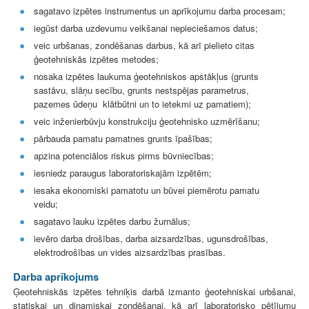
sagatavo izpētes instrumentus un aprīkojumu darba procesam;
iegūst darba uzdevumu veikšanai nepieciešamos datus;
veic urbšanas, zondēšanas darbus, kā arī pielieto citas
ģeotehniskās izpētes metodes;
nosaka izpētes laukuma ģeotehniskos apstākļus (grunts
sastāvu, slāņu secību, grunts nestspējas parametrus,
pazemes ūdeņu klātbūtni un to ietekmi uz pamatiem);
veic inženierbūvju konstrukciju ģeotehnisko uzmērīšanu;
pārbauda pamatu pamatnes grunts īpašības;
apzina potenciālos riskus pirms būvniecības;
iesniedz paraugus laboratoriskajām izpētēm;
iesaka ekonomiski pamatotu un būvei piemērotu pamatu
veidu;
sagatavo lauku izpētes darbu žurnālus;
ievēro darba drošības, darba aizsardzības, ugunsdrošības,
elektrodrošības un vides aizsardzības prasības.
Darba aprīkojums
Ģeotehniskās izpētes tehniķis darbā izmanto ģeotehniskai urbšanai,
statiskai un dinamiskai zondēšanai, kā arī laboratorisko pētījumu