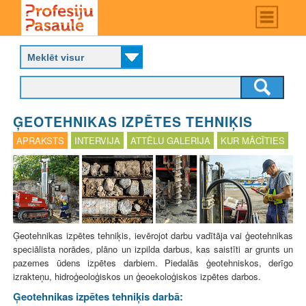
Skip
Main
menu
to
P
main
r
content
o
f
e
s
ĢEOTEHNIKAS IZPĒTES TEHNIĶIS
i
j
APRAKSTS
INTERVIJA
ATTĒLU GALERIJA
KUR MĀCĪTIES
u
p
a
s
a
u
l
Ģeotehnikas izpētes tehniķis, ievērojot darbu vadītāja vai ģeotehnikas
e
speciālista norādes, plāno un izpilda darbus, kas saistīti ar grunts un
pazemes ūdens izpētes darbiem. Piedalās ģeotehniskos, derīgo
izrakteņu, hidroģeoloģiskos un ģeoekoloģiskos izpētes darbos.
Ģeotehnikas izpētes tehniķis darbā: