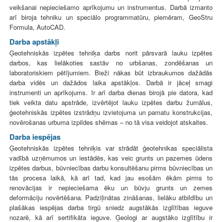
veikšanai nepieciešamo aprīkojumu un instrumentus. Darbā izmanto
arī biroja tehniku un speciālo programmatūru, piemēram, GeoStru
Formula, AutoCAD.
Darba apstākļi
Ģeotehniskās izpētes tehniķa darbs norit pārsvarā lauku izpētes
darbos, kas lielākoties sastāv no urbšanas, zondēšanas un
laboratoriskiem pētījumiem. Bieži nākas būt izbraukumos dažādās
darba vidēs un dažādos laika apstākļos. Darbā ir jāceļ smagi
instrumenti un aprīkojums. Ir arī darba dienas birojā pie datora, kad
tiek veikta datu apstrāde, izvērtējot lauku izpētes darbu žurnālus,
ģeotehniskās izpētes izstrādņu izvietojuma un pamatu konstrukcijas,
novērošanas urbuma izpildes shēmas – no tā visa veidojot atskaites.
Darba iespējas
Ģeotehniskās izpētes tehniķis var strādāt ģeotehnikas speciālista
vadībā uzņēmumos un iestādēs, kas veic grunts un pazemes ūdens
izpētes darbus, būvniecības darbu konsultēšanu pirms būvniecības un
tās procesa laikā, kā arī tad, kad jau esošām ēkām pirms to
renovācijas ir nepieciešama ēku un būvju grunts un zemes
deformāciju novērtēšana. Padziļinātas zināšanas, lielāku atbildību un
plašākas iespējas darba tirgū sniedz augstākās izglītības ieguve
nozarē, kā arī sertifikāta ieguve. Ģeologi ar augstāko izglītību ir