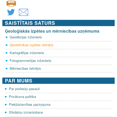
SAISTĪTAIS SATURS
Ģeoloģiskās izpētes un mērniecības uzņēmums
Ģeodēzijas inženieris
Ģeotehnikas izpētes tehniķis
Kartogrāfijas inženieris
Fotogrammetrijas inženieris
Mērniecības tehniķis
PAR MUMS
Par profesiju pasauli
Privātuma politika
Piekļūstamības paziņojums
Sīkdatņu izmantošana