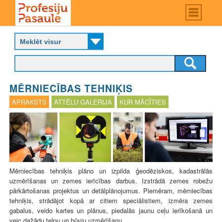
Skip
Main
menu
to
P
main
r
content
o
f
e
s
MĒRNIECĪBAS TEHNIĶIS
i
j
APRAKSTS
ATTĒLU GALERIJA
KUR MĀCĪTIES
u
p
a
s
a
u
l
Mērniecības tehniķis plāno un izpilda ģeodēziskos, kadastrālās
e
uzmērīšanas un zemes ierīcības darbus. Izstrādā zemes robežu
pārkārtošanas projektus un detālplānojumus. Piemēram, mērniecības
tehniķis, strādājot kopā ar citiem speciālistiem, izmēra zemes
gabalus, veido kartes un plānus, piedalās jaunu ceļu ierīkošanā un
veic dažādu telpu un būvju uzmērīšanu.