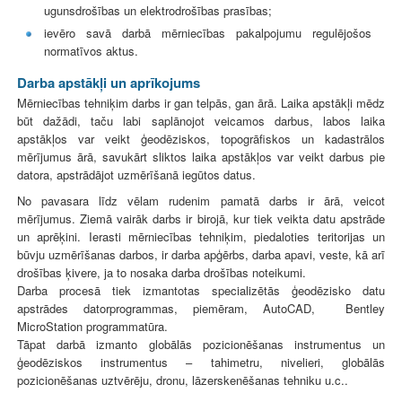
ugunsdrošības un elektrodrošības prasības;
ievēro savā darbā mērniecības pakalpojumu regulējošos
normatīvos aktus.
Darba apstākļi un aprīkojums
Mērniecības tehniķim darbs ir gan telpās, gan ārā. Laika apstākļi mēdz
būt dažādi, taču labi saplānojot veicamos darbus, labos laika
apstākļos var veikt
ģeodēziskos, topogrāfiskos un kadastrālos
mērījumus ārā, savukārt
sliktos laika apstākļos var veikt darbus pie
datora,
apstrādājot uzmērīšanā iegūtos datus.
No pavasara līdz vēlam rudenim pamatā darbs ir ārā, veicot
mērījumus. Ziemā vairāk darbs ir birojā, kur tiek veikta datu apstrāde
un aprēķini. Ierasti mērniecības tehniķim, piedaloties teritorijas un
būvju uzmērīšanas darbos, ir darba apģērbs, darba apavi, veste, kā arī
drošības ķivere, ja to nosaka darba drošības noteikumi.
Darba procesā tiek izmantotas specializētās ģeodēzisko datu
apstrādes datorprogrammas, piemēram, AutoCAD, Bentley
MicroStation programmatūra.
Tāpat darbā izmanto globālās pozicionēšanas instrumentus un
ģeodēziskos instrumentus – tahimetru, nivelieri, globālās
pozicionēšanas uztvērēju, dronu,
lāzerskenēšanas tehniku u.c..