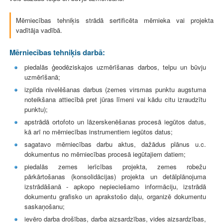
Mērniecības tehniķis strādā sertificēta mērnieka vai projekta
vadītāja vadībā.
Mērniecības tehniķis darbā:
piedalās ģeodēziskajos uzmērīšanas darbos, telpu un būvju
uzmērīšanā;
izpilda nivelēšanas darbus (zemes virsmas punktu augstuma
noteikšana attiecībā pret jūras līmeni vai kādu citu izraudzītu
punktu);
apstrādā ortofoto un lāzerskenēšanas procesā iegūtos datus,
kā arī no mērniecības instrumentiem iegūtos datus;
sagatavo mērniecības darbu aktus, dažādus plānus u.c.
dokumentus no mērniecības procesā iegūtajiem datiem;
piedalās zemes ierīcības projekta, zemes robežu
pārkārtošanas (konsolidācijas) projekta un detālplānojuma
izstrādāšanā - apkopo nepieciešamo informāciju, izstrādā
dokumentu grafisko un aprakstošo daļu, organizē dokumentu
saskaņošanu;
ievēro darba drošības, darba aizsardzības, vides aizsardzības,