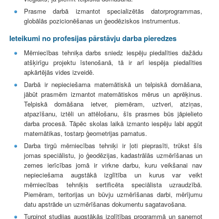
Prasme darbā izmantot specializētās datorprogrammas,
globālās pozicionēšanas un ģeodēziskos instrumentus.
Ieteikumi no profesijas pārstāvju darba pieredzes
Mērniecības tehniķa darbs sniedz iespēju piedalīties dažādu
atšķirīgu projektu īstenošanā, tā ir arī iespēja piedalīties
apkārtējās vides izveidē.
Darbā ir nepieciešama matemātiskā un telpiskā domāšana,
jābūt prasmēm izmantot matemātiskos mērus un aprēķinus.
Telpiskā domāšana ietver, piemēram, uztveri, atziņas,
atpazīšanu, iztēli un attēlošanu, šīs prasmes būs jāpielieto
darba procesā. Tāpēc skolas laikā izmanto iespēju labi apgūt
matemātikas, tostarp ģeometrijas pamatus.
Darba tirgū mērniecības tehniķi ir ļoti pieprasīti, trūkst šīs
jomas speciālistu, jo ģeodēzijas, kadastrālās uzmērīšanas un
zemes ierīcības jomā ir virkne darbu, kuru veikšanai nav
nepieciešama augstākā izglītība un kurus var veikt
mērniecības tehniķis sertificēta speciālista uzraudzībā.
Piemēram, teritorijas un būvju uzmērīšanas darbi, mērījumu
datu apstrāde un uzmērīšanas dokumentu sagatavošana.
Turpinot studijas augstākās izglītības programmā un saņemot