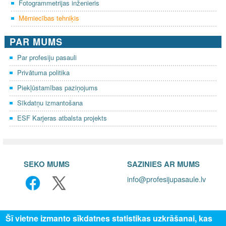
Fotogrammetrijas inženieris
Mērniecības tehniķis
PAR MUMS
Par profesiju pasauli
Privātuma politika
Piekļūstamības paziņojums
Sīkdatņu izmantošana
ESF Karjeras atbalsta projekts
SEKO MUMS
SAZINIES AR MUMS
info@profesijupasaule.lv
Šī vietne izmanto sīkdatnes statistikas uzkrāšanai, kas