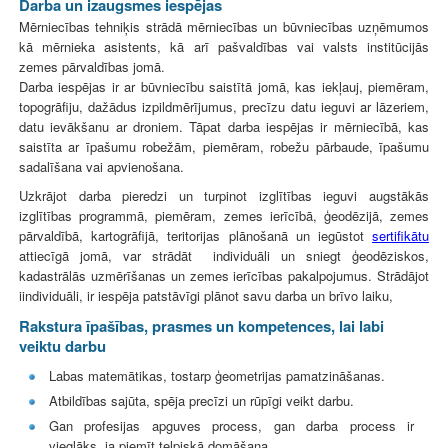
Darba un izaugsmes iespējas
Mērniecības tehniķis strādā mērniecības un būvniecības uzņēmumos
kā mērnieka asistents, kā arī pašvaldības vai valsts institūcijās
zemes pārvaldības jomā.
Darba iespējas ir ar būvniecību saistītā jomā, kas iekļauj, piemēram,
topogrāfiju, dažādus izpildmērījumus, precīzu datu ieguvi ar lāzeriem,
datu ievākšanu ar droniem. Tāpat darba iespējas ir mērniecībā, kas
saistīta ar īpašumu robežām, piemēram, robežu pārbaude, īpašumu
sadalīšana vai apvienošana.
Uzkrājot darba pieredzi un turpinot izglītības ieguvi augstākās
izglītības programmā, piemēram, zemes ierīcībā, ģeodēzijā, zemes
pārvaldībā, kartogrāfijā, teritorijas plānošanā un iegūstot
sertifikātu
attiecīgā jomā, var strādāt individuāli un sniegt ģeodēziskos,
kadastrālās uzmērīšanas un zemes ierīcības pakalpojumus. Strādājot
iindividuāli, ir iespēja patstāvīgi plānot savu darba un brīvo laiku,
Rakstura īpašības, prasmes un kompetences, lai labi
veiktu darbu
Labas matemātikas, tostarp ģeometrijas pamatzināšanas.
Atbildības sajūta, spēja precīzi un rūpīgi veikt darbu.
Gan profesijas apguves process, gan darba process ir
vieglāks, ja piemīt telpiskā domāšana.