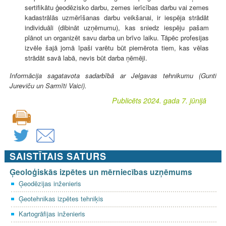
sertifikātu ģeodēzisko darbu, zemes ierīcības darbu vai zemes
kadastrālās uzmērīšanas darbu veikšanai, ir iespēja strādāt
individuāli (dibināt uzņēmumu), kas sniedz iespēju pašam
plānot un organizēt savu darba un brīvo laiku. Tāpēc profesijas
izvēle šajā jomā īpaši varētu būt piemērota tiem, kas vēlas
strādāt savā labā, nevis būt darba ņēmēji.
Informācija sagatavota sadarbībā ar Jelgavas tehnikumu (Gunti
Jureviču un Sarmīti Vaici).
Publicēts 2024. gada 7. jūnijā
SAISTĪTAIS SATURS
Ģeoloģiskās izpētes un mērniecības uzņēmums
Ģeodēzijas inženieris
Ģeotehnikas izpētes tehniķis
Kartogrāfijas inženieris