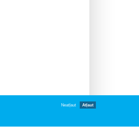
Neatļaut
Atļaut