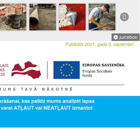
Publicēts 2021. gada 6. septembrī
zkrāšanai, kas palīdz mums analizēt lapas
ība” 8.3.5. specifiskā atbalsta mērķa "Uzlabot pieeju karjeras atbalstam
s varat ATĻAUT vai NEATĻAUT izmantot
lītības iestādēs" projekts Nr. 8.3.5.0/16/I/001 “Karjeras atbalsts vispārējās un
ES AR MUMS