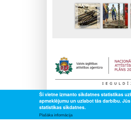
Šī vietne izmanto sīkdatnes statistikas u
Darbības programmas “Izaugsme un nodarbināt
apmeklējumu un uzlabot tās darbību. Jū
izglītojamajiem vispārējās un profesionālās izg
profesionālās izglītības iestādēs”.
statistikas sīkdatnes.
Plašāka informācija
SEKO MUMS
SAZINI