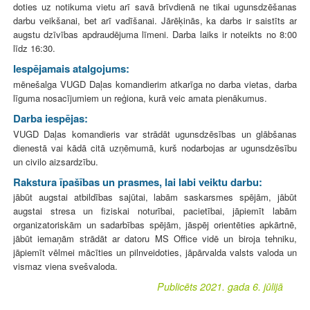
doties uz notikuma vietu arī savā brīvdienā ne tikai ugunsdzēšanas
darbu veikšanai, bet arī vadīšanai. Jārēķinās, ka darbs ir saistīts ar
augstu dzīvības apdraudējuma līmeni. Darba laiks ir noteikts no 8:00
līdz 16:30.
Iespējamais atalgojums:
mēnešalga VUGD Daļas komandierim atkarīga no darba vietas, darba
līguma nosacījumiem un reģiona, kurā veic amata pienākumus.
Darba iespējas:
VUGD Daļas komandieris var strādāt ugunsdzēsības un glābšanas
dienestā vai kādā citā uzņēmumā, kurš nodarbojas ar ugunsdzēsību
un civilo aizsardzību.
Rakstura īpašības un prasmes, lai labi veiktu darbu:
jābūt augstai atbildības sajūtai, labām saskarsmes spējām, jābūt
augstai stresa un fiziskai noturībai, pacietībai, jāpiemīt labām
organizatoriskām un sadarbības spējām, jāspēj orientēties apkārtnē,
jābūt iemaņām strādāt ar datoru MS Office vidē un biroja tehniku,
jāpiemīt vēlmei mācīties un pilnveidoties, jāpārvalda valsts valoda un
vismaz viena svešvaloda.
Publicēts 2021. gada 6. jūlijā