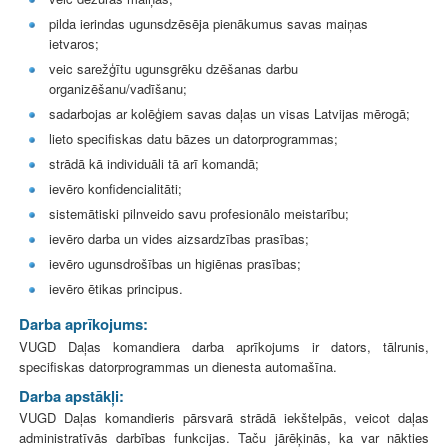
pilda ierindas ugunsdzēsēja pienākumus savas maiņas
ietvaros;
veic sarežģītu ugunsgrēku dzēšanas darbu
organizēšanu/vadīšanu;
sadarbojas ar kolēģiem savas daļas un visas Latvijas mērogā;
lieto specifiskas datu bāzes un datorprogrammas;
strādā kā individuāli tā arī komandā;
ievēro konfidencialitāti;
sistemātiski pilnveido savu profesionālo meistarību;
ievēro darba un vides aizsardzības prasības;
ievēro ugunsdrošības un higiēnas prasības;
ievēro ētikas principus.
Darba aprīkojums:
VUGD Daļas komandiera darba aprīkojums ir dators, tālrunis,
specifiskas datorprogrammas un dienesta automašīna.
Darba apstākļi:
VUGD Daļas komandieris pārsvarā strādā iekštelpās, veicot daļas
administratīvās darbības funkcijas. Taču jārēķinās, ka var nākties