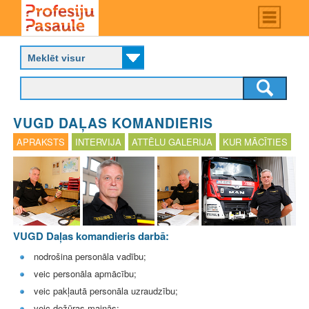
Skip
Main
menu
to
P
main
r
content
o
f
e
s
VUGD DAĻAS KOMANDIERIS
i
j
APRAKSTS
INTERVIJA
ATTĒLU GALERIJA
KUR MĀCĪTIES
u
p
a
s
a
u
l
VUGD Daļas komandieris darbā:
e
nodrošina personāla vadību;
veic personāla apmācību;
veic pakļautā personāla uzraudzību;
veic dežūras maiņās;