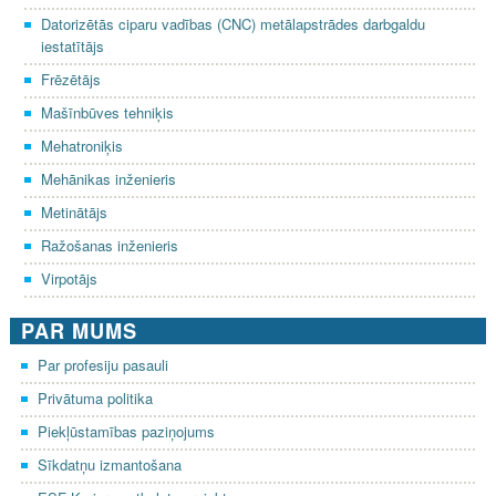
Datorizētās ciparu vadības (CNC) metālapstrādes darbgaldu
iestatītājs
Frēzētājs
Mašīnbūves tehniķis
Mehatroniķis
Mehānikas inženieris
Metinātājs
Ražošanas inženieris
Virpotājs
PAR MUMS
Par profesiju pasauli
Privātuma politika
Piekļūstamības paziņojums
Sīkdatņu izmantošana