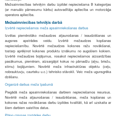
Mežsaimniecības tehniķim darbu izpildei nepieciešama B kategorijas
(ar manuālo pārnesumu kārbu) autovadītāja apliecība un motorzāģa
operatora apliecība.
Mežsaimniecības tehniķis darbā
Izvērtē nepieciešamos meža apsaimniekošanas darbus
Izvēlas piemērotāko mežaudzes atjaunošanas / ieaudzēšanas un
augsnes apstrādes veidu. Izvērtē mežaudzes kopšanas
nepieciešamību. Novērtē mežaudzes koksnes ražu novākšanai,
tostarp aprēķinot koksnes produktu iznākumu no augošiem kokiem.
Izvērtē mežaudzes bojājumus, nosakot nepieciešamos aizsardzības
pasākumus, piemēram, aizsargājot kokus no pārnadžu (aļņu, briežu,
stirnu) bojājumiem. Novērtē meža infrastruktūras objektu (ceļu,
nobrauktuvju, caurteku u.c.) tehnisko stāvokli. Veic meža ugunsgrēka
dzēšanu.
Organizē darbus meža īpašumā
Piegādā meža apsaimniekošanas darbiem nepieciešamos resursus.
Novērtē meža atjaunošanas / ieaudzēšanas, meža kopšanas un
koksnes ražas novākšanas darbu izpildes kvalitāti, kā arī uzskaita ar
šiem darbiem saistītos datus.
Plāno cirsmas izstrādes darbu