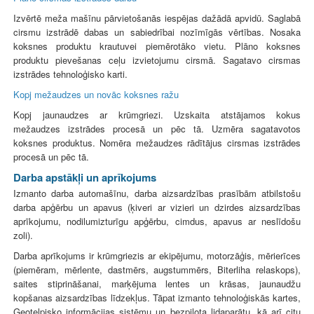
Izvērtē meža mašīnu pārvietošanās iespējas dažādā apvidū. Saglabā
cirsmu izstrādē dabas un sabiedrībai nozīmīgās vērtības. Nosaka
koksnes produktu krautuvei piemērotāko vietu. Plāno koksnes
produktu pievešanas ceļu izvietojumu cirsmā. Sagatavo cirsmas
izstrādes tehnoloģisko karti.
Kopj mežaudzes un novāc koksnes ražu
Kopj jaunaudzes ar krūmgriezi. Uzskaita atstājamos kokus
mežaudzes izstrādes procesā un pēc tā. Uzmēra sagatavotos
koksnes produktus. Nomēra mežaudzes rādītājus cirsmas izstrādes
procesā un pēc tā.
Darba apstākļi un aprīkojums
Izmanto darba automašīnu, darba aizsardzības prasībām atbilstošu
darba apģērbu un apavus (ķiveri ar vizieri un dzirdes aizsardzības
aprīkojumu, nodilumizturīgu apģērbu, cimdus, apavus ar neslīdošu
zoli).
Darba aprīkojums ir krūmgriezis ar ekipējumu, motorzāģis, mērierīces
(piemēram, mērlente, dastmērs, augstummērs, Biterliha relaskops),
saites stiprināšanai, marķējuma lentes un krāsas, jaunaudžu
kopšanas aizsardzības līdzekļus. Tāpat izmanto tehnoloģiskās kartes,
Ģeotelpisko informācijas sistēmu un bezpilota lidaparātu, kā arī citu