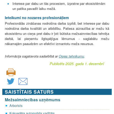
Interese par dabu un tās procesiem, izpratne par ekosistēmām
un patika pavadīt laiku mežā.
Ieteikumi no nozares profesionāļiem
Profesionālās zināšanas nodrošina darba izpildi, bet interese par dabu
nodrošina darba kvalitāti un atbildību. Patiesa aizrautība ar mežu kā
ekosistēmu un cieņa pret dabu ir ļoti būtiska mežsaimniecības tehniķa
darbā, lai pieņemtu ilgtspējīgus lēmumus - saglabātu mežu
nākamajām paaudzēm un efektīvi izmantotu meža resursus.
Informācija sagatavota sadarbībā ar
Ogres tehnikumu
.
Publicēts 2025. gada 1. decembrī
SAISTĪTAIS SATURS
Mežsaimniecības uzņēmums
Arborists
Kokvedēja automobiļa vadītājs