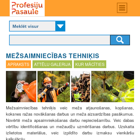
Skip
Main
menu
to
P
main
r
content
o
f
e
s
MEŽSAIMNIECĪBAS TEHNIĶIS
i
j
APRAKSTS
ATTĒLU GALERIJA
KUR MĀCĪTIES
u
p
a
s
a
u
l
Mežsaimniecības tehniķis veic meža atjaunošanas, kopšanas,
e
koksnes ražas novākšanas darbus un meža aizsardzības pasākumus.
Novērtē meža apsaimniekošanas darbu nepieciešamību. Veic dabas
vērtību identificēšanas un mežaudžu uzmērīšanas darbus. Uzskaita
izlietotos materiālus, veic izpildīto darbu izmaksu vienkāršu
kalkulāciju.