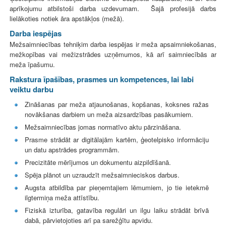
aprīkojumu atbilstoši darba uzdevumam. Šajā profesijā darbs
lielākoties notiek āra apstākļos (mežā).
Darba iespējas
Mežsaimniecības tehniķim darba iespējas ir meža apsaimniekošanas,
mežkopības vai mežizstrādes uzņēmumos, kā arī saimniecībās ar
meža īpašumu.
Rakstura īpašības, prasmes un kompetences, lai labi
veiktu darbu
Zināšanas par meža atjaunošanas, kopšanas, koksnes ražas
novākšanas darbiem un meža aizsardzības pasākumiem.
Mežsaimniecības jomas normatīvo aktu pārzināšana.
Prasme strādāt ar digitālajām kartēm, ģeotelpisko informāciju
un datu apstrādes programmām.
Precizitāte mērījumos un dokumentu aizpildīšanā.
Spēja plānot un uzraudzīt mežsaimnieciskos darbus.
Augsta atbildība par pieņemtajiem lēmumiem, jo tie ietekmē
ilgtermiņa meža attīstību.
Fiziskā izturība, gatavība regulāri un ilgu laiku strādāt brīvā
dabā, pārvietojoties arī pa sarežģītu apvidu.