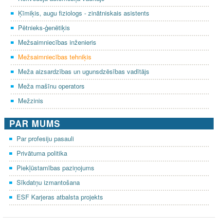
Ķīmiķis, augu fiziologs - zinātniskais asistents
Pētnieks-ģenētiķis
Mežsaimniecības inženieris
Mežsaimniecības tehniķis
Meža aizsardzības un ugunsdzēsības vadītājs
Meža mašīnu operators
Mežzinis
PAR MUMS
Par profesiju pasauli
Privātuma politika
Piekļūstamības paziņojums
Sīkdatņu izmantošana
ESF Karjeras atbalsta projekts