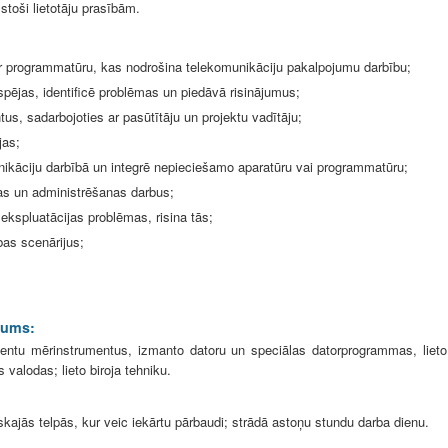
stoši lietotāju prasībām.
ztur programmatūru, kas nodrošina telekomunikāciju pakalpojumu darbību;
espējas, identificē problēmas un piedāvā risinājumus;
s, sadarbojoties ar pasūtītāju un projektu vadītāju;
jas;
ikāciju darbībā un integrē nepieciešamo aparatūru vai programmatūru;
as un administrēšanas darbus;
kspluatācijas problēmas, risina tās;
bas scenārijus;
jums:
ementu mērinstrumentus, izmanto datoru un speciālas datorprogrammas, lieto
alodas; lieto biroja tehniku.
niskajās telpās, kur veic iekārtu pārbaudi; strādā astoņu stundu darba dienu.