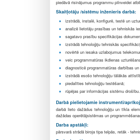
l
piedāvā risinājumus programmu pilnveidei atbil
e
Skaitļotāju /sistēmu inženieris darbā:
izstrādā, instalē, konfigurē, testē un u
analizē lietotāju prasības un tehniskās i
sagatavo prasību specifikācijas dokumentu
izstrādā tehnoloģiju tehniskās specifikāci
novērtē un iesaka uzlabojumus telekomun
veic programmatūras ikdienas uzturēšan
diagnosticē programmatūras darbības un e
izstrādā esošo tehnoloģiju tālākās attīstī
piedalīties tehnoloģiju testēšanā;
rūpējas par informācijas sistēmu drošību.
Darbā pielietojamie instrumenti/aprīko
darbā lieto dažādus tehnoloģiju un tīkla el
dažādas operētājsistēmas un programmēšanas v
Darba apstākļi:
pārsvarā strādā biroja tipa telpās, retāk - teh