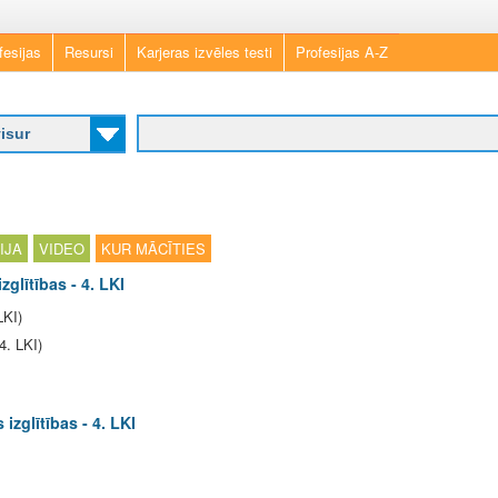
Skip
fesijas
Resursi
Karjeras izvēles testi
Profesijas A-Z
to
main
content
IJA
VIDEO
KUR MĀCĪTIES
zglītības - 4. LKI
LKI)
4. LKI)
 izglītības - 4. LKI