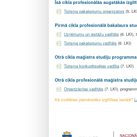
l
Īsā cikla profesionālās augstākās izglī
e
Tūrisma pakalpojumu organizators
(5. LK
Pirmā cikla profesionālā bakalaura stu
Uzņēmumu un iestāžu vadītājs
(6. LKI),
Tūrisma pakalpojumu vadītājs
(6. LKI)
Otrā cikla maģistra studiju programma 
Tūrisma konkurētspējas vadība
(7. LKI)
Otrā cikla profesionālā maģistra studi
Organizācijas vadītājs
(7. LKI), programm
Kā izvēlēties piemērotāko izglītības iestādi?
L