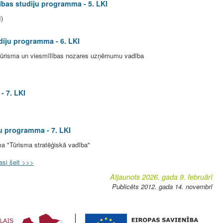
tības studiju programma - 5. LKI
I)
diju programma - 6. LKI
 tūrisma un viesmīlības nozares uzņēmumu vadība
- 7. LKI
ju programma - 7. LKI
a "Tūrisma stratēģiskā vadība"
asi šeit >>>
Atjaunots 2026. gada 9. februārī
Publicēts 2012. gada 14. novembrī