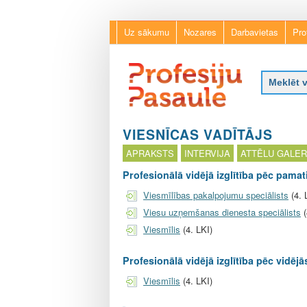
Uz sākumu
Nozares
Darbavietas
Pro
P
r
VIESNĪCAS VADĪTĀJS
o
APRAKSTS
INTERVIJA
ATTĒLU GALER
f
e
Profesionālā vidējā izglītība pēc pamati
s
Viesmīlības pakalpojumu speciālists
(4. 
i
j
Viesu uzņemšanas dienesta speciālists
(
u
Viesmīlis
(4. LKI)
p
a
Profesionālā vidējā izglītība pēc vidējās
s
a
Viesmīlis
(4. LKI)
u