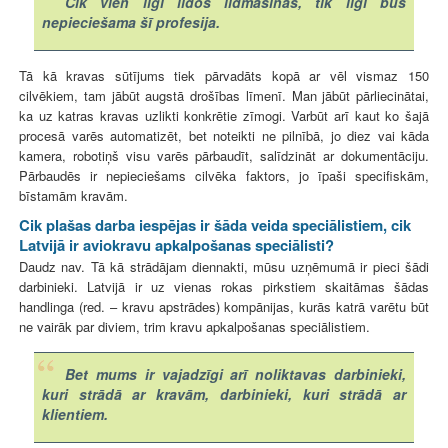
Cik vien ilgi lidos lidmašīnas, tik ilgi būs
nepieciešama šī profesija.
Tā kā kravas sūtījums tiek pārvadāts kopā ar vēl vismaz 150
cilvēkiem, tam jābūt augstā drošības līmenī. Man jābūt pārliecinātai,
ka uz katras kravas uzlikti konkrētie zīmogi. Varbūt arī kaut ko šajā
procesā varēs automatizēt, bet noteikti ne pilnībā, jo diez vai kāda
kamera, robotiņš visu varēs pārbaudīt, salīdzināt ar dokumentāciju.
Pārbaudēs ir nepieciešams cilvēka faktors, jo īpaši specifiskām,
bīstamām kravām.
Cik plašas darba iespējas ir šāda veida speciālistiem, cik
Latvijā ir aviokravu apkalpošanas speciālisti?
Daudz nav. Tā kā strādājam diennakti, mūsu uzņēmumā ir pieci šādi
darbinieki. Latvijā ir uz vienas rokas pirkstiem skaitāmas šādas
handlinga (red. – kravu apstrādes) kompānijas, kurās katrā varētu būt
ne vairāk par diviem, trim kravu apkalpošanas speciālistiem.
Bet mums ir vajadzīgi arī noliktavas darbinieki,
kuri strādā ar kravām, darbinieki, kuri strādā ar
klientiem.