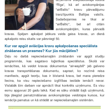
“Rīga”, kā arī aviokompānijas
"airBaltic" kravu pārvadājumu
tranzītpunkts Baltijas valstīs.
Sadarbojamies ne tikai ar
"airBaltic", bet arī citām
aviokompānijām, kuras pārvadā
kravas. Spējam apkalpot jebkura veida gaisa kravas, un dienā
apkalpoto reisu skaits var pārsniegt 50.
Kur var apgūt aviācijas kravu apkalpošanas speciālista
zināšanas un prasmes? Kur jūs mācījāties?
Daļu no darbā nepieciešamajām zināšanām var apgūt studiju
programmās, kas sagatavo loģistikas speciālistus. Skolā var
iemācīties, kā veidot kravas dokumentus "air-waybill" jeb galveno
kravas transportēšanas dokumentu, saprast, ko nozīmē reisa
manifests, apgūt teoriju, kas ir bīstamā krava, bet mana pieredze
liecina, ka visu nepieciešamo izglītības iestāde iemācīt nevar.
Vislabāk šim darbam var apmācīt tikai konkrēts uzņēmums. Es visu
esmu apguvusi 20 gadu laikā. Kad es sāku strādāt šajā uzņēmumā,
bija jāiegūst pamatzināšanas aviokompānijas veidotajos kursos, kur
iemācīja pamatus un kā strādāt ar nepieciešamajām sistēmām.