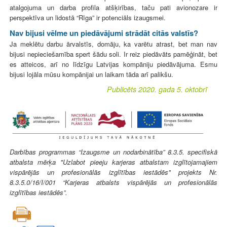
atalgojuma un darba profila atšķirības, taču pati avionozare ir
perspektīva un lidostā “Rīga” ir potenciāls izaugsmei.
Nav bijusi vēlme un piedāvājumi strādāt citās valstīs?
Ja meklētu darbu ārvalstīs, domāju, ka varētu atrast, bet man nav
bijusi nepieciešamība spert šādu soli. Ir reiz piedāvāts pamēģināt, bet
es atteicos, arī no līdzīgu Latvijas kompāniju piedāvājuma. Esmu
bijusi lojāla mūsu kompānijai un laikam tāda arī palikšu.
Publicēts 2020. gada 5. oktobrī
Darbības programmas “Izaugsme un nodarbinātība” 8.3.5. specifiskā
atbalsta mērķa "Uzlabot pieeju karjeras atbalstam izglītojamajiem
vispārējās un profesionālās izglītības iestādēs" projekts Nr.
8.3.5.0/16/I/001 “Karjeras atbalsts vispārējās un profesionālās
izglītības iestādēs”.