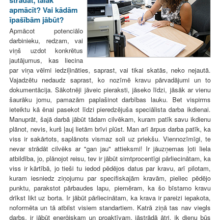
strādāt, tālāk
apmācīt? Vai kādām
īpašībām jābūt?
Apmācot potenciālo
darbinieku, redzam, vai
viņš uzdot konkrētus
jautājumus, kas liecina
par viņa vēlmi iedziļināties, saprast, vai tikai skatās, neko nejautā.
Vajadzētu nedaudz saprast, ko nozīmē kravu pārvadājumi un to
dokumentācija. Sākotnēji jāveic pieraksti, jāseko līdzi, jāsāk ar vienu
šaurāku jomu, pamazām paplašinot darbības lauku. Bet vispirms
ieteiktu kā ēnai pasekot līdzi pieredzējuša speciālista darba ikdienai.
Manuprāt, šajā darbā jābūt tādam cilvēkam, kuram patīk savu ikdienu
plānot, nevis, kurš ļauj lietām brīvi plūst. Man arī ārpus darba patīk, ka
viss ir sakārtots, saplānots vismaz soli uz priekšu. Viennozīmīgi, te
nevar strādāt cilvēks ar "gan jau" attieksmi! Ir jāuzņemas ļoti liela
atbildība, jo, plānojot reisu, tev ir jābūt simtprocentīgi pārliecinātam, ka
viss ir kārtībā, jo tieši tu iedod pēdējos datus par kravu, arī pilotam,
kuram iesniedz ziņojumu par specifiskajām kravām, pieliec pēdējo
punktu, parakstot pārbaudes lapu, piemēram, ka šo bīstamo kravu
drīkst likt uz borta. Ir jābūt pārliecinātam, ka krava ir pareizi iepakota,
noformēta un tā atbilst visiem standartiem. Katrā ziņā tas nav viegls
darbs, ir jābūt enerģiskam un proaktīvam, jāstrādā ātri, ik dienu būs