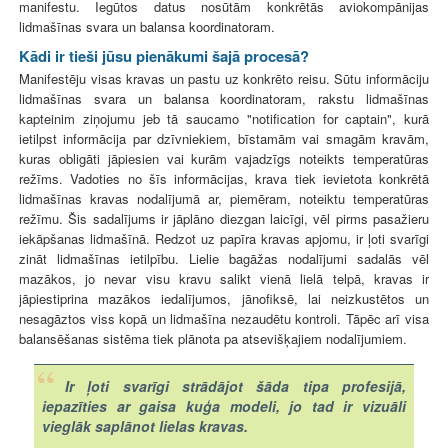
manifestu. Iegūtos datus nosūtām konkrētās aviokompānijas
lidmašīnas svara un balansa koordinatoram.
Kādi ir tieši jūsu pienākumi šajā procesā?
Manifestēju visas kravas un pastu uz konkrēto reisu. Sūtu informāciju
lidmašīnas svara un balansa koordinatoram, rakstu lidmašīnas
kapteinim ziņojumu jeb tā saucamo "notification for captain", kurā
ietilpst informācija par dzīvniekiem, bīstamām vai smagām kravām,
kuras obligāti jāpiesien vai kurām vajadzīgs noteikts temperatūras
režīms. Vadoties no šīs informācijas, krava tiek ievietota konkrētā
lidmašīnas kravas nodalījumā ar, piemēram, noteiktu temperatūras
režīmu. Šis sadalījums ir jāplāno diezgan laicīgi, vēl pirms pasažieru
iekāpšanas lidmašīnā. Redzot uz papīra kravas apjomu, ir ļoti svarīgi
zināt lidmašīnas ietilpību. Lielie bagāžas nodalījumi sadalās vēl
mazākos, jo nevar visu kravu salikt vienā lielā telpā, kravas ir
jāpiestiprina mazākos iedalījumos, jānofiksē, lai neizkustētos un
nesagāztos viss kopā un lidmašīna nezaudētu kontroli. Tāpēc arī visa
balansēšanas sistēma tiek plānota pa atsevišķajiem nodalījumiem.
Ir ļoti svarīgi strādājot šāda tipa profesijā,
iepazīties ar gaisa kuģa modeli, jo tad ir vizuāli
vieglāk saplānot lielas kravas.