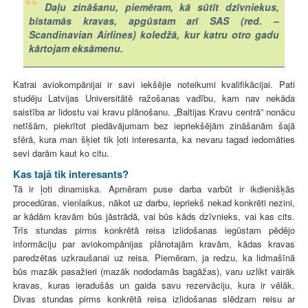
Daļu zināšanu, piemēram, kā sūtīt dzīvniekus,
bīstamās kravas, apgūstam arī SAS (red. –
Scandinavian Airlines) koledžā, kur katru otro gadu
kārtojam eksāmenu.
Katrai aviokompānijai ir savi iekšējie noteikumi kvalifikācijai. Pati
studēju Latvijas Universitātē ražošanas vadību, kam nav nekāda
saistība ar lidostu vai kravu plānošanu. „Baltijas Kravu centrā” nonācu
netīšām, piekrītot piedāvājumam bez iepriekšējām zināšanām šajā
sfērā, kura man šķiet tik ļoti interesanta, ka nevaru tagad iedomāties
sevi darām kaut ko citu.
Kas tajā tik interesants?
Tā ir ļoti dinamiska. Apmēram puse darba varbūt ir ikdienišķās
procedūras, vienlaikus, nākot uz darbu, iepriekš nekad konkrēti nezini,
ar kādām kravām būs jāstrādā, vai būs kāds dzīvnieks, vai kas cits.
Trīs stundas pirms konkrētā reisa izlidošanas iegūstam pēdējo
informāciju par aviokompānijas plānotajām kravām, kādas kravas
paredzētas uzkraušanai uz reisa. Piemēram, ja redzu, ka lidmašīnā
būs mazāk pasažieri (mazāk nododamās bagāžas), varu uzlikt vairāk
kravas, kuras ieradušās un gaida savu rezervāciju, kura ir vēlāk.
Divas stundas pirms konkrētā reisa izlidošanas slēdzam reisu ar