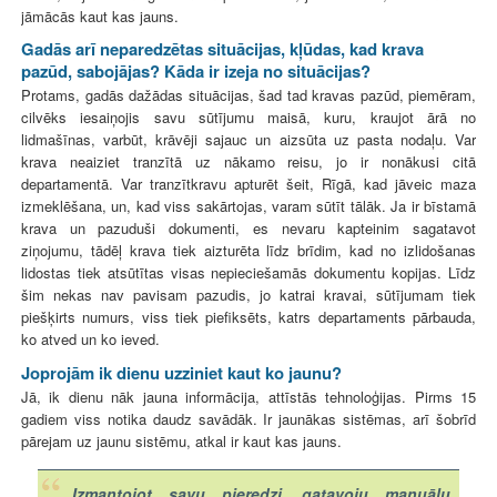
jāmācās kaut kas jauns.
Gadās arī neparedzētas situācijas, kļūdas, kad krava
pazūd, sabojājas? Kāda ir izeja no situācijas?
Protams, gadās dažādas situācijas, šad tad kravas pazūd, piemēram,
cilvēks iesaiņojis savu sūtījumu maisā, kuru, kraujot ārā no
lidmašīnas, varbūt, krāvēji sajauc un aizsūta uz pasta nodaļu. Var
krava neaiziet tranzītā uz nākamo reisu, jo ir nonākusi citā
departamentā. Var tranzītkravu apturēt šeit, Rīgā, kad jāveic maza
izmeklēšana, un, kad viss sakārtojas, varam sūtīt tālāk. Ja ir bīstamā
krava un pazuduši dokumenti, es nevaru kapteinim sagatavot
ziņojumu, tādēļ krava tiek aizturēta līdz brīdim, kad no izlidošanas
lidostas tiek atsūtītas visas nepieciešamās dokumentu kopijas. Līdz
šim nekas nav pavisam pazudis, jo katrai kravai, sūtījumam tiek
piešķirts numurs, viss tiek piefiksēts, katrs departaments pārbauda,
ko atved un ko ieved.
Joprojām ik dienu uzziniet kaut ko jaunu?
Jā, ik dienu nāk jauna informācija, attīstās tehnoloģijas. Pirms 15
gadiem viss notika daudz savādāk. Ir jaunākas sistēmas, arī šobrīd
pārejam uz jaunu sistēmu, atkal ir kaut kas jauns.
Izmantojot savu pieredzi, gatavoju manuālu