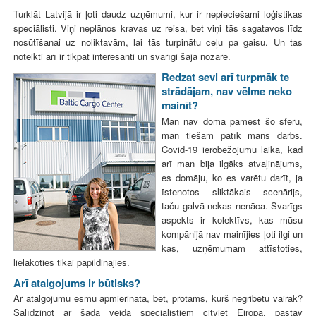
Turklāt Latvijā ir ļoti daudz uzņēmumi, kur ir nepieciešami loģistikas
speciālisti. Viņi neplānos kravas uz reisa, bet viņi tās sagatavos līdz
nosūtīšanai uz noliktavām, lai tās turpinātu ceļu pa gaisu. Un tas
noteikti arī ir tikpat interesanti un svarīgi šajā nozarē.
Redzat sevi arī turpmāk te
strādājam, nav vēlme neko
mainīt?
Man nav doma pamest šo sfēru,
man tiešām patīk mans darbs.
Covid-19 ierobežojumu laikā, kad
arī man bija ilgāks atvaļinājums,
es domāju, ko es varētu darīt, ja
īstenotos sliktākais scenārijs,
taču galvā nekas nenāca. Svarīgs
aspekts ir kolektīvs, kas mūsu
kompānijā nav mainījies ļoti ilgi un
kas, uzņēmumam attīstoties,
lielākoties tikai papildinājies.
Arī atalgojums ir būtisks?
Ar atalgojumu esmu apmierināta, bet, protams, kurš negribētu vairāk?
Salīdzinot ar šāda veida speciālistiem citviet Eiropā, pastāv