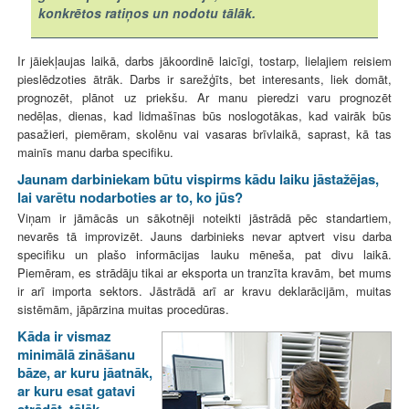
konkrētos ratiņos un nodotu tālāk.
Ir jāiekļaujas laikā, darbs jākoordinē laicīgi, tostarp, lielajiem reisiem
pieslēdzoties ātrāk. Darbs ir sarežģīts, bet interesants, liek domāt,
prognozēt, plānot uz priekšu. Ar manu pieredzi varu prognozēt
nedēļas, dienas, kad lidmašīnas būs noslogotākas, kad vairāk būs
pasažieri, piemēram, skolēnu vai vasaras brīvlaikā, saprast, kā tas
mainīs manu darba specifiku.
Jaunam darbiniekam būtu vispirms kādu laiku jāstažējas,
lai varētu nodarboties ar to, ko jūs?
Viņam ir jāmācās un sākotnēji noteikti jāstrādā pēc standartiem,
nevarēs tā improvizēt. Jauns darbinieks nevar aptvert visu darba
specifiku un plašo informācijas lauku mēneša, pat divu laikā.
Piemēram, es strādāju tikai ar eksporta un tranzīta kravām, bet mums
ir arī importa sektors. Jāstrādā arī ar kravu deklarācijām, muitas
sistēmām, jāpārzina muitas procedūras.
Kāda ir vismaz
minimālā zināšanu
bāze, ar kuru jāatnāk,
ar kuru esat gatavi