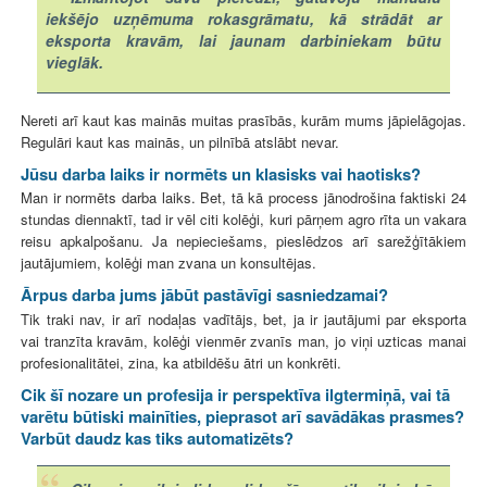
iekšējo uzņēmuma rokasgrāmatu, kā strādāt ar
eksporta kravām, lai jaunam darbiniekam būtu
vieglāk.
Nereti arī kaut kas mainās muitas prasībās, kurām mums jāpielāgojas.
Regulāri kaut kas mainās, un pilnībā atslābt nevar.
Jūsu darba laiks ir normēts un klasisks vai haotisks?
Man ir normēts darba laiks. Bet, tā kā process jānodrošina faktiski 24
stundas diennaktī, tad ir vēl citi kolēģi, kuri pārņem agro rīta un vakara
reisu apkalpošanu. Ja nepieciešams, pieslēdzos arī sarežģītākiem
jautājumiem, kolēģi man zvana un konsultējas.
Ārpus darba jums jābūt pastāvīgi sasniedzamai?
Tik traki nav, ir arī nodaļas vadītājs, bet, ja ir jautājumi par eksporta
vai tranzīta kravām, kolēģi vienmēr zvanīs man, jo viņi uzticas manai
profesionalitātei, zina, ka atbildēšu ātri un konkrēti.
Cik šī nozare un profesija ir perspektīva ilgtermiņā, vai tā
varētu būtiski mainīties, pieprasot arī savādākas prasmes?
Varbūt daudz kas tiks automatizēts?