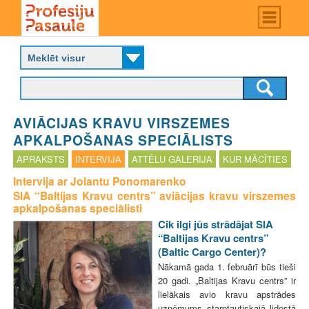
Skip
Main
menu
to
P
main
r
content
o
f
e
s
AVIĀCIJAS KRAVU VIRSZEMES
i
j
APKALPOŠANAS SPECIĀLISTS
u
APRAKSTS
INTERVIJA
ATTĒLU GALERIJA
KUR MĀCĪTIES
p
a
Intervija ar Jolantu Ponomarenko
s
SIA “Baltijas Kravu centrs” aviācijas kravu virszemes
a
apkalpošanas speciālisti
u
Cik ilgi jūs strādājat SIA
l
“Baltijas Kravu centrs”
e
(Baltic Cargo Center)?
Nākamā gada 1. februārī būs tieši
20 gadi. „Baltijas Kravu centrs” ir
lielākais avio kravu apstrādes
uzņēmums starptautiskajā lidostā