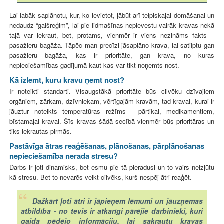
Lai labāk saplānotu, kur, ko ievietot, jābūt arī telpiskajai domāšanai un
nedaudz “gaišreģim”, lai pie lidmašīnas nepievestu vairāk kravas nekā
tajā var iekraut, bet, protams, vienmēr ir viens nezināms fakts –
pasažieru bagāža. Tāpēc man precīzi jāsaplāno krava, lai satilptu gan
pasažieru bagāža, kas ir prioritāte, gan krava, no kuras
nepieciešamības gadījumā kaut kas var tikt noņemts nost.
Kā izlemt, kuru kravu ņemt nost?
Ir noteikti standarti. Visaugstākā prioritāte būs cilvēku dzīvajiem
orgāniem, zārkam, dzīvniekam, vērtīgajām kravām, tad kravai, kurai ir
jāuztur noteikts temperatūras režīms - pārtikai, medikamentiem,
bīstamajai kravai. Šīs kravas šādā secībā vienmēr būs prioritāras un
tiks iekrautas pirmās.
Pastāvīga ātras reaģēšanas, plānošanas, pārplānošanas
nepieciešamība nerada stresu?
Darbs ir ļoti dinamisks, bet esmu pie tā pieradusi un to vairs neizjūtu
kā stresu. Bet to nevarēs veikt cilvēks, kurš nespēj ātri reaģēt.
Dažkārt ļoti ātri ir jāpieņem lēmumi un jāuzņemas
atbildība - no tevis ir atkarīgi pārējie darbinieki, kuri
gaida pēdējo informāciju, lai sakrautu kravas