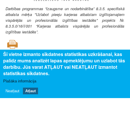
Darbības programmas “Izaugsme un nodarbinātība” 8.3.5. specifiskā
atbalsta mērķa "Uzlabot pieeju karjeras atbalstam izglītojamajiem
vispārējās un profesionālās izglītības iestādēs" projekts Nr.
8.3.5.0/16/I/001 “Karjeras atbalsts vispārējās un profesionālās
izglītības iestādēs”.
Šī vietne izmanto sīkdatnes statistikas uzkrāšanai, kas
palīdz mums analizēt lapas apmeklējumu un uzlabot tās
SAISTĪTAIS SATURS
darbību. Jūs varat ATĻAUT vai NEATĻAUT izmantot
statistikas sīkdatnes.
Uz profesijas aprakstu
Plašāka informācija
PAR MUMS
Neatļaut
Atļaut
Par profesiju pasauli
Privātuma politika
Piekļūstamības paziņojums
Sīkdatņu izmantošana