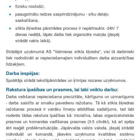
fizisku noslodzi,
paaugstinātu redzes sasprindzinājumu - sīku detaļu
saskatīšana,
stikla šķiedras pārstrādes process ir nepārtraukts -24h/ 7
dienas nedēļā, tāpēc darbs tiek organizēts maiņās (jāspēj
strādāt nakts laikā).
Strādājot uzņēmumā AS "Valmieras stikla šķiedra", visi tā darbinieki
tiek nodrošināti ar nepieciešamajiem individuāliem darba aizsardzības
līdzekļiem.
Darba iespējas:
Spolētājs strādā tekstilpārstrādes un ķīmijas nozares uzņēmumos.
Rakstura īpašības un prasmes, lai labi veiktu darbu:
Darba veikšanai nepieciešama precizitāte, kārtīgums un uzmanīgums
- darbs saistīts ar smalku pavedienu ražošanu. Tā kā stikla šķiedras
ražošanas procesā ir vairāku līmeņu atbildības sadalījums, tad labi
noderēs tādas rakstura īpašības kā: iniciatīva, labas organizatoriskās
prasmes un komandas vadīšanas prasmes (3-5 cilvēki), kā arī spēja
ātri reaģēt problēmsituācijās. Jāpārvalda valsts valoda, jāspēj strādāt
individuāli un komandā, jāievēro uzņēmuma kvalitātes sistēmu