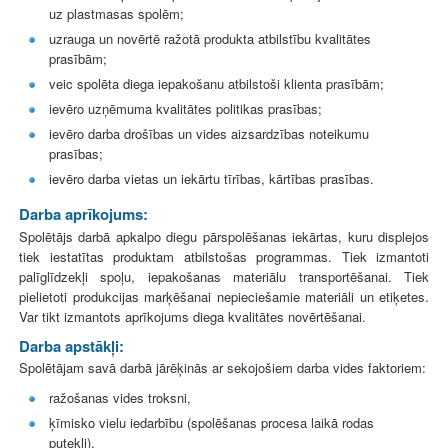
uz plastmasas spolēm;
uzrauga un novērtē ražotā produkta atbilstību kvalitātes
prasībām;
veic spolēta diega iepakošanu atbilstoši klienta prasībām;
ievēro uzņēmuma kvalitātes politikas prasības;
ievēro darba drošības un vides aizsardzības noteikumu
prasības;
ievēro darba vietas un iekārtu tīrības, kārtības prasības.
Darba aprīkojums:
Spolētājs darbā apkalpo diegu pārspolēšanas iekārtas, kuru displejos
tiek iestatītas produktam atbilstošas programmas. Tiek izmantoti
palīglīdzekļi spoļu, iepakošanas materiālu transportēšanai. Tiek
pielietoti produkcijas marķēšanai nepieciešamie materiāli un etiķetes.
Var tikt izmantots aprīkojums diega kvalitātes novērtēšanai.
Darba apstākļi:
Spolētājam savā darbā jārēķinās ar sekojošiem darba vides faktoriem:
ražošanas vides troksni,
ķīmisko vielu iedarbību (spolēšanas procesa laikā rodas
putekļi),