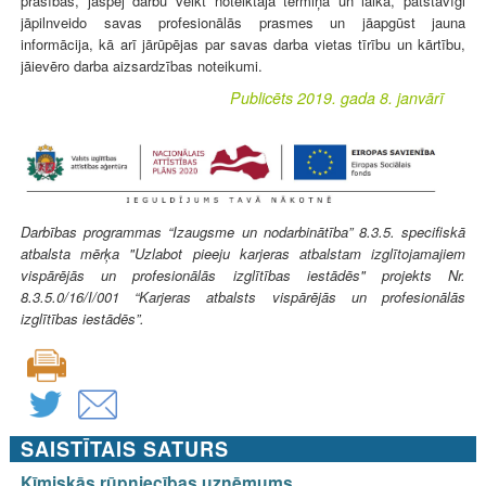
prasības, jāspēj darbu veikt noteiktajā termiņā un laikā, patstāvīgi
jāpilnveido savas profesionālās prasmes un jāapgūst jauna
informācija, kā arī jārūpējas par savas darba vietas tīrību un kārtību,
jāievēro darba aizsardzības noteikumi.
Publicēts 2019. gada 8. janvārī
Darbības programmas “Izaugsme un nodarbinātība” 8.3.5. specifiskā
atbalsta mērķa "Uzlabot pieeju karjeras atbalstam izglītojamajiem
vispārējās un profesionālās izglītības iestādēs" projekts Nr.
8.3.5.0/16/I/001 “Karjeras atbalsts vispārējās un profesionālās
izglītības iestādēs”.
SAISTĪTAIS SATURS
Ķīmiskās rūpniecības uzņēmums