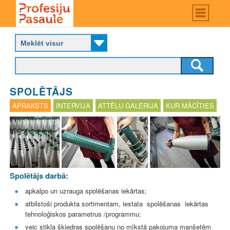
Skip
Main
menu
to
P
main
r
content
o
f
e
s
SPOLĒTĀJS
i
j
APRAKSTS
INTERVIJA
ATTĒLU GALERIJA
KUR MĀCĪTIES
u
p
a
s
a
u
l
Spolētājs darbā:
e
apkalpo un uzrauga spolēšanas iekārtas;
atbilstoši produkta sortimentam, iestata spolēšanas iekārtas
tehnoloģiskos parametrus /programmu;
veic stikla šķiedras spolēšanu no mīkstā pakojuma manšetēm