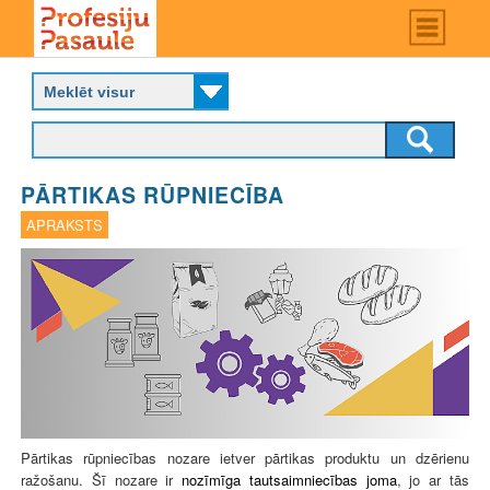
Skip
Main
menu
to
P
main
r
content
o
f
e
s
PĀRTIKAS RŪPNIECĪBA
i
j
APRAKSTS
u
p
a
s
a
u
l
e
Pārtikas rūpniecības nozare ietver pārtikas produktu un dzērienu
ražošanu. Šī nozare ir
nozīmīga tautsaimniecības joma
, jo ar tās