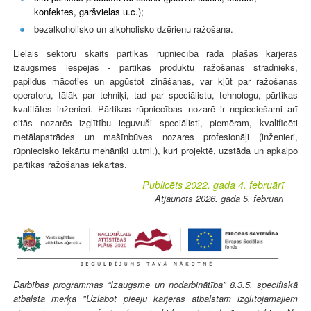
konfektes, garšvielas u.c.);
bezalkoholisko un alkoholisko dzērienu ražošana.
Lielais sektoru skaits pārtikas rūpniecībā rada plašas karjeras
izaugsmes iespējas - pārtikas produktu ražošanas strādnieks,
papildus mācoties un apgūstot zināšanas, var kļūt par ražošanas
operatoru, tālāk par tehniķi, tad par speciālistu, tehnologu, pārtikas
kvalitātes inženieri. Pārtikas rūpniecības nozarē ir nepieciešami arī
citās nozarēs izglītību ieguvuši speciālisti, piemēram, kvalificēti
metālapstrādes un mašīnbūves nozares profesionāļi (inženieri,
rūpniecisko iekārtu mehāniķi u.tml.), kuri projektē, uzstāda un apkalpo
pārtikas ražošanas iekārtas.
Publicēts 2022. gada 4. februārī
Atjaunots 2026. gada 5. februārī
Darbības programmas “Izaugsme un nodarbinātība” 8.3.5. specifiskā
atbalsta mērķa "Uzlabot pieeju karjeras atbalstam izglītojamajiem