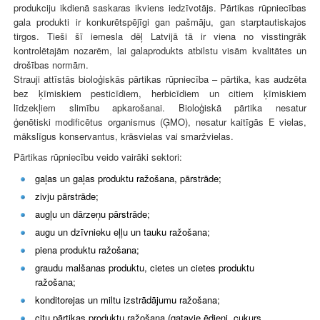
produkciju ikdienā saskaras ikviens iedzīvotājs. Pārtikas rūpniecības
gala produkti ir konkurētspējīgi gan pašmāju, gan starptautiskajos
tirgos. Tieši šī iemesla dēļ Latvijā tā ir viena no visstingrāk
kontrolētajām nozarēm, lai galaprodukts atbilstu visām kvalitātes un
drošības normām.
Strauji attīstās bioloģiskās pārtikas rūpniecība – pārtika, kas audzēta
bez ķīmiskiem pesticīdiem, herbicīdiem un citiem ķīmiskiem
līdzekļiem slimību apkarošanai. Bioloģiskā pārtika nesatur
ģenētiski modificētus organismus (ĢMO), nesatur kaitīgās E vielas,
mākslīgus konservantus, krāsvielas vai smaržvielas.
Pārtikas rūpniecību veido vairāki sektori:
gaļas un gaļas produktu ražošana, pārstrāde;
zivju pārstrāde;
augļu un dārzeņu pārstrāde;
augu un dzīvnieku eļļu un tauku ražošana;
piena produktu ražošana;
graudu malšanas produktu, cietes un cietes produktu
ražošana;
konditorejas un miltu izstrādājumu ražošana;
citu pārtikas produktu ražošana (gatavie ēdieni, cukurs,