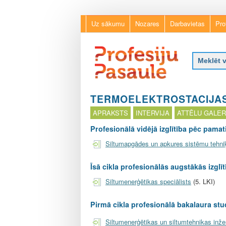
Uz sākumu
Nozares
Darbavietas
Pro
P
r
TERMOELEKTROSTACIJAS
o
APRAKSTS
INTERVIJA
ATTĒLU GALER
f
e
Profesionālā vidējā izglītība pēc pamati
s
Siltumapgādes un apkures sistēmu tehni
i
j
u
Īsā cikla profesionālās augstākās izglī
p
Siltumenerģētikas speciālists
(5. LKI)
a
s
Pirmā cikla profesionālā bakalaura stu
a
u
Siltumenerģētikas un siltumtehnikas inže