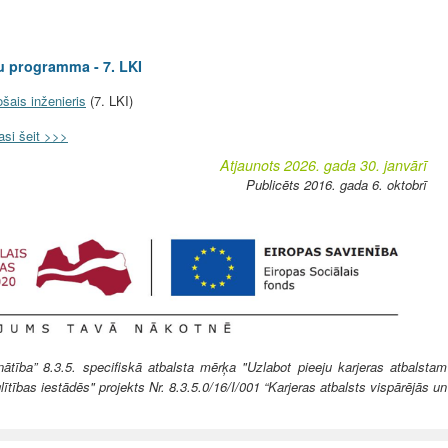
ju programma - 7. LKI
šais inženieris
(7. LKI)
asi šeit >>>
Atjaunots 2026. gada 30. janvārī
Publicēts 2016. gada 6. oktobrī
ība” 8.3.5. specifiskā atbalsta mērķa "Uzlabot pieeju karjeras atbalstam
lītības iestādēs" projekts Nr. 8.3.5.0/16/I/001 “Karjeras atbalsts vispārējās un