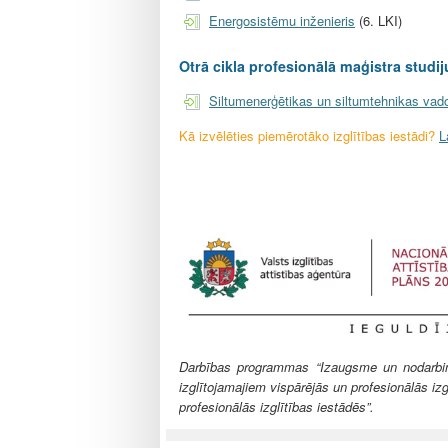
l
e
Energosistēmu inženieris
(6. LKI)
Otrā cikla profesionālā maģistra studi
Siltumenerģētikas un siltumtehnikas vado
Kā izvēlēties piemērotāko izglītības iestādi?
L
Darbības programmas “Izaugsme un nodarbināt
izglītojamajiem vispārējās un profesionālās izg
profesionālās izglītības iestādēs”.