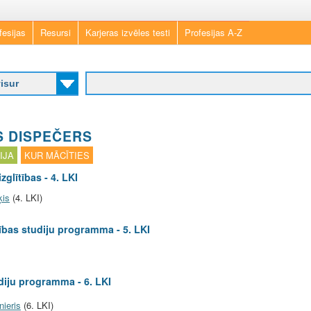
Skip
fesijas
Resursi
Karjeras izvēles testi
Profesijas A-Z
to
main
content
 DISPEČERS
IJA
KUR MĀCĪTIES
zglītības - 4. LKI
ķis
(4. LKI)
tības studiju programma - 5. LKI
diju programma - 6. LKI
nieris
(6. LKI)