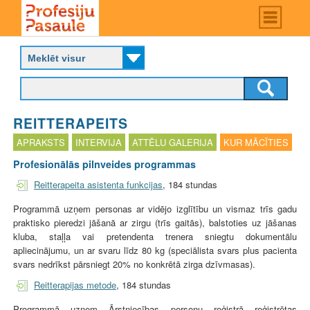
Skip
Main
menu
to
P
main
r
content
o
f
e
s
REITTERAPEITS
i
j
APRAKSTS
INTERVIJA
ATTĒLU GALERIJA
KUR MĀCĪTIES
u
Profesionālās pilnveides programmas
p
a
Reitterapeita asistenta funkcijas
, 184 stundas
s
a
Programmā uzņem personas ar vidējo izglītību un vismaz trīs gadu
u
praktisko pieredzi jāšanā ar zirgu (trīs gaitās), balstoties uz jāšanas
l
kluba, staļļa vai pretendenta trenera sniegtu dokumentālu
e
apliecinājumu, un ar svaru līdz 80 kg (speciālista svars plus pacienta
svars nedrīkst pārsniegt 20% no konkrētā zirga dzīvmasas).
Reitterapijas metode
, 184 stundas
Programmā uzņem Ārstniecības personu reģistrā reģistrētas