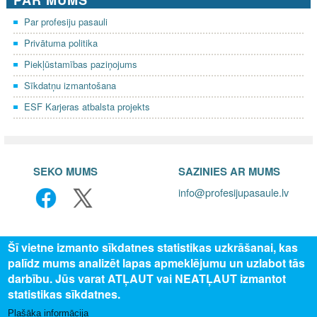
Par profesiju pasauli
Privātuma politika
Piekļūstamības paziņojums
Sīkdatņu izmantošana
ESF Karjeras atbalsta projekts
SEKO MUMS
SAZINIES AR MUMS
info@profesijupasaule.lv
Šī vietne izmanto sīkdatnes statistikas uzkrāšanai, kas
palīdz mums analizēt lapas apmeklējumu un uzlabot tās
darbību. Jūs varat ATĻAUT vai NEATĻAUT izmantot
statistikas sīkdatnes.
Plašāka informācija