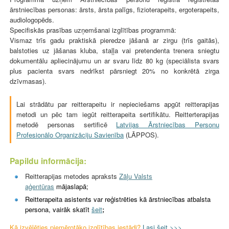
ārstniecības personas: ārsts, ārsta palīgs, fizioterapeits, ergoterapeits,
audiologopēds.
Specifiskās prasības uzņemšanai izglītības programmā:
Vismaz trīs gadu praktiskā pieredze jāšanā ar zirgu (trīs gaitās),
balstoties uz jāšanas kluba, staļļa vai pretendenta trenera sniegtu
dokumentālu apliecinājumu un ar svaru līdz 80 kg (speciālista svars
plus pacienta svars nedrīkst pārsniegt 20% no konkrētā zirga
dzīvmasas).
Lai strādātu par reitterapeitu ir nepieciešams apgūt reitterapijas
metodi un pēc tam iegūt reitterapeita sertifikātu. Reitterterapijas
metodē personas sertificē
Latvijas Ārstniecības Personu
Profesionālo Organizāciju Savienība
(LĀPPOS).
Papildu informācija:
Reitterapijas metodes apraksts
Zāļu Valsts
aģentūras
mājaslapā;
Reitterapeita asistents var reģistrēties kā ārstniecības atbalsta
persona, vairāk skatīt
šeit
;
Kā izvēlēties piemērotāko izglītības iestādi?
Lasi šeit >>>