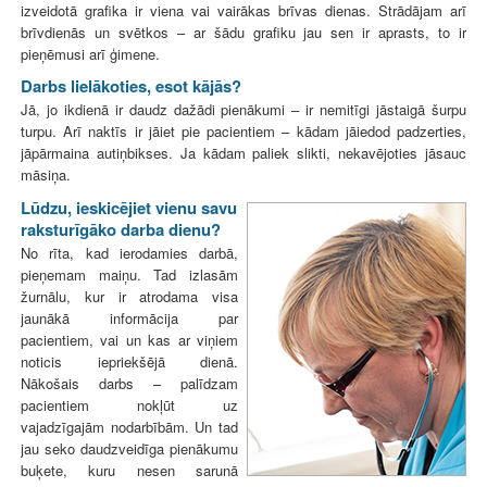
izveidotā grafika ir viena vai vairākas brīvas dienas. Strādājam arī
brīvdienās un svētkos – ar šādu grafiku jau sen ir aprasts, to ir
pieņēmusi arī ģimene.
Darbs lielākoties, esot kājās?
Jā, jo ikdienā ir daudz dažādi pienākumi – ir nemitīgi jāstaigā šurpu
turpu. Arī naktīs ir jāiet pie pacientiem – kādam jāiedod padzerties,
jāpārmaina autiņbikses. Ja kādam paliek slikti, nekavējoties jāsauc
māsiņa.
Lūdzu, ieskicējiet vienu savu
raksturīgāko darba dienu?
No rīta, kad ierodamies darbā,
pieņemam maiņu. Tad izlasām
žurnālu, kur ir atrodama visa
jaunākā informācija par
pacientiem, vai un kas ar viņiem
noticis iepriekšējā dienā.
Nākošais darbs – palīdzam
pacientiem nokļūt uz
vajadzīgajām nodarbībām. Un tad
jau seko daudzveidīga pienākumu
buķete, kuru nesen sarunā