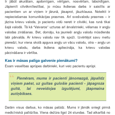
Ir jābūt akurātam, apdomīgam, vērīgam, nosvērtam, labsirdīgam.
Jāpiemīt cilvēkmīlestībai, jo mūsu ikdienas darbs ir saistīts ar
pacientiem un ar viņiem ir jārunā, jāsaprot, jāuzklausa. Noteikti ir
nepieciešamas komunikācijas prasmes. Arī svešvalodu prasmes – ir
jāzina krievu valoda, jo pacientu vidū nereti ir cilvēki, kas runā tikai
šajā valodā. Tā kā “Vaivaros” uzturas arī ārvalstnieki, vēlamas ir angļu
valodas zināšanas. Bet, domāju, ka jaunieši angļu valodu mūsdienās
labi pārvalda. Ar krievu valodu nav tik spoži. Izvērtējot savu meitu
pieredzi, kur viena skolā apguva angļu un vācu valodu, otra – angļu un
krievu valodu, darba ikdiena apliecināja, ka krievu valodas
pārzināšana ir vērtība.
Kas ir māsas palīga galvenie pienākumi?
Esam veselības aprūpes darbinieki, kuri veic pacientu aprūpi.
Piemēram, mums ir pacienti jānomazgā, jāpalīdz
viņiem paēst, uz gultas gulošie pacienti - jāpagroza
gultā, lai neveidojas izgulējumi, jāapmaina
autiņbikses.
Darām visus darbus, ko māsas palūdz. Mums ir jāmāk sniegt pirmā
medicīniskā palīdzība. Viena dežūra ilgst 24 stundas. Tad atkarībā no