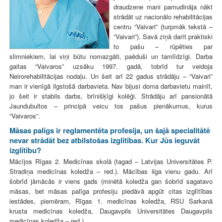
draudzene mani pamudināja nākt
strādāt uz nacionālo rehabilitācijas
centru “Vaivari” (turpmāk tekstā –
“Vaivari”). Savā ziņā darīt praktiski
to pašu – rūpēties par
slimniekiem, lai viņi būtu nomazgāti, paēduši un tamlīdzīgi. Darba
gaitas “Vaivaros” uzsāku 1997. gadā, tobrīd tur veidoja
Neirorehabilitācijas nodaļu. Un šeit arī 22 gadus strādāju – “Vaivari”
man ir vienīgā ilgstošā darbavieta. Nav bijusi doma darbavietu mainīt,
jo šeit ir stabils darbs, brīnišķīgi kolēģi. Strādāju arī pansionātā
Jaundubultos – principā veicu tos pašus pienākumus, kurus
“Vaivaros”.
Māsas palīgs ir reglamentēta profesija, un šajā specialitātē
nevar strādāt bez atbilstošas izglītības. Kur Jūs ieguvāt
izglītību?
Mācījos Rīgas 2. Medicīnas skolā (tagad – Latvijas Universitātes P.
Stradiņa medicīnas koledža – red.). Mācības ilga vienu gadu. Arī
šobrīd jāmācās ir viens gads (minētā koledža gan šobrīd sagatavo
māsas, bet māsas palīga profesiju piedāvā apgūt citas izglītības
iestādes, piemēram, Rīgas 1. medicīnas koledža, RSU Sarkanā
krusta medicīnas koledža, Daugavpils Universitātes Daugavpils
medicīnas koledža – red.).