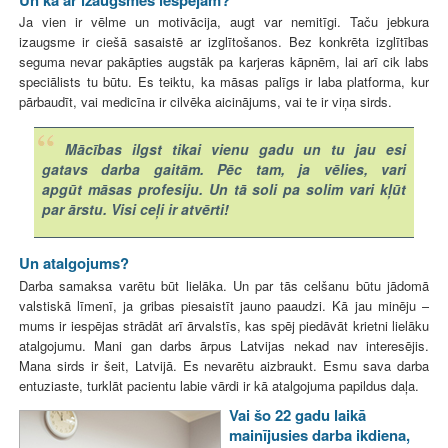
Ja vien ir vēlme un motivācija, augt var nemitīgi. Taču jebkura
izaugsme ir ciešā sasaistē ar izglītošanos. Bez konkrēta izglītības
seguma nevar pakāpties augstāk pa karjeras kāpnēm, lai arī cik labs
speciālists tu būtu. Es teiktu, ka māsas palīgs ir laba platforma, kur
pārbaudīt, vai medicīna ir cilvēka aicinājums, vai te ir viņa sirds.
Mācības ilgst tikai vienu gadu un tu jau esi
gatavs darba gaitām. Pēc tam, ja vēlies, vari
apgūt māsas profesiju. Un tā soli pa solim vari kļūt
par ārstu. Visi ceļi ir atvērti!
Un atalgojums?
Darba samaksa varētu būt lielāka. Un par tās celšanu būtu jādomā
valstiskā līmenī, ja gribas piesaistīt jauno paaudzi. Kā jau minēju –
mums ir iespējas strādāt arī ārvalstīs, kas spēj piedāvāt krietni lielāku
atalgojumu. Mani gan darbs ārpus Latvijas nekad nav interesējis.
Mana sirds ir šeit, Latvijā. Es nevarētu aizbraukt. Esmu sava darba
entuziaste, turklāt pacientu labie vārdi ir kā atalgojuma papildus daļa.
Vai šo 22 gadu laikā
mainījusies darba ikdiena,