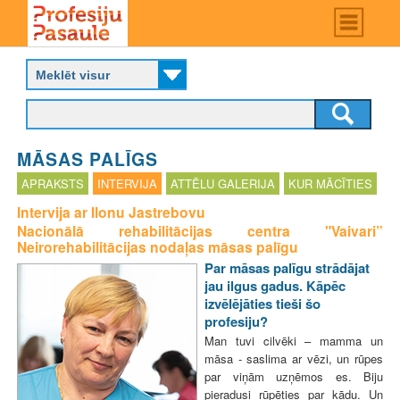
Skip
Main
menu
to
P
main
r
content
o
f
e
s
MĀSAS PALĪGS
i
j
APRAKSTS
INTERVIJA
ATTĒLU GALERIJA
KUR MĀCĪTIES
u
Intervija ar Ilonu Jastrebovu
p
Nacionālā rehabilitācijas centra "Vaivari”
a
Neirorehabilitācijas nodaļas māsas palīgu
s
a
Par māsas palīgu strādājat
u
jau ilgus gadus. Kāpēc
l
izvēlējāties tieši šo
e
profesiju?
Man tuvi cilvēki – mamma un
māsa - saslima ar vēzi, un rūpes
par viņām uzņēmos es. Biju
pieradusi rūpēties par kādu. Un