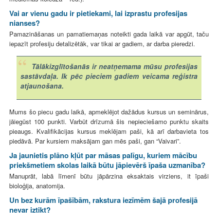
Vai ar vienu gadu ir pietiekami, lai izprastu profesijas
nianses?
Pamazināšanas un pamatiemaņas noteikti gada laikā var apgūt, taču
iepazīt profesiju detalizētāk, var tikai ar gadiem, ar darba pieredzi.
Tālākizglītošanās ir neatņemama mūsu profesijas
sastāvdaļa. Ik pēc pieciem gadiem veicama reģistra
atjaunošana.
Mums šo piecu gadu laikā, apmeklējot dažādus kursus un seminārus,
jāiegūst 100 punkti. Varbūt drīzumā šis nepieciešamo punktu skaits
pieaugs. Kvalifikācijas kursus meklējam paši, kā arī darbavieta tos
piedāvā. Par kursiem maksājam gan mēs paši, gan “Vaivari”.
Ja jaunietis plāno kļūt par māsas palīgu, kuriem mācību
priekšmetiem skolas laikā būtu jāpievērš īpaša uzmanība?
Manuprāt, labā līmenī būtu jāpārzina eksaktais virziens, it īpaši
bioloģija, anatomija.
Un bez kurām īpašībām, rakstura iezīmēm šajā profesijā
nevar iztikt?