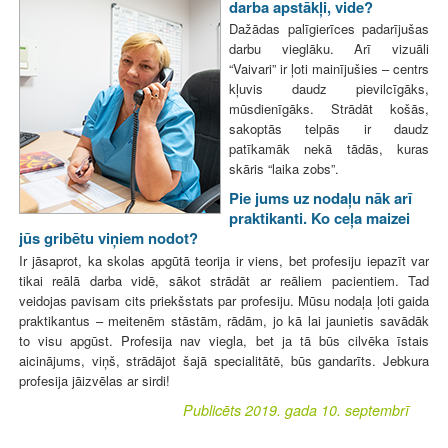
darba apstākļi, vide?
Dažādas palīgierīces padarījušas
darbu vieglāku. Arī vizuāli
“Vaivari” ir ļoti mainījušies – centrs
kļuvis daudz pievilcīgāks,
mūsdienīgāks. Strādāt košās,
sakoptās telpās ir daudz
patīkamāk nekā tādās, kuras
skāris “laika zobs”.
Pie jums uz nodaļu nāk arī
praktikanti. Ko ceļa maizei
jūs gribētu viņiem nodot?
Ir jāsaprot, ka skolas apgūtā teorija ir viens, bet profesiju iepazīt var
tikai reālā darba vidē, sākot strādāt ar reāliem pacientiem. Tad
veidojas pavisam cits priekšstats par profesiju. Mūsu nodaļa ļoti gaida
praktikantus – meitenēm stāstām, rādām, jo kā lai jaunietis savādāk
to visu apgūst. Profesija nav viegla, bet ja tā būs cilvēka īstais
aicinājums, viņš, strādājot šajā specialitātē, būs gandarīts. Jebkura
profesija jāizvēlas ar sirdi!
Publicēts 2019. gada 10. septembrī