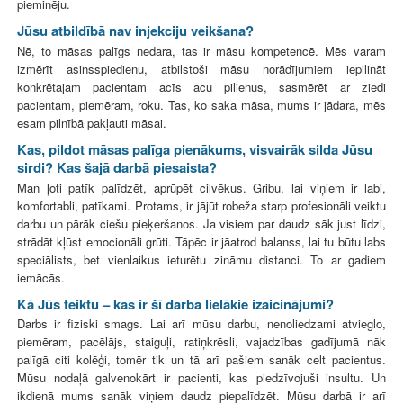
pieminēju.
Jūsu atbildībā nav injekciju veikšana?
Nē, to māsas palīgs nedara, tas ir māsu kompetencē. Mēs varam
izmērīt asinsspiedienu, atbilstoši māsu norādījumiem iepilināt
konkrētajam pacientam acīs acu pilienus, sasmērēt ar ziedi
pacientam, piemēram, roku. Tas, ko saka māsa, mums ir jādara, mēs
esam pilnībā pakļauti māsai.
Kas, pildot māsas palīga pienākums, visvairāk silda Jūsu
sirdi? Kas šajā darbā piesaista?
Man ļoti patīk palīdzēt, aprūpēt cilvēkus. Gribu, lai viņiem ir labi,
komfortabli, patīkami. Protams, ir jājūt robeža starp profesionāli veiktu
darbu un pārāk ciešu pieķeršanos. Ja visiem par daudz sāk just līdzi,
strādāt kļūst emocionāli grūti. Tāpēc ir jāatrod balanss, lai tu būtu labs
speciālists, bet vienlaikus ieturētu zināmu distanci. To ar gadiem
iemācās.
Kā Jūs teiktu – kas ir šī darba lielākie izaicinājumi?
Darbs ir fiziski smags. Lai arī mūsu darbu, nenoliedzami atvieglo,
piemēram, pacēlājs, staiguļi, ratiņkrēsli, vajadzības gadījumā nāk
palīgā citi kolēģi, tomēr tik un tā arī pašiem sanāk celt pacientus.
Mūsu nodaļā galvenokārt ir pacienti, kas piedzīvojuši insultu. Un
ikdienā mums sanāk viņiem daudz piepalīdzēt. Mūsu darbā ir arī