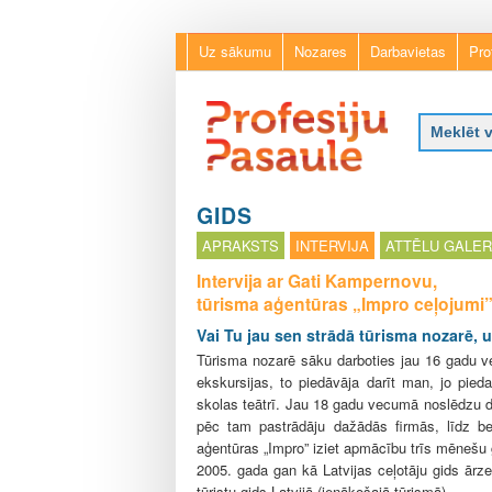
Uz sākumu
Nozares
Darbavietas
Pro
P
r
GIDS
o
APRAKSTS
INTERVIJA
ATTĒLU GALER
f
e
Intervija ar Gati Kampernovu,
s
tūrisma aģentūras „Impro ceļojumi” 
i
Vai Tu jau sen strādā tūrisma nozarē, u
j
Tūrisma nozarē sāku darboties jau 16 gadu v
u
ekskursijas, to piedāvāja darīt man, jo pieda
p
skolas teātrī. Jau 18 gadu vecumā noslēdzu d
a
pēc tam pastrādāju dažādās firmās, līdz b
s
aģentūras „Impro” iziet apmācību trīs mēnešu 
a
2005. gada gan kā Latvijas ceļotāju gids ārz
u
tūristu gids Latvijā (ienākošajā tūrismā).