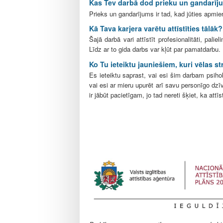
Kas Tev darbā dod prieku un gandarī
Prieks un gandarījums ir tad, kad jūties apmier
Kā Tava karjera varētu attīstīties tālāk?
Šajā darbā vari attīstīt profesionalitāti, pal
Līdz ar to gida darbs var kļūt par pamatdarbu. 
Ko Tu ieteiktu jauniešiem, kuri vēlas s
Es ieteiktu saprast, vai esi šim darbam psiholo
vai esi ar mieru upurēt arī savu personīgo dzī
ir jābūt pacietīgam, jo tad nereti šķiet, ka attī