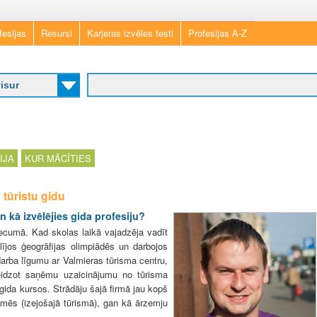
Skip
fesijas
Resursi
Karjeras izvēles testi
Profesijas A-Z
to
main
content
IJA
KUR MĀCĪTIES
tūristu gidu
n kā izvēlējies gida profesiju?
ecumā. Kad skolas laikā vajadzēja vadīt
lījos ģeogrāfijas olimpiādēs un darbojos
arba līgumu ar Valmieras tūrisma centru,
eidzot saņēmu uzaicinājumu no tūrisma
gida kursos. Strādāju šajā firmā jau kopš
emēs (izejošajā tūrismā), gan kā ārzemju