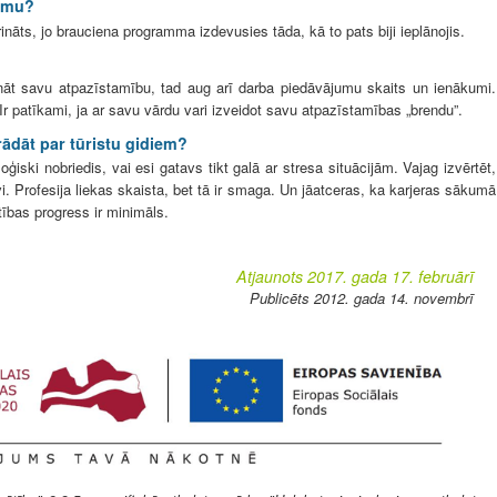
jumu?
ināts, jo brauciena programma izdevusies tāda, kā to pats biji ieplānojis.
ielināt savu atpazīstamību, tad aug arī darba piedāvājumu skaits un ienākumi.
Ir patīkami, ja ar savu vārdu vari izveidot savu atpazīstamības „brendu”.
trādāt par tūristu gidiem?
ģiski nobriedis, vai esi gatavs tikt galā ar stresa situācijām. Vajag izvērtēt,
vi. Profesija liekas skaista, bet tā ir smaga. Un jāatceras, ka karjeras sākumā
stības progress ir minimāls.
Atjaunots 2017. gada 17. februārī
Publicēts 2012. gada 14. novembrī