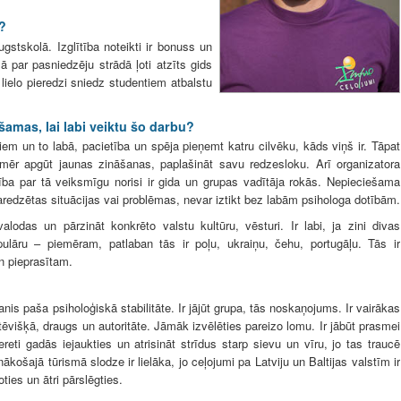
?
tskolā. Izglītība noteikti ir bonuss un
 par pasniedzēju strādā ļoti atzīts gids
ielo pieredzi sniedz studentiem atbalstu
amas, lai labi veiktu šo darbu?
em un to labā, pacietība un spēja pieņemt katru cilvēku, kāds viņš ir. Tāpat
mēr apgūt jaunas zināšanas, paplašināt savu redzesloku. Arī organizatora
dība par tā veiksmīgu norisi ir gida un grupas vadītāja rokās. Nepieciešama
edzētas situācijas vai problēmas, nevar iztikt bez labām psihologa dotībām.
alodas un pārzināt konkrēto valstu kultūru, vēsturi. Ir labi, ja zini divas
āru – piemēram, patlaban tās ir poļu, ukraiņu, čehu, portugāļu. Tās ir
n pieprasītam.
is paša psiholoģiskā stabilitāte. Ir jājūt grupa, tās noskaņojums. Ir vairākas
ēvišķā, draugs un autoritāte. Jāmāk izvēlēties pareizo lomu. Ir jābūt prasmei
ti gadās iejaukties un atrisināt strīdus starp sievu un vīru, jo tas traucē
košajā tūrismā slodze ir lielāka, jo ceļojumi pa Latviju un Baltijas valstīm ir
ties un ātri pārslēgties.