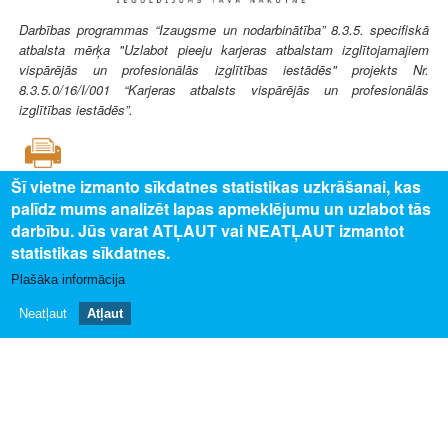
Darbības programmas “Izaugsme un nodarbinātība” 8.3.5. specifiskā
atbalsta mērķa "Uzlabot pieeju karjeras atbalstam izglītojamajiem
vispārējās un profesionālās izglītības iestādēs" projekts Nr.
8.3.5.0/16/I/001 “Karjeras atbalsts vispārējās un profesionālās
izglītības iestādēs”.
Šī vietne izmanto sīkdatnes statistikas uzkrāšanai, kas
palīdz mums analizēt lapas apmeklējumu un uzlabot tās
SAISTĪTAIS SATURS
darbību. Jūs varat ATĻAUT vai NEATĻAUT izmantot
statistikas sīkdatnes.
Uz profesijas aprakstu
Plašāka informācija
PAR MUMS
Neatļaut
Atļaut
Par profesiju pasauli
Privātuma politika
Piekļūstamības paziņojums
Sīkdatņu izmantošana