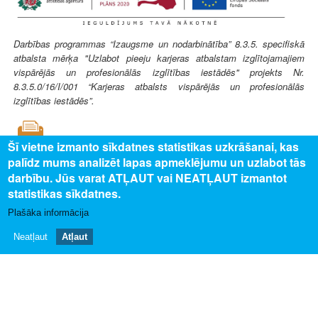
Darbības programmas “Izaugsme un nodarbinātība” 8.3.5. specifiskā
atbalsta mērķa "Uzlabot pieeju karjeras atbalstam izglītojamajiem
vispārējās un profesionālās izglītības iestādēs" projekts Nr.
8.3.5.0/16/I/001 “Karjeras atbalsts vispārējās un profesionālās
izglītības iestādēs”.
Šī vietne izmanto sīkdatnes statistikas uzkrāšanai, kas
palīdz mums analizēt lapas apmeklējumu un uzlabot tās
darbību. Jūs varat ATĻAUT vai NEATĻAUT izmantot
SAISTĪTAIS SATURS
statistikas sīkdatnes.
Uz profesijas aprakstu
Plašāka informācija
Neatļaut
Atļaut
PAR MUMS
Par profesiju pasauli
Privātuma politika
Piekļūstamības paziņojums