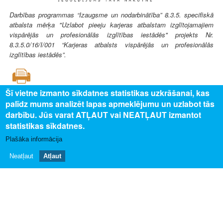
Darbības programmas “Izaugsme un nodarbinātība” 8.3.5. specifiskā
atbalsta mērķa "Uzlabot pieeju karjeras atbalstam izglītojamajiem
vispārējās un profesionālās izglītības iestādēs" projekts Nr.
8.3.5.0/16/I/001 “Karjeras atbalsts vispārējās un profesionālās
izglītības iestādēs”.
Šī vietne izmanto sīkdatnes statistikas uzkrāšanai, kas
palīdz mums analizēt lapas apmeklējumu un uzlabot tās
SAISTĪTAIS SATURS
darbību. Jūs varat ATĻAUT vai NEATĻAUT izmantot
statistikas sīkdatnes.
Uz profesijas aprakstu
Plašāka informācija
PAR MUMS
Neatļaut
Atļaut
Par profesiju pasauli
Privātuma politika
Piekļūstamības paziņojums
Sīkdatņu izmantošana