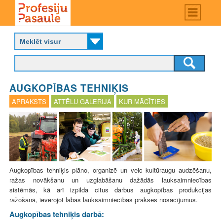
Skip
Main
menu
to
P
main
r
content
o
f
e
s
AUGKOPĪBAS TEHNIĶIS
i
j
APRAKSTS
ATTĒLU GALERIJA
KUR MĀCĪTIES
u
p
a
s
a
u
l
Augkopības tehniķis plāno, organizē un veic kultūraugu audzēšanu,
e
ražas novākšanu un uzglabāšanu dažādās lauksaimniecības
sistēmās, kā arī izpilda citus darbus augkopības produkcijas
ražošanā, ievērojot labas lauksaimniecības prakses nosacījumus.
Augkopības tehniķis darbā: