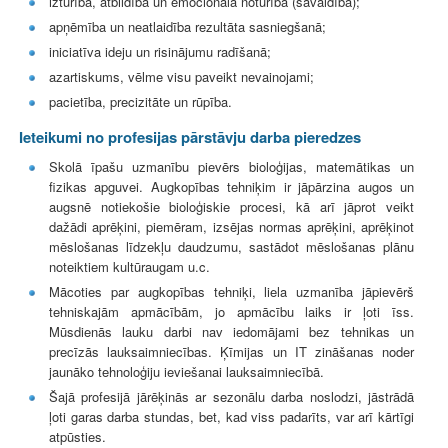
izturība, atbildība un emocionālā noturība (savaldība);
apņēmība un neatlaidība rezultāta sasniegšanā;
iniciatīva ideju un risinājumu radīšanā;
azartiskums, vēlme visu paveikt nevainojami;
pacietība, precizitāte un rūpība.
Ieteikumi no profesijas pārstāvju darba pieredzes
Skolā īpašu uzmanību pievērs bioloģijas, matemātikas un
fizikas apguvei. Augkopības tehniķim ir jāpārzina augos un
augsnē notiekošie bioloģiskie procesi, kā arī jāprot veikt
dažādi aprēķini, piemēram, izsējas normas aprēķini, aprēķinot
mēslošanas līdzekļu daudzumu, sastādot mēslošanas plānu
noteiktiem kultūraugam u.c.
Mācoties par augkopības tehniķi, liela uzmanība jāpievērš
tehniskajām apmācībām, jo apmācību laiks ir ļoti īss.
Mūsdienās lauku darbi nav iedomājami bez tehnikas un
precīzās lauksaimniecības. Ķīmijas un IT zināšanas noder
jaunāko tehnoloģiju ieviešanai lauksaimniecībā.
Šajā profesijā jārēķinās ar sezonālu darba noslodzi, jāstrādā
ļoti garas darba stundas, bet, kad viss padarīts, var arī kārtīgi
atpūsties.