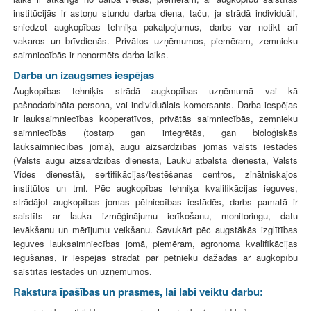
institūcijās ir astoņu stundu darba diena, taču, ja strādā individuāli,
sniedzot augkopības tehniķa pakalpojumus, darbs var notikt arī
vakaros un brīvdienās. Privātos uzņēmumos, piemēram, zemnieku
saimniecībās ir nenormēts darba laiks.
Darba un izaugsmes iespējas
Augkopības tehniķis strādā augkopības uzņēmumā vai kā
pašnodarbināta persona, vai individuālais komersants. Darba iespējas
ir lauksaimniecības kooperatīvos, privātās saimniecībās, zemnieku
saimniecībās (tostarp gan integrētās, gan bioloģiskās
lauksaimniecības jomā), augu aizsardzības jomas valsts iestādēs
(Valsts augu aizsardzības dienestā, Lauku atbalsta dienestā, Valsts
Vides dienestā), sertifikācijas/testēšanas centros, zinātniskajos
institūtos un tml. Pēc augkopības tehniķa kvalifikācijas ieguves,
strādājot augkopības jomas pētniecības iestādēs, darbs pamatā ir
saistīts ar lauka izmēģinājumu ierīkošanu, monitoringu, datu
ievākšanu un mērījumu veikšanu. Savukārt pēc augstākās izglītības
ieguves lauksaimniecības jomā, piemēram, agronoma kvalifikācijas
iegūšanas, ir iespējas strādāt par pētnieku dažādās ar augkopību
saistītās iestādēs un uzņēmumos.
Rakstura īpašības un prasmes, lai labi veiktu darbu: