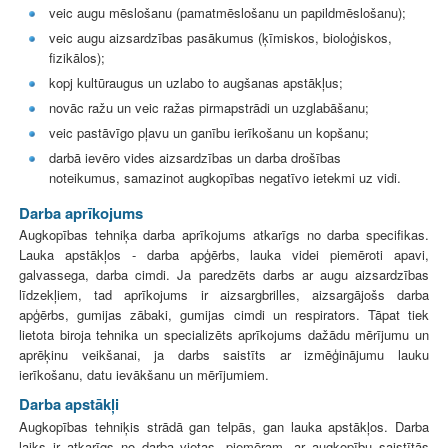
veic augu mēslošanu (pamatmēslošanu un papildmēslošanu);
veic augu aizsardzības pasākumus (ķīmiskos, bioloģiskos,
fizikālos);
kopj kultūraugus un uzlabo to augšanas apstākļus;
novāc ražu un veic ražas pirmapstrādi un uzglabāšanu;
veic pastāvīgo pļavu un ganību ierīkošanu un kopšanu;
darbā ievēro vides aizsardzības un darba drošības
noteikumus, samazinot augkopības negatīvo ietekmi uz vidi.
Darba aprīkojums
Augkopības tehniķa darba aprīkojums atkarīgs no darba specifikas.
Lauka apstākļos - darba apģērbs, lauka videi piemēroti apavi,
galvassega, darba cimdi. Ja paredzēts darbs ar augu aizsardzības
līdzekļiem, tad aprīkojums ir aizsargbrilles, aizsargājošs darba
apģērbs, gumijas zābaki, gumijas cimdi un respirators. Tāpat tiek
lietota biroja tehnika un specializēts aprīkojums dažādu mērījumu un
aprēķinu veikšanai, ja darbs saistīts ar izmēģinājumu lauku
ierīkošanu, datu ievākšanu un mērījumiem.
Darba apstākļi
Augkopības tehniķis strādā gan telpās, gan lauka apstākļos. Darba
laiks ir atkarīgs no darba vietas, piemēram, ar augkopību saistītās