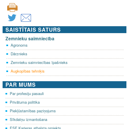
SAISTĪTAIS SATURS
Zemnieku saimniecība
Agronoms
Dārznieks
Zemnieku saimniecības īpašnieks
Augkopības tehniķis
PAR MUMS
Par profesiju pasauli
Privātuma politika
Piekļūstamības paziņojums
Sīkdatņu izmantošana
ESF Karjeras atbalsta projekts