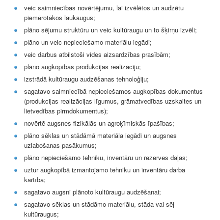
veic saimniecības novērtējumu, lai izvēlētos un audzētu
piemērotākos laukaugus;
plāno sējumu struktūru un veic kultūraugu un to šķirņu izvēli;
plāno un veic nepieciešamo materiālu iegādi;
veic darbus atbilstoši vides aizsardzības prasībām;
plāno augkopības produkcijas realizāciju;
izstrādā kultūraugu audzēšanas tehnoloģiju;
sagatavo saimniecībā nepieciešamos augkopības dokumentus
(produkcijas realizācijas līgumus, grāmatvedības uzskaites un
lietvedības pirmdokumentus);
novērtē augsnes fizikālās un agroķīmiskās īpašības;
plāno sēklas un stādāmā materiāla iegādi un augsnes
uzlabošanas pasākumus;
plāno nepieciešamo tehniku, inventāru un rezerves daļas;
uztur augkopībā izmantojamo tehniku un inventāru darba
kārtībā;
sagatavo augsni plānoto kultūraugu audzēšanai;
sagatavo sēklas un stādāmo materiālu, stāda vai sēj
kultūraugus;