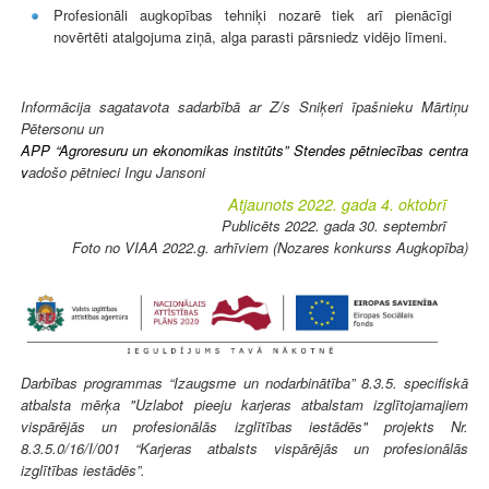
Profesionāli augkopības tehniķi nozarē tiek arī pienācīgi
novērtēti atalgojuma ziņā, alga parasti pārsniedz vidējo līmeni.
Informācija sagatavota sadarbībā ar Z/s Sniķeri īpašnieku Mārtiņu
Pētersonu un
APP “Agroresuru un ekonomikas institūts” Stendes pētniecības centra
v
adošo pētnieci Ingu Jansoni
Atjaunots 2022. gada 4. oktobrī
Publicēts 2022. gada 30. septembrī
Foto no VIAA 2022.g. arhīviem (Nozares konkurss Augkopība)
Darbības programmas “Izaugsme un nodarbinātība” 8.3.5. specifiskā
atbalsta mērķa "Uzlabot pieeju karjeras atbalstam izglītojamajiem
vispārējās un profesionālās izglītības iestādēs" projekts Nr.
8.3.5.0/16/I/001 “Karjeras atbalsts vispārējās un profesionālās
izglītības iestādēs”.