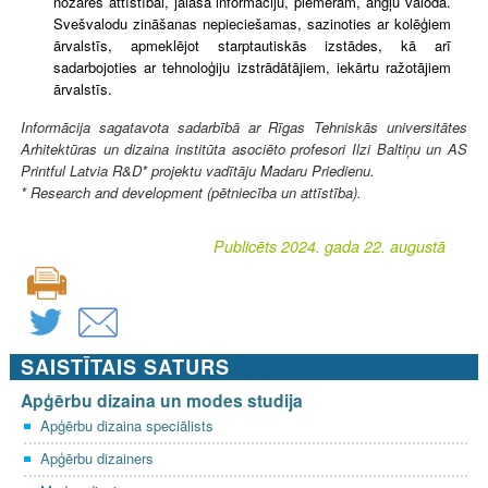
nozares attīstībai, jālasa informāciju, piemēram, angļu valodā.
Svešvalodu zināšanas nepieciešamas, sazinoties ar kolēģiem
ārvalstīs, apmeklējot starptautiskās izstādes, kā arī
sadarbojoties ar tehnoloģiju izstrādātājiem, iekārtu ražotājiem
ārvalstīs.
Informācija sagatavota sadarbībā ar Rīgas Tehniskās universitātes
Arhitektūras un dizaina institūta asociēto profesori Ilzi Baltiņu un AS
Printful Latvia R&D* projektu vadītāju Madaru Priedienu.
* Research and development (pētniecība un attīstība).
Publicēts 2024. gada 22. augustā
SAISTĪTAIS SATURS
Apģērbu dizaina un modes studija
Apģērbu dizaina speciālists
Apģērbu dizainers