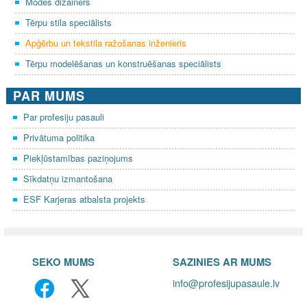
Modes dizainers
Tērpu stila speciālists
Apģērbu un tekstila ražošanas inženieris
Tērpu modelēšanas un konstruēšanas speciālists
PAR MUMS
Par profesiju pasauli
Privātuma politika
Piekļūstamības paziņojums
Sīkdatņu izmantošana
ESF Karjeras atbalsta projekts
SEKO MUMS
SAZINIES AR MUMS
info@profesijupasaule.lv