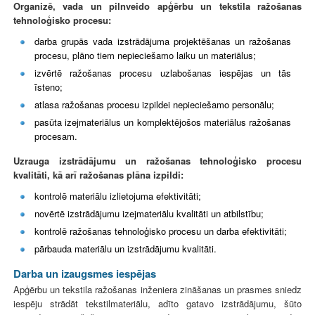
Organizē, vada un pilnveido apģērbu un tekstila ražošanas
tehnoloģisko procesu:
darba grupās vada izstrādājuma projektēšanas un ražošanas
procesu, plāno tiem nepieciešamo laiku un materiālus;
izvērtē ražošanas procesu uzlabošanas iespējas un tās
īsteno;
atlasa ražošanas procesu izpildei nepieciešamo personālu;
pasūta izejmateriālus un komplektējošos materiālus ražošanas
procesam.
Uzrauga izstrādājumu un ražošanas tehnoloģisko procesu
kvalitāti, kā arī ražošanas plāna izpildi:
kontrolē materiālu izlietojuma efektivitāti;
novērtē izstrādājumu izejmateriālu kvalitāti un atbilstību;
kontrolē ražošanas tehnoloģisko procesu un darba efektivitāti;
pārbauda materiālu un izstrādājumu kvalitāti.
Darba un izaugsmes iespējas
Apģērbu un tekstila ražošanas inženiera zināšanas un prasmes sniedz
iespēju strādāt tekstilmateriālu, adīto gatavo izstrādājumu, šūto