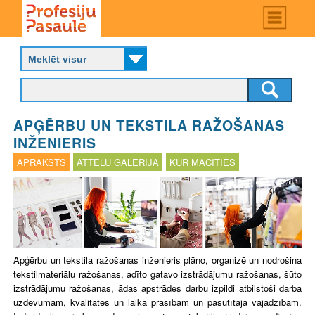
Skip
Main
menu
to
P
main
r
content
o
f
e
s
APĢĒRBU UN TEKSTILA RAŽOŠANAS
i
j
INŽENIERIS
u
APRAKSTS
ATTĒLU GALERIJA
KUR MĀCĪTIES
p
a
s
a
u
l
e
Apģērbu un tekstila ražošanas inženieris plāno, organizē un nodrošina
tekstilmateriālu ražošanas, adīto gatavo izstrādājumu ražošanas, šūto
izstrādājumu ražošanas, ādas apstrādes darbu izpildi atbilstoši darba
uzdevumam, kvalitātes un laika prasībām un pasūtītāja vajadzībām.