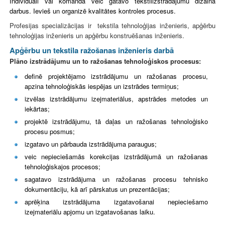
Individuāli vai komandā veic gatavo tekstilizstrādājumu dizaina
darbus. Ievieš un organizē kvalitātes kontroles procesus.
Profesijas specializācijas ir tekstila tehnoloģijas inženieris, apģērbu
tehnoloģijas inženieris un apģērbu konstruēšanas inženieris.
Apģērbu un tekstila ražošanas inženieris darbā
Plāno izstrādājumu un to ražošanas tehnoloģiskos procesus:
definē projektējamo izstrādājumu un ražošanas procesu,
apzina tehnoloģiskās iespējas un izstrādes termiņus;
izvēlas izstrādājumu izejmateriālus, apstrādes metodes un
iekārtas;
projektē izstrādājumu, tā daļas un ražošanas tehnoloģisko
procesu posmus;
izgatavo un pārbauda izstrādājuma paraugus;
veic nepieciešamās korekcijas izstrādājumā un ražošanas
tehnoloģiskajos procesos;
sagatavo izstrādājuma un ražošanas procesu tehnisko
dokumentāciju, kā arī pārskatus un prezentācijas;
aprēķina izstrādājuma izgatavošanai nepieciešamo
izejmateri
ālu apjomu un izgatavošanas laiku.