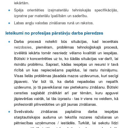
iekārtām.
Spēja orientēties izejmateriālu tehniskajās specifikācijās,
izpratne par materiālu īpašībām un saderību.
Labas angļu valodas zināšanas runā un rakstos.
Ieteikumi no profesijas pārstāvju darba pieredzes
Darba procesā noteikti būs situācijas, kad iecerētais
neizdosies
, piemēram, problēmas tehnoloģiskajā procesā,
izvēlētā iekārta tomēr nesniedz vēlamo kvalitāti un iespējas.
Būtiski ir koncentrēties uz to, ko šādās situācijas var darīt, lai
risinātu problēmu. Saprast, kādas iespējas un resursi ir tavā
rīcībā un kas nepieciešams papildus, lai rastu risinājumu.
Visas lielās problēmas jāsadala mazos uzdevumus, kuri secīgi
jāpaveic. Var būt tā, ka darbā nepadodas un nepatīk
uzdevums, jo tā paveikšanai nav pietiekamu zināšanu. Būtiski
censties saglabāt zinātkāri arī par tēmām, kuru apguvei
jāpievēršas vairāk, lai tās izprastu - tas ir viens no veidiem, kā
profesionāli pilnveidoties un gūt jaunas zināšanas.
Svešvalodu zināšanas paplašina darba iespējas
starptautiskajos auduma un tekstila nozares ražošanas un
pētniecības uzņēmumos / iestādēs. Turklāt, lai sekotu līdzi