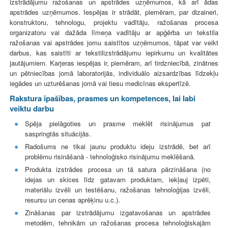
izstrādājumu ražošanas un apstrādes uzņēmumos, kā arī ādas
apstrādes uzņēmumos. Iespējas ir strādāt, piemēram, par dizaineri,
konstruktoru, tehnologu, projektu vadītāju, ražošanas procesa
organizatoru vai dažāda līmeņa vadītāju ar apģērba un tekstila
ražošanas vai apstrādes jomu saistītos uzņēmumos, tāpat var veikt
darbus, kas saistīti ar tekstilizstrādājumu iepirkumu un kvalitātes
jautājumiem. Karjeras iespējas ir, piemēram, arī tirdzniecībā, zinātnes
un pētniecības jomā laboratorijās, individuālo aizsardzības līdzekļu
iegādes un uzturēšanas jomā vai tiesu medicīnas ekspertīzē.
Rakstura īpašības, prasmes un kompetences, lai labi
veiktu darbu
Spēja pielāgoties un prasme meklēt risinājumus pat
saspringtās situācijās.
Radošums ne tikai jaunu produktu ideju izstrādē, bet arī
problēmu risināšanā - tehnoloģisko risinājumu meklēšanā.
Produkta izstrādes procesa un tā satura pārzināšana (no
idejas un skices līdz gatavam produktam, iekļauj izpēti,
materiālu izvēli un testēšanu, ražošanas tehnoloģijas izvēli,
resursu un cenas aprēķinu u.c.).
Zināšanas par izstrādājumu izgatavošanas un apstrādes
metodēm, tehnikām un ražošanas procesa tehnoloģiskajām