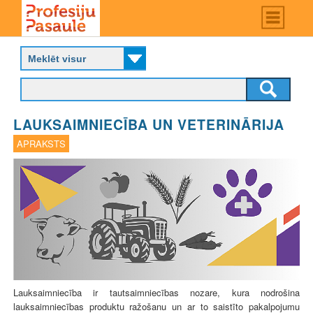
Skip
Main
menu
to
P
main
r
content
o
f
e
s
LAUKSAIMNIECĪBA UN VETERINĀRIJA
i
j
APRAKSTS
u
p
a
s
a
u
l
e
Lauksaimniecība ir tautsaimniecības nozare, kura nodrošina
lauksaimniecības produktu ražošanu un ar to saistīto pakalpojumu