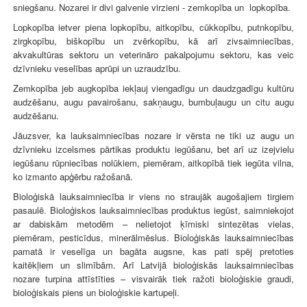
sniegšanu. Nozarei ir divi galvenie virzieni - zemkopība un lopkopība.
Lopkopība ietver piena lopkopību, aitkopību, cūkkopību, putnkopību,
zirgkopību, biškopību un zvērkopību, kā arī zivsaimniecības,
akvakultūras sektoru un veterināro pakalpojumu sektoru, kas veic
dzīvnieku veselības aprūpi un uzraudzību.
Zemkopība jeb augkopība iekļauj viengadīgu un daudzgadīgu kultūru
audzēšanu, augu pavairošanu, sakņaugu, bumbuļaugu un citu augu
audzēšanu.
Jāuzsver, ka lauksaimniecības nozare ir vērsta ne tiki uz augu un
dzīvnieku izcelsmes pārtikas produktu iegūšanu, bet arī uz izejvielu
iegūšanu rūpniecības nolūkiem, piemēram, aitkopībā tiek iegūta vilna,
ko izmanto apģērbu ražošanā.
Bioloģiskā lauksaimniecība ir viens no straujāk augošajiem tirgiem
pasaulē. Bioloģiskos lauksaimniecības produktus iegūst, saimniekojot
ar dabiskām metodēm – nelietojot ķīmiski sintezētas vielas,
piemēram, pesticīdus, minerālmēslus. Bioloģiskās lauksaimniecības
pamatā ir veselīga un bagāta augsne, kas pati spēj pretoties
kaitēkļiem un slimībām. Arī Latvijā bioloģiskās lauksaimniecības
nozare turpina attīstīties – visvairāk tiek ražoti bioloģiskie graudi,
bioloģiskais piens un bioloģiskie kartupeļi.