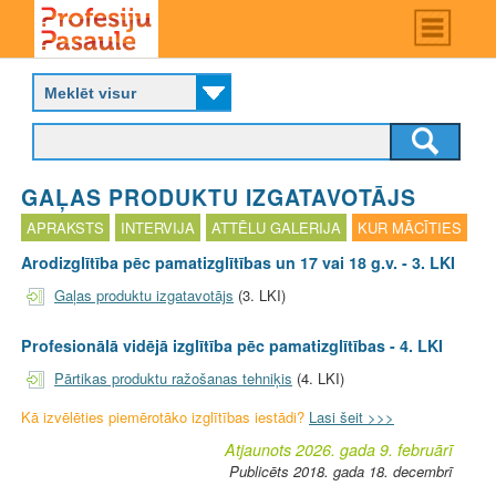
Skip
Main
menu
to
P
main
r
content
o
f
e
s
GAĻAS PRODUKTU IZGATAVOTĀJS
i
j
APRAKSTS
INTERVIJA
ATTĒLU GALERIJA
KUR MĀCĪTIES
u
Arodizglītība pēc pamatizglītības un 17 vai 18 g.v. - 3. LKI
p
a
Gaļas produktu izgatavotājs
(3. LKI)
s
a
Profesionālā vidējā izglītība pēc pamatizglītības - 4. LKI
u
l
Pārtikas produktu ražošanas tehniķis
(4. LKI)
e
Kā izvēlēties piemērotāko izglītības iestādi?
Lasi šeit >>>
Atjaunots 2026. gada 9. februārī
Publicēts 2018. gada 18. decembrī