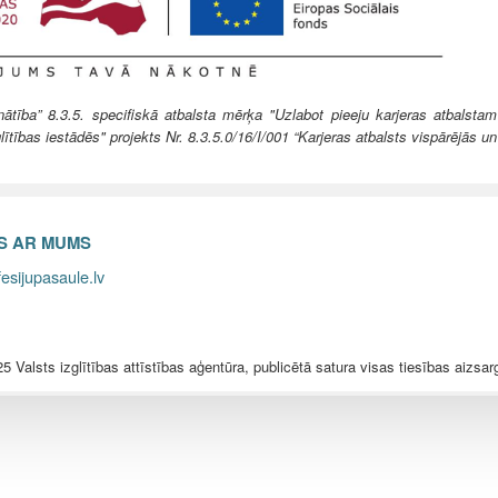
ība” 8.3.5. specifiskā atbalsta mērķa "Uzlabot pieeju karjeras atbalstam
lītības iestādēs" projekts Nr. 8.3.5.0/16/I/001 “Karjeras atbalsts vispārējās un
ES AR MUMS
esijupasaule.lv
5 Valsts izglītības attīstības aģentūra, publicētā satura visas tiesības aizsar