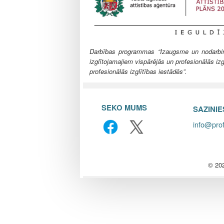
l
e
Darbības programmas “Izaugsme un nodarbināt
izglītojamajiem vispārējās un profesionālās izg
profesionālās izglītības iestādēs”.
SEKO MUMS
SAZINI
info@prof
© 202