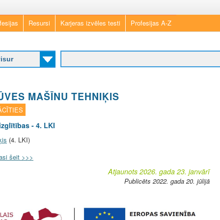
Skip
fesijas
Resursi
Karjeras izvēles testi
Profesijas A-Z
to
main
content
ŪVES MAŠĪNU TEHNIĶIS
CĪTIES
zglītības - 4. LKI
ķis
(4. LKI)
asi šeit >>>
Atjaunots 2026. gada 23. janvārī
Publicēts 2022. gada 20. jūlijā