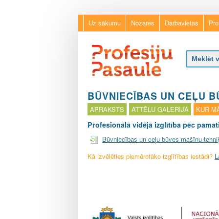
Uz sākumu
Nozares
Darbavietas
Pro
P
r
BŪVNIECĪBAS UN CEĻU B
o
APRAKSTS
ATTĒLU GALERIJA
KUR MĀ
f
e
Profesionālā vidējā izglītība pēc pamati
s
Būvniecības un ceļu būves mašīnu tehni
i
j
Kā izvēlēties piemērotāko izglītības iestādi?
L
u
p
a
s
a
u