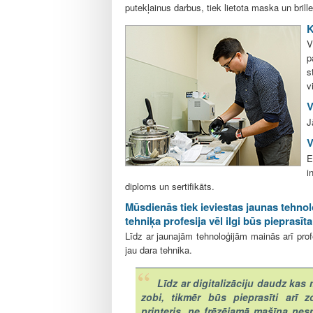
putekļainus darbus, tiek lietota maska un brille
K
V
p
s
v
V
J
V
E
i
diploms un sertifikāts.
Mūsdienās tiek ieviestas jaunas tehnol
tehniķa profesija vēl ilgi būs pieprasīt
Līdz ar jaunajām tehnoloģijām mainās arī profe
jau dara tehnika.
Līdz ar digitalizāciju daudz kas
zobi, tikmēr būs pieprasīti arī
printeris, ne frēzējamā mašīna nesp