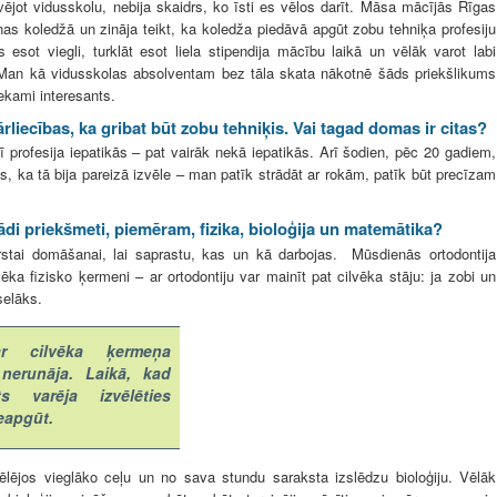
vējot vidusskolu, nebija skaidrs, ko īsti es vēlos darīt. Māsa mācījās Rīgas
nas koledžā un zināja teikt, ka koledža piedāvā apgūt zobu tehniķa profesiju
 esot viegli, turklāt esot liela stipendija mācību laikā un vēlāk varot labi
 Man kā vidusskolas absolventam bez tāla skata nākotnē šāds priekšlikums
iekami interesants.
rliecības, ka gribat būt zobu tehniķis. Vai tagad domas ir citas?
ī profesija iepatikās – pat vairāk nekā iepatikās. Arī šodien, pēc 20 gadiem,
ts, ka tā bija pareizā izvēle – man patīk strādāt ar rokām, patīk būt precīzam
ādi priekšmeti, piemēram, fizika, bioloģija un matemātika?
stai domāšanai, lai saprastu, kas un kā darbojas. Mūsdienās ortodontija
vēka fizisko ķermeni – ar ortodontiju var mainīt pat cilvēka stāju: ja zobi un
selāks.
 cilvēka ķermeņa
nerunāja. Laikā, kad
s varēja izvēlēties
eapgūt.
vēlējos vieglāko ceļu un no sava stundu saraksta izslēdzu bioloģiju. Vēlāk