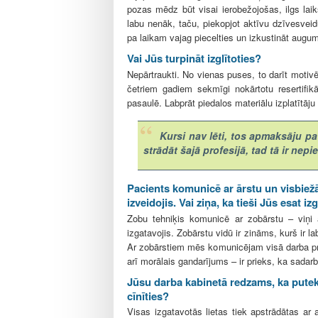
pozas mēdz būt visai ierobežojošas, ilgs la
labu nenāk, taču, piekopjot aktīvu dzīvesvei
pa laikam vajag piecelties un izkustināt augu
Vai Jūs turpināt izglītoties?
Nepārtraukti. No vienas puses, to darīt motivē
četriem gadiem sekmīgi nokārtotu resertifikā
pasaulē. Labprāt piedalos materiālu izplatītāj
Kursi nav lēti, tos apmaksāju pat
strādāt šajā profesijā, tad tā ir nep
Pacients komunicē ar ārstu un visbiežā
izveidojis. Vai ziņa, ka tieši Jūs esat 
Zobu tehniķis komunicē ar zobārstu – viņi 
izgatavojis. Zobārstu vidū ir zināms, kurš ir l
Ar zobārstiem mēs komunicējam visā darba proc
arī morālais gandarījums – ir prieks, ka sadar
Jūsu darba kabinetā redzams, ka putekļi
cīnīties?
Visas izgatavotās lietas tiek apstrādātas ar 