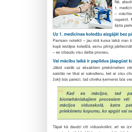
l
Nē, absol
e
1. medicī
– mācīties
nopelnīt.
šķita piet
Uz 1. medicīnas koledžu aizgājāt bez pā
Pavisam noteikti – jau otrā kursa laikā man š
kopš iestājos koledžā, esmu pilnīgi pārliecinā
– es izbaudu visu darba procesu.
Vai mācību laikā ir papildus jāapgūst k
Jābūt vairāk uz eksaktiem priekšmetiem vēr
saistās ne tikai ar sakodienu, bet ar visu cil
žokļi būs pareizi, tad cilvēka ķermenis būs ve
Kad es mācījos, tad par
biomehāniskajiem procesiem vēl 
mācījos vidusskolā, katrs pat
priekšmetu kopumu, ko apgūt vai n
Tāpat kā daudzi citi vidusskolēni, arī es iz