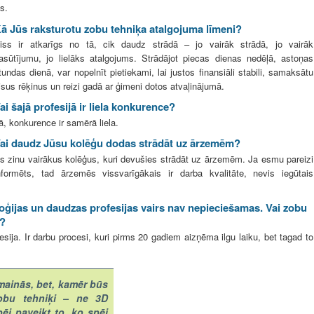
s.
ā Jūs raksturotu zobu tehniķa atalgojuma līmeni?
iss ir atkarīgs no tā, cik daudz strādā – jo vairāk strādā, jo vairāk
asūtījumu, jo lielāks atalgojums. Strādājot piecas dienas nedēļā, astoņas
tundas dienā, var nopelnīt pietiekami, lai justos finansiāli stabili, samaksātu
isus rēķinus un reizi gadā ar ģimeni dotos atvaļinājumā.
ai šajā profesijā ir liela konkurence?
ā, konkurence ir samērā liela.
ai daudz Jūsu kolēģu dodas strādāt uz ārzemēm?
s zinu vairākus kolēģus, kuri devušies strādāt uz ārzemēm. Ja esmu pareizi
nformēts, tad ārzemēs vissvarīgākais ir darba kvalitāte, nevis iegūtais
oģijas un daudzas profesijas vairs nav nepieciešamas. Vai zobu
a?
sija. Ir darbu procesi, kuri pirms 20 gadiem aizņēma ilgu laiku, bet tagad to
 mainās, bet, kamēr būs
 zobu tehniķi – ne 3D
ēj paveikt to, ko spēj