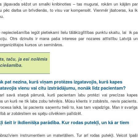
iks jāpavada sēžot un smalki knibinoties – tas mugurai, rokām un kājām par
du pēc darba un brīvdienās, to visu var kompensēt. Vienmēr jāatceras, ka ik
mu.
 nepieciešamība iegūt pietiekami lielu tālākizglītības punktu skaitu, lai ik pa
ciju. Otrs dzinulis ir mana paša interese par nozares attīstību Latvijā un
u organizētajos kursos un semināros.
s, taču, ja esi nolēmis
ieciešamība.
k pat nezina, kurš viņam protēzes izgatavojis, kurš kapes
izgatavojis vienu vai citu izstrādājumu, nonāk līdz pacientam?
arī savā starpā pārrunā, kurš pacientam labu protēzi vai precīzas kapes
abs un kurš ne tik labs zobu tehniķis. Mūsu klients ir zobārsts, nevis pacients.
esa laikā, lai pacients saņemtu tieši to, kas tam vajadzīgs. Man ir svarīgs
bībā ar zobārstiem es spēju cilvēkiem palīdzēt.
 šeit ir ikdienišķa parādība. Kur rodas putekļi, un kā ar tiem
abrazīviem instrumentiem un materiāliem. Tur arī rodas putekļi. Veicot īpaši