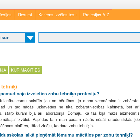
Skip
fesijas
Resursi
Karjeras izvēles testi
Profesijas A-Z
to
main
content
IJA
KUR MĀCĪTIES
 tehniķi
pamudināja izvēlēties zobu tehniķa profesiju?
tniecību esmu saistīts jau no bērnības, jo mana vecmāmiņa ir zobārste.
ad un tad nācās uzkavēties ne tikai zobārstniecības kabinetā, bet arī
ās, starp kurām bija arī laboratorija. Domāju, ka tas bija mazs aizmetnītis
pmākajai izvēlei. Papildus tam man pašam nācās nēsāt ortodontiskās jeb
ēšanas platītes, tātad zināju, ko dara zobu tehniķis.
vidusskolas laikā pieņēmāt lēmumu mācīties par zobu tehniķi?