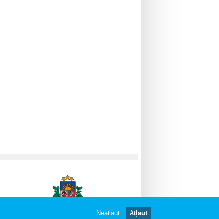
Neatļaut
Atļaut