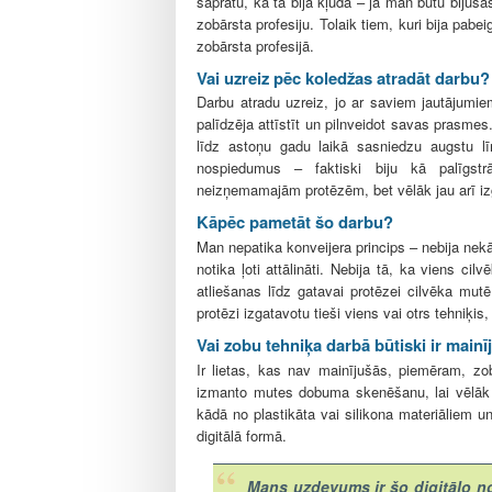
sapratu, ka tā bija kļūda – ja man būtu bijuša
zobārsta profesiju. Tolaik tiem, kuri bija pab
zobārsta profesijā.
Vai uzreiz pēc koledžas atradāt darbu?
Darbu atradu uzreiz, jo ar saviem jautājumi
palīdzēja attīstīt un pilnveidot savas prasm
līdz astoņu gadu laikā sasniedzu augstu l
nospiedumus – faktiski biju kā palīgst
neizņemamajām protēzēm, bet vēlāk jau arī iz
Kāpēc pametāt šo darbu?
Man nepatika konveijera princips – nebija ne
notika ļoti attālināti. Nebija tā, ka viens 
atliešanas līdz gatavai protēzei cilvēka mutē.
protēzi izgatavotu tieši viens vai otrs tehniķis
Vai zobu tehniķa darbā būtiski ir main
Ir lietas, kas nav mainījušās, piemēram, zo
izmanto mutes dobuma skenēšanu, lai vēlāk 
kādā no plastikāta vai silikona materiāliem 
digitālā formā.
Mans uzdevums ir šo digitālo n