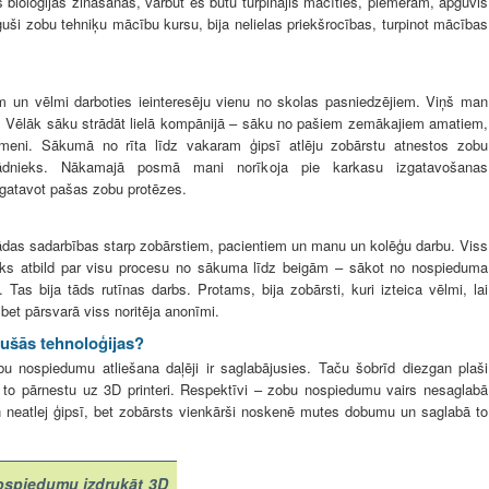
s bioloģijas zināšanas, varbūt es būtu turpinājis mācīties, piemēram, apguvis
eiguši zobu tehniķu mācību kursu, bija nelielas priekšrocības, turpinot mācības
em un vēlmi darboties ieinteresēju vienu no skolas pasniedzējiem. Viņš man
es. Vēlāk sāku strādāt lielā kompānijā – sāku no pašiem zemākajiem amatiem,
īmeni. Sākumā no rīta līdz vakaram ģipsī atlēju zobārstu atnestos zobu
rādnieks. Nākamajā posmā mani norīkoja pie karkasu izgatavošanas
gatavot pašas zobu protēzes.
kādas sadarbības starp zobārstiem, pacientiem un manu un kolēģu darbu. Viss
cilvēks atbild par visu procesu no sākuma līdz beigām – sākot no nospieduma
 Tas bija tāds rutīnas darbs. Protams, bija zobārsti, kuri izteica vēlmi, lai
, bet pārsvarā viss noritēja anonīmi.
ījušās tehnoloģijas?
bu nospiedumu atliešana daļēji ir saglabājusies. Taču šobrīd diezgan plaši
to pārnestu uz 3D printeri. Respektīvi – zobu nospiedumu vairs nesaglabā
un neatlej ģipsī, bet zobārsts vienkārši noskenē mutes dobumu un saglabā to
ospiedumu izdrukāt 3D