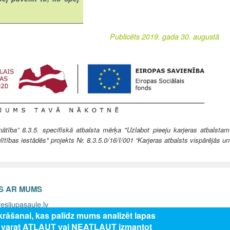
Publicēts 2019. gada 30. augustā
ība” 8.3.5. specifiskā atbalsta mērķa "Uzlabot pieeju karjeras atbalstam
lītības iestādēs" projekts Nr. 8.3.5.0/16/I/001 “Karjeras atbalsts vispārējās un
ES AR MUMS
esijupasaule.lv
zkrāšanai, kas palīdz mums analizēt lapas
s varat ATĻAUT vai NEATĻAUT izmantot