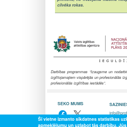
cilvēka rokas.
Darbības programmas “Izaugsme un nodarbināt
izglītojamajiem vispārējās un profesionālās izg
profesionālās izglītības iestādēs”.
SEKO MUMS
SAZINI
info@prof
Šī vietne izmanto sīkdatnes statistikas u
apmeklējumu un uzlabot tās darbību. Jū