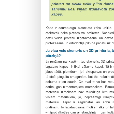
printerī un vēlāk veikt pilnu darba
saņemtu tieši viņam izgatavotu zobu
kapes.
Kape ir caurspīdīga plastikāta zobu uzlika,
efektīvāk nekā platītes vai breketes. Nospied
dažu veida protēžu izgatavošanai un dažos c
protezēšana un ortodontija pilnībā pārietu uz d
Ja visu veic skeneris un 3D printeris, 
pārziņā?
Ja runājam par kapēm, tad skeneris, 3D print
izgatavo kapes, ir tikai sākums kapei. Tā ir
jāapstrādā, piemēram, ļoti skrupulozs un precī
tā cieši piegultu smaganām, bet tās nekairinā
dobumā ir ļoti daudz. Cik kvalitatīvs būs rezu
darba, gan izmantotajiem materiāliem. Esmu 
materiālu izmaksām nav tālredzīgs lēmums.
visiem materiāliem, jo, neprasmīgi rīkojot
materiālu. Tāpat ir saglabātas arī zobu r
drātiņām. To izgatavošana ir ļoti smalks un lai
– jāprot rīkoties gan ar standziņām, gan lod