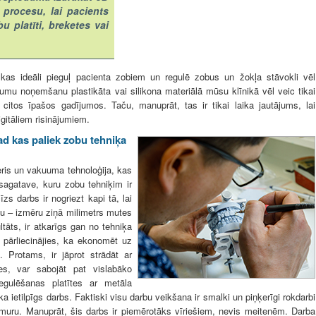
 procesu, lai pacients
 platīti, breketes vai
 kas ideāli pieguļ pacienta zobiem un regulē zobus un žokļa stāvokli vēl
umu noņemšanu plastikāta vai silikona materiālā mūsu klīnikā vēl veic tikai
itos īpašos gadījumos. Taču, manuprāt, tas ir tikai laika jautājums, lai
igitāliem risinājumiem.
tad kas paliek zobu tehniķa
eris un vakuuma tehnoloģija, kas
 sagatave, kuru zobu tehniķim ir
zs darbs ir nogriezt kapi tā, lai
tu – izmēru ziņā milimetrs mutes
ltāts, ir atkarīgs gan no tehniķa
pārliecinājies, ka ekonomēt uz
 Protams, ir jāprot strādāt ar
ies, var sabojāt pat vislabāko
egulēšanas platītes ar metāla
ka ietilpīgs darbs. Faktiski visu darbu veikšana ir smalki un piņķerīgi rokdarbi
āmuru. Manuprāt, šis darbs ir piemērotāks vīriešiem, nevis meitenēm. Darba