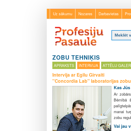
Uz sākumu
Nozares
Darbavietas
Pro
P
r
ZOBU TEHNIĶIS
o
APRAKSTS
INTERVIJA
ATTĒLU GALER
f
e
Intervija ar Egilu Girvaiti
s
''Concordia Lab'' laboratorijas zobu
i
Kas Jūs 
j
Ar zobārs
u
Bērnībā š
p
palīgtelp
a
manai tur
s
zobu regul
a
u
Vai jau 