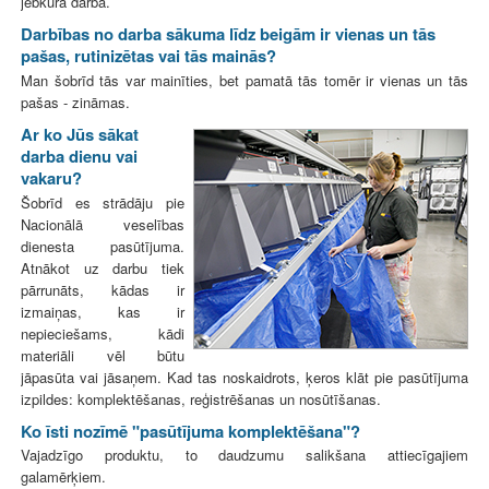
jebkurā darbā.
Darbības no darba sākuma līdz beigām ir vienas un tās
pašas, rutinizētas vai tās mainās?
Man šobrīd tās var mainīties, bet pamatā tās tomēr ir vienas un tās
pašas - zināmas.
Ar ko Jūs sākat
darba dienu vai
vakaru?
Šobrīd es strādāju pie
Nacionālā veselības
dienesta pasūtījuma.
Atnākot uz darbu tiek
pārrunāts, kādas ir
izmaiņas, kas ir
nepieciešams, kādi
materiāli vēl būtu
jāpasūta vai jāsaņem. Kad tas noskaidrots, ķeros klāt pie pasūtījuma
izpildes: komplektēšanas, reģistrēšanas un nosūtīšanas.
Ko īsti nozīmē "pasūtījuma komplektēšana"?
Vajadzīgo produktu, to daudzumu salikšana attiecīgajiem
galamērķiem.