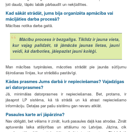
ļoti daudz, tāpēc labāk pārbaudīt un nekļūdīties.
Kad sākāt strādāt, jums bija organizēta apmācība vai
mācījāties darba procesā?
Mācības notika darba gaitā.
Mācību process ir bezgalīgs. Tiklīdz ir jauna vieta,
kur vajag palīdzēt, tā jāmācās jaunas lietas, jauni
veidi, kā darboties, jāiepazīst jauni kolēģi.
Man mācības turpināsies, mācoties strādāt pie jaunās sūtījumu
šķirošanas līnijas, kur strādāšu pastāvīgi.
Kādas prasmes Jums darbā ir nepieciešamas? Vajadzīgas
arī datorprasmes?
Jā, minimālas datorprasmes ir nepieciešamas. Bet, protams, ir
jāsaprot LP sistēma, kā tā strādā un kā atrast nepieciešamo
informāciju. Detaļas par pašu sistēmu gan nevaru atklāt.
Pasaules karte arī jāpārzina?
Nav obligāti, bet vēlams ir zināt, kurā pasaules daļā kas atrodas. Zināt
aptuvenās laika atšķirības un attālumu no Latvijas. Jāzina, cik