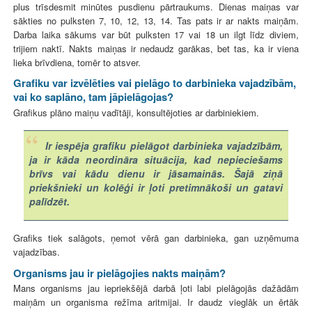
plus trīsdesmit minūtes pusdienu pārtraukums. Dienas maiņas var
sākties no pulksten 7, 10, 12, 13, 14. Tas pats ir ar nakts maiņām.
Darba laika sākums var būt pulksten 17 vai 18 un ilgt līdz diviem,
trijiem naktī. Nakts maiņas ir nedaudz garākas, bet tas, ka ir viena
lieka brīvdiena, tomēr to atsver.
Grafiku var izvēlēties vai pielāgo to darbinieka vajadzībām,
vai ko saplāno, tam jāpielāgojas?
Grafikus plāno maiņu vadītāji, konsultējoties ar darbiniekiem.
Ir iespēja grafiku pielāgot darbinieka vajadzībām,
ja ir kāda neordināra situācija, kad nepieciešams
brīvs vai kādu dienu ir jāsamainās. Šajā ziņā
priekšnieki un kolēģi ir ļoti pretimnākoši un gatavi
palīdzēt.
Grafiks tiek salāgots, ņemot vērā gan darbinieka, gan uzņēmuma
vajadzības.
Organisms jau ir pielāgojies nakts maiņām?
Mans organisms jau iepriekšējā darbā ļoti labi pielāgojās dažādām
maiņām un organisma režīma aritmijai. Ir daudz vieglāk un ērtāk