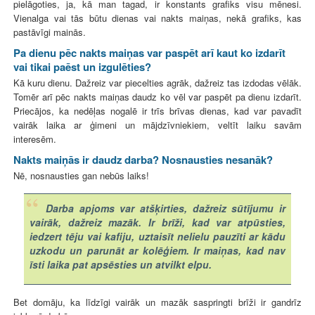
pielāgoties, ja, kā man tagad, ir konstants grafiks visu mēnesi.
Vienalga vai tās būtu dienas vai nakts maiņas, nekā grafiks, kas
pastāvīgi mainās.
Pa dienu pēc nakts maiņas var paspēt arī kaut ko izdarīt
vai tikai paēst un izgulēties?
Kā kuru dienu. Dažreiz var piecelties agrāk, dažreiz tas izdodas vēlāk.
Tomēr arī pēc nakts maiņas daudz ko vēl var paspēt pa dienu izdarīt.
Priecājos, ka nedēļas nogalē ir trīs brīvas dienas, kad var pavadīt
vairāk laika ar ģimeni un mājdzīvniekiem, veltīt laiku savām
interesēm.
Nakts maiņās ir daudz darba? Nosnausties nesanāk?
Nē, nosnausties gan nebūs laiks!
Darba apjoms var atšķirties, dažreiz sūtījumu ir
vairāk, dažreiz mazāk. Ir brīži, kad var atpūsties,
iedzert tēju vai kafiju, uztaisīt nelielu pauzīti ar kādu
uzkodu un parunāt ar kolēģiem. Ir maiņas, kad nav
īsti laika pat apsēsties un atvilkt elpu.
Bet domāju, ka līdzīgi vairāk un mazāk saspringti brīži ir gandrīz