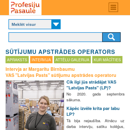
Skip
Main
menu
to
P
main
r
content
o
f
e
s
SŪTĪJUMU APSTRĀDES OPERATORS
i
j
APRAKSTS
INTERVIJA
ATTĒLU GALERIJA
KUR MĀCĪTIES
u
Intervja ar Margaritu Birnbaumu
p
VAS "Latvijas Pasts" sūtījumu apstrādes operatoru
a
s
Cik ilgi jūs strādājat VAS
a
"Latvijas Pasts" (LP)?
u
No 2020. gada septembra
l
sākuma.
e
Kāpēc izvēle krita par labu
LP?
Tā bija nejaušība. Atnācu uz
darba interviju, satiku kolēģus,