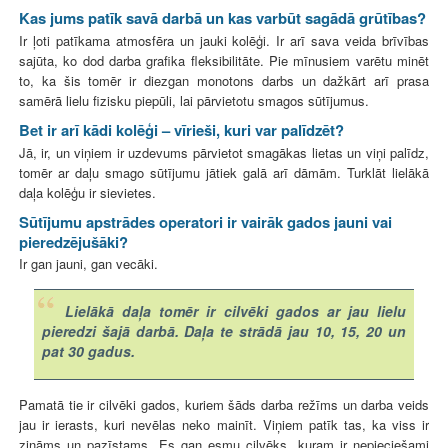
Kas jums patīk savā darbā un kas varbūt sagādā grūtības?
Ir ļoti patīkama atmosfēra un jauki kolēģi. Ir arī sava veida brīvības
sajūta, ko dod darba grafika fleksibilitāte. Pie mīnusiem varētu minēt
to, ka šis tomēr ir diezgan monotons darbs un dažkārt arī prasa
samērā lielu fizisku piepūli, lai pārvietotu smagos sūtījumus.
Bet ir arī kādi kolēģi – vīrieši, kuri var palīdzēt?
Jā, ir, un viņiem ir uzdevums pārvietot smagākas lietas un viņi palīdz,
tomēr ar daļu smago sūtījumu jātiek galā arī dāmām. Turklāt lielākā
daļa kolēģu ir sievietes.
Sūtījumu apstrādes operatori ir vairāk gados jauni vai
pieredzējušāki?
Ir gan jauni, gan vecāki.
Lielākā daļa tomēr ir cilvēki gados ar jau lielu
pieredzi šajā darbā. Daļa te strādā jau 10, 15, 20 un
pat 30 gadus.
Pamatā tie ir cilvēki gados, kuriem šāds darba režīms un darba veids
jau ir ierasts, kuri nevēlas neko mainīt. Viņiem patīk tas, ka viss ir
zināms un pazīstams. Es gan esmu cilvēks, kuram ir nepieciešami