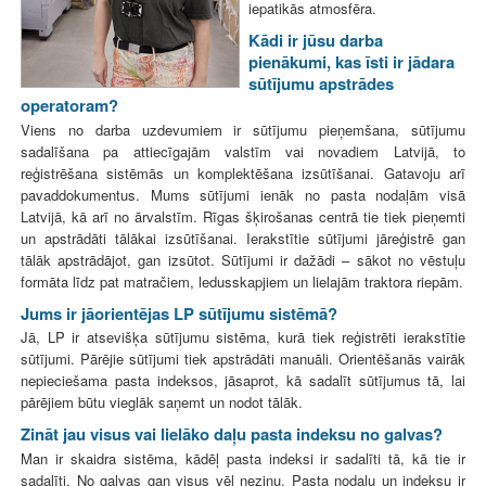
iepatikās atmosfēra.
Kādi ir jūsu darba
pienākumi, kas īsti ir jādara
sūtījumu apstrādes
operatoram?
Viens no darba uzdevumiem ir sūtījumu pieņemšana, sūtījumu
sadalīšana pa attiecīgajām valstīm vai novadiem Latvijā, to
reģistrēšana sistēmās un komplektēšana izsūtīšanai. Gatavoju arī
pavaddokumentus. Mums sūtījumi ienāk no pasta nodaļām visā
Latvijā, kā arī no ārvalstīm. Rīgas šķirošanas centrā tie tiek pieņemti
un apstrādāti tālākai izsūtīšanai. Ierakstītie sūtījumi jāreģistrē gan
tālāk apstrādājot, gan izsūtot. Sūtījumi ir dažādi – sākot no vēstuļu
formāta līdz pat matračiem, ledusskapjiem un lielajām traktora riepām.
Jums ir jāorientējas LP sūtījumu sistēmā?
Jā, LP ir atsevišķa sūtījumu sistēma, kurā tiek reģistrēti ierakstītie
sūtījumi. Pārējie sūtījumi tiek apstrādāti manuāli. Orientēšanās vairāk
nepieciešama pasta indeksos, jāsaprot, kā sadalīt sūtījumus tā, lai
pārējiem būtu vieglāk saņemt un nodot tālāk.
Zināt jau visus vai lielāko daļu pasta indeksu no galvas?
Man ir skaidra sistēma, kādēļ pasta indeksi ir sadalīti tā, kā tie ir
sadalīti. No galvas gan visus vēl nezinu. Pasta nodaļu un indeksu ir