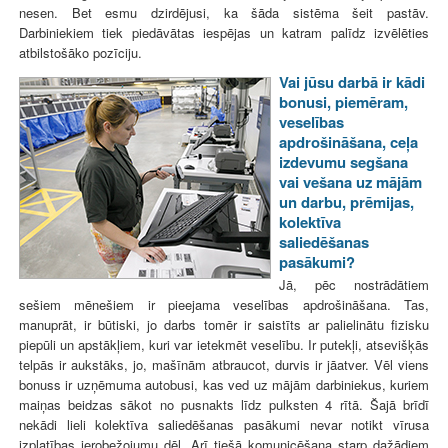
nesen. Bet esmu dzirdējusi, ka šāda sistēma šeit pastāv.
Darbiniekiem tiek piedāvātas iespējas un katram palīdz izvēlēties
atbilstošāko pozīciju.
Vai jūsu darbā ir kādi
bonusi, piemēram,
veselības
apdrošināšana, ceļa
izdevumu segšana
vai vešana uz mājām
un darbu, prēmijas,
kolektīva
saliedēšanas
pasākumi?
Jā, pēc nostrādātiem
sešiem mēnešiem ir pieejama veselības apdrošināšana. Tas,
manuprāt, ir būtiski, jo darbs tomēr ir saistīts ar palielinātu fizisku
piepūli un apstākļiem, kuri var ietekmēt veselību. Ir putekļi, atsevišķās
telpās ir aukstāks, jo, mašīnām atbraucot, durvis ir jāatver. Vēl viens
bonuss ir uzņēmuma autobusi, kas ved uz mājām darbiniekus, kuriem
maiņas beidzas sākot no pusnakts līdz pulksten 4 rītā. Šajā brīdī
nekādi lieli kolektīva saliedēšanas pasākumi nevar notikt vīrusa
izplatības ierobežojumu dēļ. Arī tiešā komunicēšana starp dažādiem