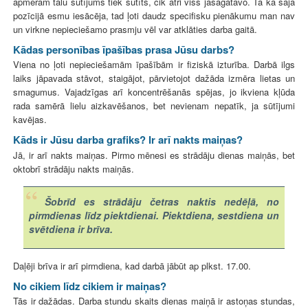
apmēram tālu sūtījums tiek sūtīts, cik ātri viss jāsagatavo. Tā kā šajā
pozīcijā esmu iesācēja, tad ļoti daudz specifisku pienākumu man nav
un virkne nepieciešamo prasmju vēl var atklāties darba gaitā.
Kādas personības īpašības prasa Jūsu darbs?
Viena no ļoti nepieciešamām īpašībām ir fiziskā izturība. Darbā ilgs
laiks jāpavada stāvot, staigājot, pārvietojot dažāda izmēra lietas un
smagumus. Vajadzīgas arī koncentrēšanās spējas, jo ikviena kļūda
rada samērā lielu aizkavēšanos, bet nevienam nepatīk, ja sūtījumi
kavējas.
Kāds ir Jūsu darba grafiks? Ir arī nakts maiņas?
Jā, ir arī nakts maiņas. Pirmo mēnesi es strādāju dienas maiņās, bet
oktobrī strādāju nakts maiņās.
Šobrīd es strādāju četras naktis nedēļā, no
pirmdienas līdz piektdienai. Piektdiena, sestdiena un
svētdiena ir brīva.
Daļēji brīva ir arī pirmdiena, kad darbā jābūt ap plkst. 17.00.
No cikiem līdz cikiem ir maiņas?
Tās ir dažādas. Darba stundu skaits dienas maiņā ir astoņas stundas,