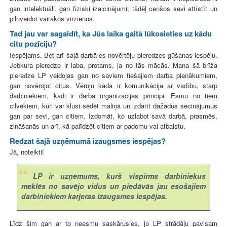
gan intelektuāli, gan fiziski izaicinājumi, tādēļ cenšos sevi attīstīt un
pilnveidot vairākos virzienos.
Tad jau var sagaidīt, ka Jūs laika gaitā lūkosieties uz kādu
citu pozīciju?
Iespējams. Bet arī šajā darbā es novērtēju pieredzes gūšanas iespēju.
Jebkura pieredze ir laba, protams, ja no tās mācās. Mana šā brīža
pieredze LP veidojas gan no saviem tiešajiem darba pienākumiem,
gan novērojot citus. Vēroju kāda ir komunikācija ar vadību, starp
darbiniekiem, kādi ir darba organizācijas principi. Esmu no tiem
cilvēkiem, kuri var klusi sēdēt maliņā un izdarīt dažādus secinājumus
gan par sevi, gan citiem. Izdomāt, ko uzlabot savā darbā, prasmēs,
zināšanās un arī, kā palīdzēt citiem ar padomu vai atbalstu.
Redzat šajā uzņēmumā izaugsmes iespējas?
Jā, noteikti!
LP ir uzņēmums, kurš vispirms darbiniekus
meklēs no savējo vidus un piedāvās jau esošajiem
darbiniekiem karjeras izaugsmes iespējas.
Līdz šim gan ar to neesmu saskārusies, jo LP strādāju pavisam