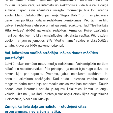
to visu. Jāņem vērā, ka internets un elektroniskā vide bija vēl zīdaiņa
autiņos, tāpēc ziņu aģentūras sniegtā informācija bija ļoti svarīgs
avots. Manu darbību BNS pamanīja “Rīgas Balsī”, un man piedāvāja
uzņemties politikas nodaļas redaktores pienākumus. Pēc tam jau biju
galvenā redaktora vietniece un arī galvenā redaktore. Tad “Neatkarīgās
Rīta Avīzes” (NRA) galvenais redaktors Armands Puče uzaicināja
mani par vietnieci, jo bija nomainījusies laikraksta vadība. Pēc dažiem
gadiem, viņam uzņemoties SIA “Mediju nams” valdes priekšsēdētāja
amatu, kļuvu par NRA galveno redaktori.
Vai, laikraksta vadībā strādājot, nākas daudz mācīties
patstāvīgi?
Latvijā nekur nemāca masu mediju redaktorus. Veiksmīgākie no tiem
nākuši no reportieru vidus. Pēc principa – ja neesi bijis kuģa puika, tad
nevari kļūt par kapteini. Protams, jābūt noteiktām īpašībām, lai
nonāktu laikraksta priekšgalā. Kad studēju biznesa vadību, mana
maģistra darba tēma bija par redakcionālās vadības metodēm. Daudz
nācās lasīt literatūru par šo jautājumu lielākoties krievu un angļu
valodā. Uzzināju, ka šādu profesiju var apgūt atsevišķās augstskolās
Lielbritānijā, Vācijā un Krievijā.
Zīmīgi, ka liela daļa žurnālistu ir studējuši citās
programmās, nevis žurnālistiku.