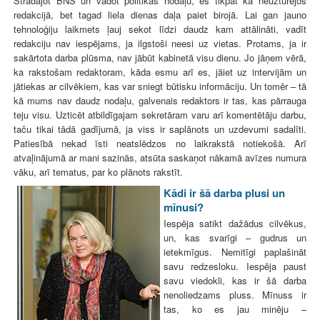
Strādājot BNS un vadot politikas nodaļu, es tikpat kā neuzturējos
redakcijā, bet tagad liela dienas daļa paiet birojā. Lai gan jauno
tehnoloģiju laikmets ļauj sekot līdzi daudz kam attālināti, vadīt
redakciju nav iespējams, ja ilgstoši neesi uz vietas. Protams, ja ir
sakārtota darba plūsma, nav jābūt kabinetā visu dienu. Jo jāņem vērā,
ka rakstošam redaktoram, kāda esmu arī es, jāiet uz intervijām un
jātiekas ar cilvēkiem, kas var sniegt būtisku informāciju. Un tomēr – tā
kā mums nav daudz nodaļu, galvenais redaktors ir tas, kas pārrauga
teju visu. Uzticēt atbildīgajam sekretāram varu arī komentētāju darbu,
taču tikai tādā gadījumā, ja viss ir saplānots un uzdevumi sadalīti.
Patiesībā nekad īsti neatslēdzos no laikrakstā notiekošā. Arī
atvaļinājumā ar mani sazinās, atsūta saskaņot nākamā avīzes numura
vāku, arī tematus, par ko plānots rakstīt.
Kādi ir šā darba plusi un
mīnusi?
Iespēja satikt dažādus cilvēkus,
un, kas svarīgi – gudrus un
ietekmīgus. Nemitīgi paplašināt
savu redzesloku. Iespēja paust
savu viedokli, kas ir šā darba
nenoliedzams pluss. Mīnuss ir
tas, ko es jau minēju –