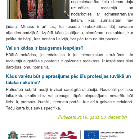
nepieciešamība lielu dienas daļu
uzturēties redakcijā un
nodarboties ar administratīvām
lietām, kas žurnālistam nav
jādara. Mīnuss ir arī tas, ka resursu ierobežotības dēļ nevaram
atļauties padziļināti izpētīt kādu jautājumu, piemēram, noskaidrot, kur
palika tie bēgļi, kas nonāca Latvijā, bet pēc tam no tās pazuda.
Vai un kādas ir izaugsmes iespējas?
Būtībā nekādas, jo redakcijas ir ļoti hierarhiskas struktūras. Jo
redakcijā augstākais postenis ir galvenais redaktors. Ir iespējams tikai
darbības jomu nomainīt.
Kāds varētu būt pieprasījums pēc šīs profesijas tuvākā un
tālākā nākotnē?
Patiesībā šobrīd mediji ir visai sarežģītā situācijā. Nacionāli politisku
laikrakstu skaits diez vai pieaugs, tāpēc pieprasījums nevarētu būt
liels. Ir, protams, žurnāli, interneta portāli, kur arī ir galvenie redaktori.
Taču katrā būs sava specifika.
Publicēts 2019. gada 30. decembrī