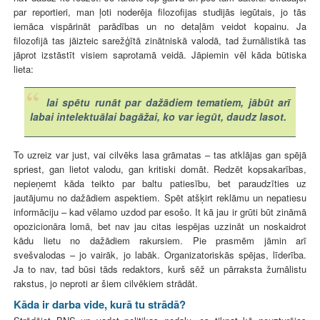
par reportieri, man ļoti noderēja filozofijas studijās iegūtais, jo tās
iemāca vispārināt parādības un no detaļām veidot kopainu. Ja
filozofijā tas jāizteic sarežģītā zinātniskā valodā, tad žurnālistikā tas
jāprot izstāstīt visiem saprotamā veidā. Jāpiemin vēl kāda būtiska
lieta:
lai spētu runāt par dažādiem tematiem, jābūt arī
labai intelektuālai bagāžai, ko var iegūt, daudz lasot.
To uzreiz var just, vai cilvēks lasa grāmatas – tas atklājas gan spējā
spriest, gan lietot valodu, gan kritiski domāt. Redzēt kopsakarības,
nepieņemt kāda teikto par baltu patiesību, bet paraudzīties uz
jautājumu no dažādiem aspektiem. Spēt atšķirt reklāmu un nepatiesu
informāciju – kad vēlamo uzdod par esošo. It kā jau ir grūti būt zināmā
opozicionāra lomā, bet nav jau citas iespējas uzzināt un noskaidrot
kādu lietu no dažādiem rakursiem. Pie prasmēm jāmin arī
svešvalodas – jo vairāk, jo labāk. Organizatoriskās spējas, līderība.
Ja to nav, tad būsi tāds redaktors, kurš sēž un pārraksta žurnālistu
rakstus, jo neproti ar šiem cilvēkiem strādāt.
Kāda ir darba vide, kurā tu strādā?