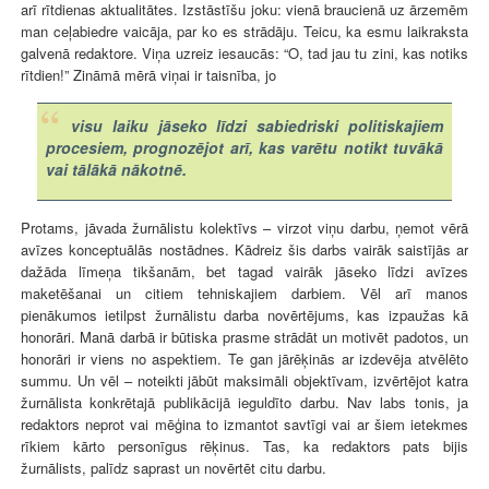
arī rītdienas aktualitātes. Izstāstīšu joku: vienā braucienā uz ārzemēm
man ceļabiedre vaicāja, par ko es strādāju. Teicu, ka esmu laikraksta
galvenā redaktore. Viņa uzreiz iesaucās: “O, tad jau tu zini, kas notiks
rītdien!” Zināmā mērā viņai ir taisnība, jo
visu laiku jāseko līdzi sabiedriski politiskajiem
procesiem, prognozējot arī, kas varētu notikt tuvākā
vai tālākā nākotnē.
Protams, jāvada žurnālistu kolektīvs – virzot viņu darbu, ņemot vērā
avīzes konceptuālās nostādnes. Kādreiz šis darbs vairāk saistījās ar
dažāda līmeņa tikšanām, bet tagad vairāk jāseko līdzi avīzes
maketēšanai un citiem tehniskajiem darbiem. Vēl arī manos
pienākumos ietilpst žurnālistu darba novērtējums, kas izpaužas kā
honorāri. Manā darbā ir būtiska prasme strādāt un motivēt padotos, un
honorāri ir viens no aspektiem. Te gan jārēķinās ar izdevēja atvēlēto
summu. Un vēl – noteikti jābūt maksimāli objektīvam, izvērtējot katra
žurnālista konkrētajā publikācijā ieguldīto darbu. Nav labs tonis, ja
redaktors neprot vai mēģina to izmantot savtīgi vai ar šiem ietekmes
rīkiem kārto personīgus rēķinus. Tas, ka redaktors pats bijis
žurnālists, palīdz saprast un novērtēt citu darbu.