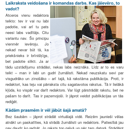
Laikraksta veidošana ir komandas darbs. Kas jāievēro, to
vadot?
Atceros vienu redaktora
teikto: tev ir vai nu labi
padotie, vai arī tu pats
neesi labs vadītājs. Citu
variantu nav. Šo principu
vienmēr ievēroju. Jo
nekad nevar būt tā, ka
priekšnieks ir brīnišķīgs,
bet padotie slikti. Ja ar
tādu uzstādījumu strādāsi, nekas labs neiznāks. Līdz ar to es varu
teikt – man ir labi un gudri žurnālisti. Nekad neuzskatu sevi par
visgudrāko un zinošāko – arī tajā, kā rakstāma publikācija. Proti, ir
redaktori, kas teju vai pārraksta citu sagatavotos rakstus. Tā ir lielākā
kļūda, ko vispār var darīt redaktors. Var lūgt pārstrādāt rakstu, bet ne
pašam to darīt. Tas ir pazemojoši. Ir jāprot veidot publikācijas un tās
rediģēt.
Kādām prasmēm ir vēl jābūt šajā amatā?
Bez šaubām – jāprot strādāt virtuālajā vidē. Reizēm jaunieši vēlas
atnākt un paskatīties, kā strādā žurnālisti un redaktors. Patiesībā jau
nav daudz ko redzēt. Jo raksts top galvā un pēc tam datorā. Strādājot