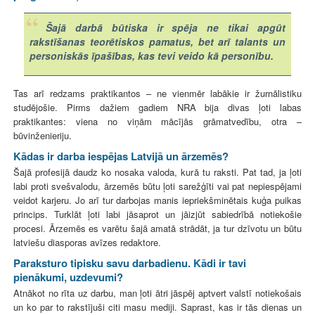
Šajā darbā būtiska ir spēja ne tikai apgūt
rakstīšanas teorētiskos pamatus, bet arī talants un
personiskās īpašības, kas tevi veido kā personību.
Tas arī redzams praktikantos – ne vienmēr labākie ir žurnālistiku
studējošie. Pirms dažiem gadiem NRA bija divas ļoti labas
praktikantes: viena no viņām mācījās grāmatvedību, otra –
būvinženieriju.
Kādas ir darba iespējas Latvijā un ārzemēs?
Šajā profesijā daudz ko nosaka valoda, kurā tu raksti. Pat tad, ja ļoti
labi proti svešvalodu, ārzemēs būtu ļoti sarežģīti vai pat nepiespējami
veidot karjeru. Jo arī tur darbojas manis iepriekšminētais kuģa puikas
princips. Turklāt ļoti labi jāsaprot un jāizjūt sabiedrībā notiekošie
procesi. Ārzemēs es varētu šajā amatā strādāt, ja tur dzīvotu un būtu
latviešu diasporas avīzes redaktore.
Paraksturo tipisku savu darbadienu. Kādi ir tavi
pienākumi, uzdevumi?
Atnākot no rīta uz darbu, man ļoti ātri jāspēj aptvert valstī notiekošais
un ko par to rakstījuši citi masu mediji. Saprast, kas ir tās dienas un