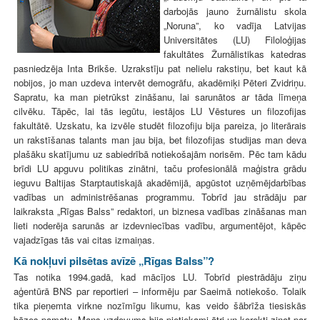
darbojās jauno žurnālistu skola
„Noruna”, ko vadīja Latvijas
Universitātes (LU) Filoloģijas
fakultātes Žurnālistikas katedras
pasniedzēja Inta Brikše. Uzrakstīju pat nelielu rakstiņu, bet kaut kā
nobijos, jo man uzdeva intervēt demogrāfu, akadēmiķi Pēteri Zvidriņu.
Sapratu, ka man pietrūkst zināšanu, lai sarunātos ar tāda līmeņa
cilvēku. Tāpēc, lai tās iegūtu, iestājos LU Vēstures un filozofijas
fakultātē. Uzskatu, ka izvēle studēt filozofiju bija pareiza, jo literārais
un rakstīšanas talants man jau bija, bet filozofijas studijas man deva
plašāku skatījumu uz sabiedrībā notiekošajām norisēm. Pēc tam kādu
brīdi LU apguvu politikas zinātni, taču profesionālā maģistra grādu
ieguvu Baltijas Starptautiskajā akadēmijā, apgūstot uzņēmējdarbības
vadības un administrēšanas programmu. Tobrīd jau strādāju par
laikraksta „Rīgas Balss” redaktori, un biznesa vadības zināšanas man
lieti noderēja sarunās ar izdevniecības vadību, argumentējot, kāpēc
vajadzīgas tās vai citas izmaiņas.
Kā nokļuvi pilsētas avīzē
„Rīgas Balss”?
Tas notika 1994.gadā, kad mācījos LU. Tobrīd piestrādāju ziņu
aģentūrā BNS par reportieri – informēju par Saeimā notiekošo. Tolaik
tika pieņemta virkne nozīmīgu likumu, kas veido šābrīža tiesiskās
bāzes pamatu. Mans uzdevums bija pietiekami ātri un korekti ziņot par