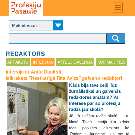
Skip
Main
menu
to
P
main
r
content
o
f
e
s
REDAKTORS
i
j
APRAKSTS
INTERVIJA
ATTĒLU GALERIJA
KUR MĀCĪTIES
u
Intervija ar Anitu Daukšti,
p
laikraksta "Neatkarīgā Rīta Avīze" galveno redaktori
a
s
Kāds bija tavs ceļš līdz
a
žurnālistikai un galvenās
u
redaktores amatam? Vai
l
interese par šo profesiju
e
radās jau skolā?
Jā, tā tiešām radās skolā – 10.
klasē. Tolaik Latvijā tika izdots
tāds populārs laikraksts kā
„Padomju Jaunatne”, un pie tā