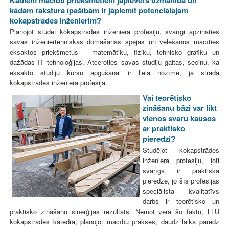
kādām rakstura īpašībām ir jāpiemīt potenciālajam
kokapstrādes inženierim?
Plānojot studēt kokapstrādes inženiera profesiju, svarīgi apzināties
savas inženiertehniskās domāšanas spējas un vēlēšanos mācīties
eksaktos priekšmetus – matemātiku, fiziku, tehnisko grafiku un
dažādas IT tehnoloģijas. Atceroties savas studiju gaitas, secinu, ka
eksakto studiju kursu apgūšanai ir liela nozīme, ja strādā
kokapstrādes inženiera profesijā.
Vai teorētisko
zināšanu bāzi var likt
vienos svaru kausos
ar praktisko
pieredzi?
Studējot kokapstrādes
inženiera profesiju, ļoti
svarīga ir praktiskā
pieredze, jo šīs profesijas
speciālista kvalitatīvs
darbs ir teorētisko un
praktisko zināšanu sinerģijas rezultāts. Ņemot vērā šo faktu, LLU
kokapstrādes katedra, plānojot mācību prakses, daudz laika paredz