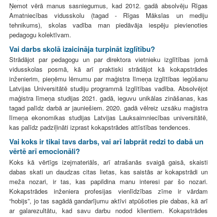
Ņemot vērā manus sasniegumus, kad 2012. gadā absolvēju Rīgas
Amatniecības vidusskolu (tagad - Rīgas Mākslas un mediju
tehnikums), skolas vadība man piedāvāja iespēju pievienoties
pedagogu kolektīvam.
Vai darbs skolā izaicināja turpināt izglītību?
Strādājot par pedagogu un par direktora vietnieku izglītības jomā
vidusskolas posmā, kā arī praktiski strādājot kā kokapstrādes
inženierim, pieņēmu lēmumu par maģistra līmeņa izglītības iegūšanu
Latvijas Universitātē studiju programmā Izglītības vadība. Absolvējot
maģistra līmeņa studijas 2021. gadā, ieguvu unikālas zināšanas, kas
tagad palīdz darbā ar jauniešiem. 2020. gadā vēlreiz uzsāku maģistra
līmeņa ekonomikas studijas Latvijas Lauksaimniecības universitātē,
kas palīdz padziļināti izprast kokapstrādes attīstības tendences.
Vai koks ir tikai tavs darbs, vai arī labprāt redzi to dabā un
vērtē arī emocionāli?
Koks kā vērtīgs izejmateriāls, arī atrašanās svaigā gaisā, skaisti
dabas skati un daudzas citas lietas, kas saistās ar kokapstrādi un
meža nozari, ir tas, kas papildina manu interesi par šo nozari.
Kokapstrādes inženiera profesijas vienlīdzības zīme ir vārdam
“hobijs”, jo tas sagādā gandarījumu aktīvi atpūšoties pie dabas, kā arī
ar galarezultātu, kad savu darbu nodod klientiem. Kokapstrādes