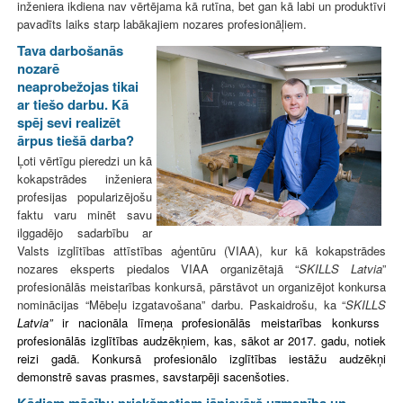
inženiera ikdiena nav vērtējama kā rutīna, bet gan kā labi un produktīvi
pavadīts laiks starp labākajiem nozares profesionāļiem.
Tava darbošanās
nozarē
neaprobežojas tikai
ar tiešo darbu. Kā
spēj sevi realizēt
ārpus tiešā darba?
Ļoti vērtīgu pieredzi un kā
kokapstrādes inženiera
profesijas popularizējošu
faktu varu minēt savu
ilggadējo sadarbību ar
Valsts izglītības attīstības aģentūru (VIAA), kur kā kokapstrādes
nozares eksperts piedalos VIAA organizētajā “
SKILLS Latvia
”
profesionālās meistarības konkursā, pārstāvot un organizējot konkursa
nominācijas “Mēbeļu izgatavošana” darbu. Paskaidrošu, ka “
SKILLS
Latvia”
ir nacionāla līmeņa profesionālās meistarības konkurss
profesionālās izglītības audzēkņiem, kas, sākot ar 2017. gadu, notiek
reizi gadā. Konkursā profesionālo izglītības iestāžu audzēkņi
demonstrē savas prasmes, savstarpēji sacenšoties.
Kādiem mācību priekšmetiem jāpievērš uzmanība un