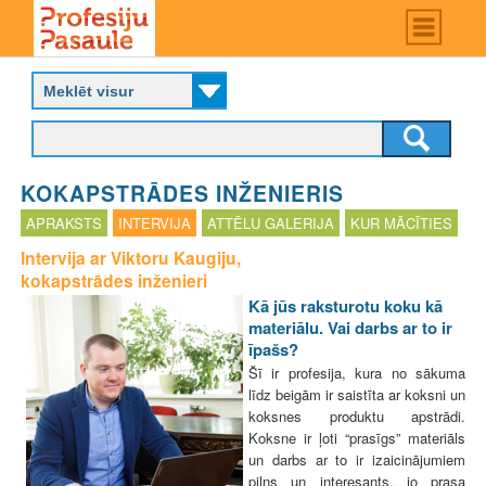
Skip
Main
menu
to
P
main
r
content
o
f
e
s
KOKAPSTRĀDES INŽENIERIS
i
j
APRAKSTS
INTERVIJA
ATTĒLU GALERIJA
KUR MĀCĪTIES
u
Intervija ar Viktoru Kaugiju,
p
kokapstrādes inženieri
a
s
Kā jūs raksturotu koku kā
a
materiālu. Vai darbs ar to ir
u
īpašs?
l
Šī ir profesija, kura no sākuma
e
līdz beigām ir saistīta ar koksni un
koksnes produktu apstrādi.
Koksne ir ļoti “prasīgs” materiāls
un darbs ar to ir izaicinājumiem
pilns un interesants, jo prasa