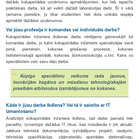
dažādu kokapstrādes uzņēmumu apmeklējumiem, kur tiek iepazīts
praktiskais darbs, kā arī veikti dažādi laboratorijas darbi. Šī ir vērā
ņemama pieredze, jo tikai studentiem tiek dota unikāla iespēja
apmeklēt dažādus uzņēmumus.
Vai jūsu profesija ir komandas vai individuāls darbs?
Kokapstrādes inženiera ikdienas darbs vērtējams galvenokārt kā
komandas darbs, jo katrs kokapstrādes inženieris specializējas savā
jomā, piemēram, koksnes griešanas procesos, koksnes
hidrotermiskajā apstrādē, koksnes būvkonstrukcijās u.tml. Katrs no
speciālistiem veic savu daļu darba.
Kopīgs speciālistu veikums rada jaunus,
inovācijām bagātus un mūsdienu tehnoloģiskajām
prasībām atbilstošus izstrādājumus no koksnes.
Kāda ir jūsu darba ikdiena? Vai tā ir saistīta ar IT
izmantošanu?
Analizējot kokapstrādes inženiera ikdienu, tad darbs pamatā tiek
pavadīts, izmantojot dažādus IT rīkus, kas mūsdienās ir ļoti aktuāli.
Jebkura tehniskā dokumentācija, izstrādājumu projekti, rasējumi,
tehniskās specifikācijas, zāģmateriālu apstrādes darbmašīnas,