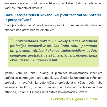
koksnes žāvētavu vadības centri un citas lietas, tiek izstrādātas un
vadītas, izmantojot datorus.
Saka, Latvijas zelts ir koksne. Vai piekrītat? Vai šai nozarei
ir perspektīvas?
“Latvijas zaļais zelts” jeb koksnes produkti ir mūsu valsts viens no
ekonomikas attīstības veicinātājiem.
Kokapstrādes nozare un kokapstrādes inženiera
profesijas pārstāvji ir tie, kas “zaļo zeltu” pārstrādā
un pievieno vērtību koksnes izejmateriālam, radot,
piemēram, apstrādātus zāģmateriālus, mēbeles, koka
ēkas, dažādu kurināmo u.tml.
Ņemot vērā šo faktu, svarīgi ir pieminēt kokapstrādes inženiera
profesijas nozīmīgumu un perspektīvu. Studēt kokapstrādes inženiera
profesiju ir svarīgi, ja potenciālais profesionālis vēlas iegūt labu
inženiera izglītību, sniegt pienesumu Latvijas tautsaimniecības
attīstībā, kā arī būt zinošs un izglītots kokapstrādes nozarē.
Publicēts 2021. gada 17. maijā