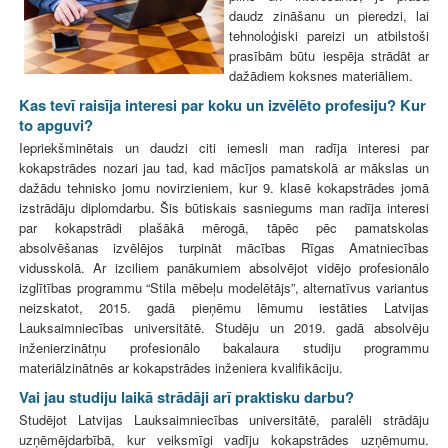
daudz zināšanu un pieredzi, lai
tehnoloģiski pareizi un atbilstoši
prasībām būtu iespēja strādāt ar
dažādiem koksnes materiāliem.
Kas tevī raisīja interesi par koku un izvēlēto profesiju? Kur
to apguvi?
Iepriekšminētais un daudzi citi iemesli man radīja interesi par
kokapstrādes nozari jau tad, kad mācījos pamatskolā ar mākslas un
dažādu tehnisko jomu novirzieniem, kur 9. klasē kokapstrādes jomā
izstrādāju diplomdarbu. Šis būtiskais sasniegums man radīja interesi
par kokapstrādi plašākā mērogā, tāpēc pēc pamatskolas
absolvēšanas izvēlējos turpināt mācības Rīgas Amatniecības
vidusskolā. Ar izciliem panākumiem absolvējot vidējo profesionālo
izglītības programmu “Stila mēbeļu modelētājs”, alternatīvus variantus
neizskatot, 2015. gadā pieņēmu lēmumu iestāties Latvijas
Lauksaimniecības universitātē. Studēju un 2019. gadā absolvēju
inženierzinātņu profesionālo bakalaura studiju programmu
materiālzinātnēs ar kokapstrādes inženiera kvalifikāciju.
Vai jau studiju laikā strādāji arī praktisku darbu?
Studējot Latvijas Lauksaimniecības universitātē, paralēli strādāju
uzņēmējdarbībā, kur veiksmīgi vadīju kokapstrādes uzņēmumu.