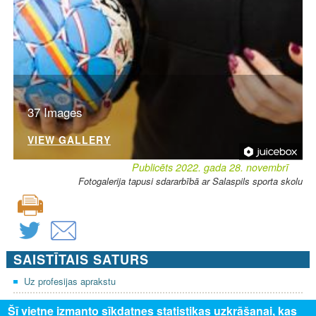
37 Images
VIEW GALLERY
Publicēts 2022. gada 28. novembrī
Fotogalerija tapusi sdararbībā ar Salaspils sporta skolu
SAISTĪTAIS SATURS
Uz profesijas aprakstu
Šī vietne izmanto sīkdatnes statistikas uzkrāšanai, kas
PAR MUMS